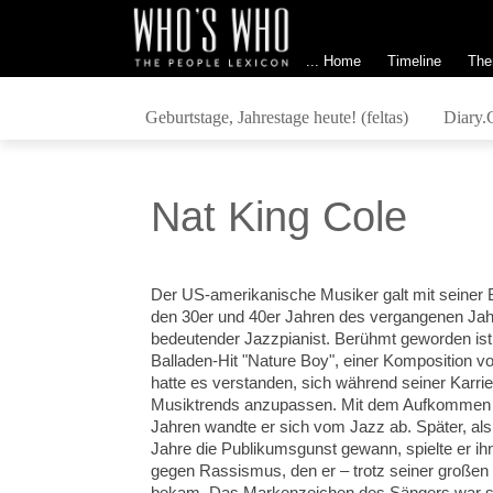
... Home
Timeline
The
Geburtstage, Jahrestage heute! (feltas)
Diary.
Nat King Cole
Der US-amerikanische Musiker galt mit seiner B
den 30er und 40er Jahren des vergangenen Jahr
bedeutender Jazzpianist. Berühmt geworden ist 
Balladen-Hit "Nature Boy", einer Komposition v
hatte es verstanden, sich während seiner Karrie
Musiktrends anzupassen. Mit dem Aufkommen d
Jahren wandte er sich vom Jazz ab. Später, als
Jahre die Publikumsgunst gewann, spielte er ih
gegen Rassismus, den er – trotz seiner großen 
bekam. Das Markenzeichen des Sängers war se