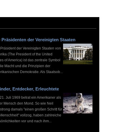
 Präsidenten der Vereinigten Staaten
 Präsident der Vereinigten Staaten von
rika (The President of the United
es of America) ist das zentrale Symbol
die Macht und die Prinzipien der
rikanischen Demokratie. Als Staatsob...
inder, Entdecker, Erleuchtete
1. Juli 1969 betrat ein Amerikaner als
ter Mensch den Mond. So wie Neil
strong damals "einen großen Schritt für
 Menschheit" vollzog, haben zahlreiche
önlichkeiten vor und nach ihm...