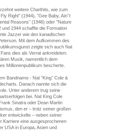
zehnt weitere Charthits, wie zum
 Fly Right" (1944), "Gee Baby, Ain''t
mental Reasons" (1946) oder "Nature
2 und 1944 schaffte die Formation
nnte Jazzer wie den kanadischen
Peterson. Mit dem Aufkommen des
ublikumsgunst zeigte sich auch Nat
 Fans dies als Verrat ankreideten:
ulären Musik, namentlich dem
s Millionenpublikum bescherte.
uem Bandname - Nat "King" Cole &
nglecharts. Danach nannte sich die
ole. Unter anderem trug seine
rtserfolgen bei. Nat King Cole
rank Sinatra oder Dean Martin
smus, den er – trotz seiner großen
ker entwickelte – neben seiner
er Karriere eine ausgesprochenen
der USA in Europa, Asien und