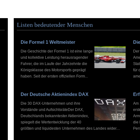
Listen bedeutender Menschen
Die Formel 1 Weltmeister
Die
Die Geschichte der Formel 1 ist eine lange
Der
und kollektive Leistung herausragender
Ame
Fahrer, die im Laufe der Jahrzehnte die
Stat
Königsklasse des Motorsports geprägt
für 
haben. Seit der ersten offiziellen Form...
ame
Der Deutsche Aktienindex DAX
Erf
Die 30 DAX-Unternehmen und ihre
Am 2
Vorstände und AufsichtsräteDer DAX,
ers
Deutschlands bekanntester Aktienindex,
Arm
spiegelt die Wertentwicklung der 40
die
größten und liquidesten Unternehmen des Landes wider....
Pers