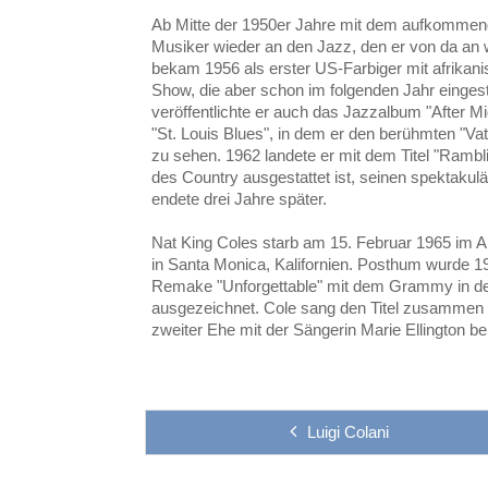
Ab Mitte der 1950er Jahre mit dem aufkommende
Musiker wieder an den Jazz, den er von da an wi
bekam 1956 als erster US-Farbiger mit afrikan
Show, die aber schon im folgenden Jahr eingeste
veröffentlichte er auch das Jazzalbum "After Mi
"St. Louis Blues", in dem er den berühmten "Vat
zu sehen. 1962 landete er mit dem Titel "Rambl
des Country ausgestattet ist, seinen spektakulä
endete drei Jahre später.
Nat King Coles starb am 15. Februar 1965 im A
in Santa Monica, Kalifornien. Posthum wurde
Remake "Unforgettable" mit dem Grammy in de
ausgezeichnet. Cole sang den Titel zusammen m
zweiter Ehe mit der Sängerin Marie Ellington be
Luigi Colani