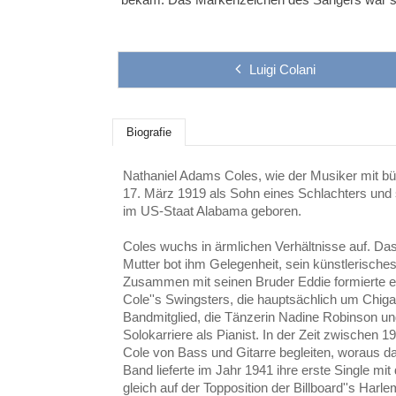
Luigi Colani
Biografie
Nathaniel Adams Coles, wie der Musiker mit 
17. März 1919 als Sohn eines Schlachters und
im US-Staat Alabama geboren.
Coles wuchs in ärmlichen Verhältnisse auf. Das
Mutter bot ihm Gelegenheit, sein künstlerische
Zusammen mit seinen Bruder Eddie formierte er
Cole''s Swingsters, die hauptsächlich um Chigac
Bandmitglied, die Tänzerin Nadine Robinson und 
Solokarriere als Pianist. In der Zeit zwischen 1
Cole von Bass und Gitarre begleiten, woraus da
Band lieferte im Jahr 1941 ihre erste Single mit 
gleich auf der Topposition der Billboard''s Harl