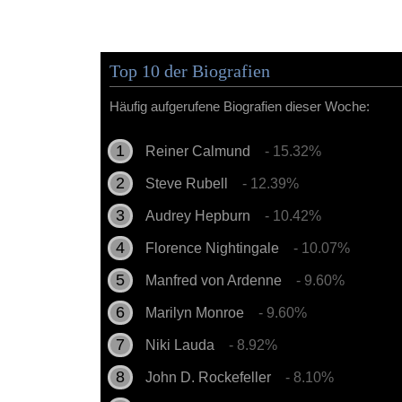
Top 10 der Biografien
Häufig aufgerufene Biografien dieser Woche:
Reiner Calmund
- 15.32%
Steve Rubell
- 12.39%
Audrey Hepburn
- 10.42%
Florence Nightingale
- 10.07%
Manfred von Ardenne
- 9.60%
Marilyn Monroe
- 9.60%
Niki Lauda
- 8.92%
John D. Rockefeller
- 8.10%