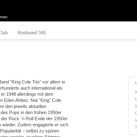
men
Club
Honboard 500
and "King Cole Trio" vor allem in
hunderts auch international als
A
er 1948 allerdings mit dem
G
on Eden Ahbez. Nat "King" Cole
re den jeweils aktuellen
S
es Pops in den frühen 1950er
G
 der Rock `n Roll Ende der 1950er
V
n wieder. Zudem engagierte er sich
T
Popularität – selbst zu spüren
ine weiche, rauchige Stimme...