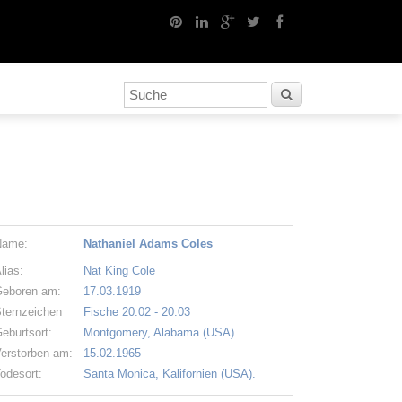
Name:
Nathaniel Adams Coles
lias:
Nat King Cole
eboren am:
17.03.1919
ternzeichen
Fische 20.02 - 20.03
eburtsort:
Montgomery, Alabama (USA).
erstorben am:
15.02.1965
odesort:
Santa Monica, Kalifornien (USA).