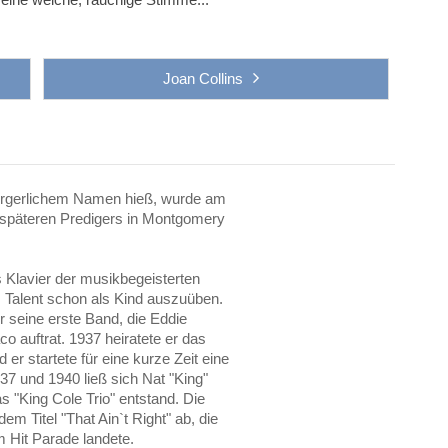
Joan Collins
bürgerlichem Namen hieß, wurde am
 späteren Predigers in Montgomery
 Klavier der musikbegeisterten
s Talent schon als Kind auszuüben.
 seine erste Band, die Eddie
o auftrat. 1937 heiratete er das
er startete für eine kurze Zeit eine
937 und 1940 ließ sich Nat "King"
s "King Cole Trio" entstand. Die
dem Titel "That Ain`t Right" ab, die
em Hit Parade landete.