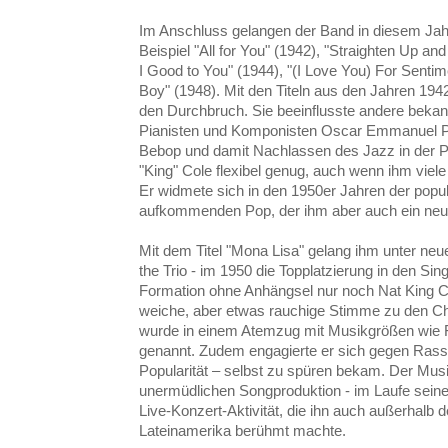
Im Anschluss gelangen der Band in diesem Jahr
Beispiel "All for You" (1942), "Straighten Up and
I Good to You" (1944), "(I Love You) For Senti
Boy" (1948). Mit den Titeln aus den Jahren 194
den Durchbruch. Sie beeinflusste andere beka
Pianisten und Komponisten Oscar Emmanuel 
Bebop und damit Nachlassen des Jazz in der P
"King" Cole flexibel genug, auch wenn ihm viele
Er widmete sich in den 1950er Jahren der pop
aufkommenden Pop, der ihm aber auch ein neue
Mit dem Titel "Mona Lisa" gelang ihm unter ne
the Trio - im 1950 die Topplatzierung in den Si
Formation ohne Anhängsel nur noch Nat King C
weiche, aber etwas rauchige Stimme zu den Cha
wurde in einem Atemzug mit Musikgrößen wie F
genannt. Zudem engagierte er sich gegen Rassi
Popularität – selbst zu spüren bekam. Der Musi
unermüdlichen Songproduktion - im Laufe sein
Live-Konzert-Aktivität, die ihn auch außerhalb 
Lateinamerika berühmt machte.