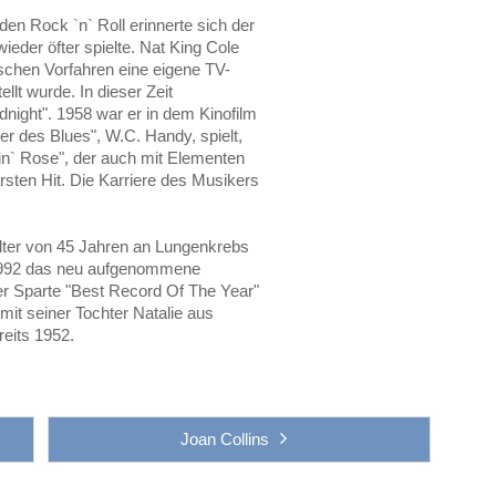
n Rock `n` Roll erinnerte sich der
eder öfter spielte. Nat King Cole
ischen Vorfahren eine eigene TV-
llt wurde. In dieser Zeit
dnight". 1958 war er in dem Kinofilm
er des Blues", W.C. Handy, spielt,
in` Rose", der auch mit Elementen
rsten Hit. Die Karriere des Musikers
lter von 45 Jahren an Lungenkrebs
 1992 das neu aufgenommene
r Sparte "Best Record Of The Year"
it seiner Tochter Natalie aus
reits 1952.
Joan Collins