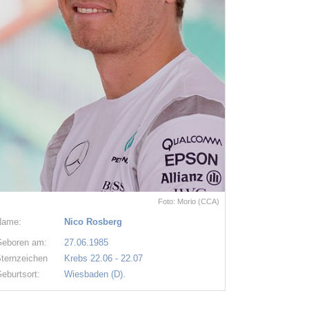
Foto: Morio (CCA)
Name:
Nico Rosberg
eboren am:
27.06.1985
ternzeichen
Krebs 22.06 - 22.07
eburtsort:
Wiesbaden (D).