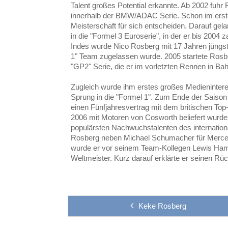
Talent großes Potential erkannte. Ab 2002 fuh
innerhalb der BMW/ADAC Serie. Schon im erste
Meisterschaft für sich entscheiden. Darauf ge
in die "Formel 3 Euroserie", in der er bis 2004 z
Indes wurde Nico Rosberg mit 17 Jahren jüngste
1" Team zugelassen wurde. 2005 startete Rosbe
"GP2" Serie, die er im vorletzten Rennen in Ba
Zugleich wurde ihm erstes großes Medienintere
Sprung in die "Formel 1". Zum Ende der Saiso
einen Fünfjahresvertrag mit dem britischen Top
2006 mit Motoren von Cosworth beliefert wurde
populärsten Nachwuchstalenten des internation
Rosberg neben Michael Schumacher für Merced
wurde er vor seinem Team-Kollegen Lewis Hamil
Weltmeister.
Kurz darauf erklärte er seinen Rüc
Keke Rosberg