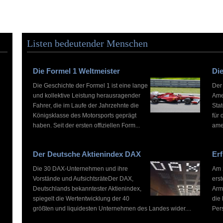
Listen bedeutender Menschen
Die Formel 1 Weltmeister
Die
Die Geschichte der Formel 1 ist eine lange
Der
und kollektive Leistung herausragender
Ame
Fahrer, die im Laufe der Jahrzehnte die
Stat
Königsklasse des Motorsports geprägt
für 
haben. Seit der ersten offiziellen Form...
ame
Der Deutsche Aktienindex DAX
Erf
Die 30 DAX-Unternehmen und ihre
Am 2
Vorstände und AufsichtsräteDer DAX,
ers
Deutschlands bekanntester Aktienindex,
Arm
spiegelt die Wertentwicklung der 40
die
größten und liquidesten Unternehmen des Landes wider....
Pers