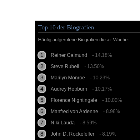
Top 10 der Biografien
Häufig aufgerufene Biografien dieser Woche:
Reiner Calmund
- 14.18%
Steve Rubell
- 13.50%
Marilyn Monroe
- 10.23%
Audrey Hepburn
- 10.17%
Florence Nightingale
- 10.00%
Manfred von Ardenne
- 8.98%
Niki Lauda
- 8.59%
John D. Rockefeller
- 8.19%