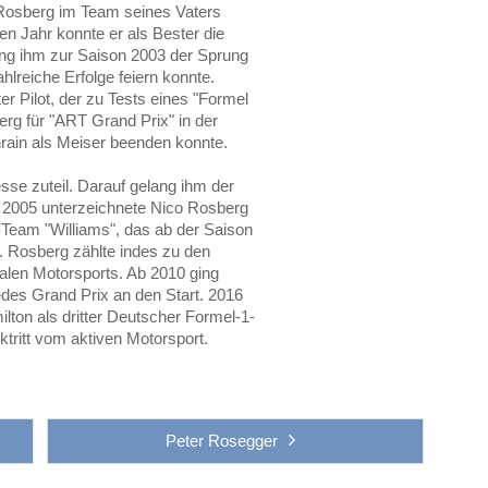
r Rosberg im Team seines Vaters
n Jahr konnte er als Bester die
lang ihm zur Saison 2003 der Sprung
ahlreiche Erfolge feiern konnte.
r Pilot, der zu Tests eines "Formel
rg für "ART Grand Prix" in der
hrain als Meiser beenden konnte.
sse zuteil. Darauf gelang ihm der
n 2005 unterzeichnete Nico Rosberg
-Team "Williams", das ab der Saison
. Rosberg zählte indes zu den
alen Motorsports. Ab 2010 ging
es Grand Prix an den Start. 2016
ton als dritter Deutscher Formel-1-
ktritt vom aktiven Motorsport.
Peter Rosegger