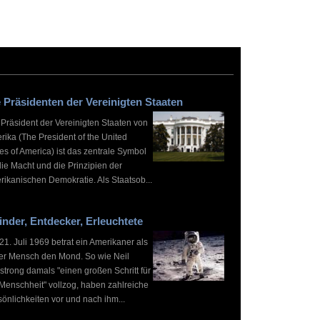
 Präsidenten der Vereinigten Staaten
 Präsident der Vereinigten Staaten von
rika (The President of the United
es of America) ist das zentrale Symbol
die Macht und die Prinzipien der
rikanischen Demokratie. Als Staatsob...
inder, Entdecker, Erleuchtete
1. Juli 1969 betrat ein Amerikaner als
ter Mensch den Mond. So wie Neil
strong damals "einen großen Schritt für
 Menschheit" vollzog, haben zahlreiche
önlichkeiten vor und nach ihm...