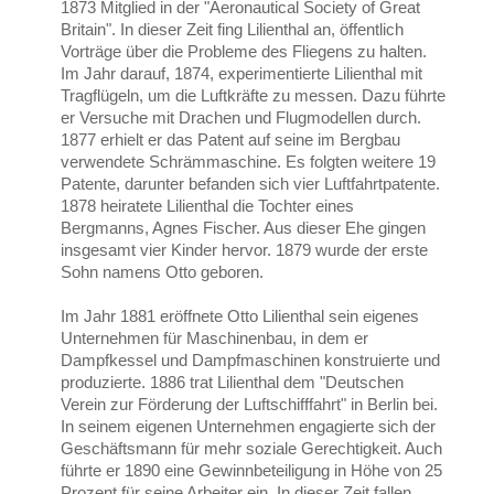
1873 Mitglied in der "Aeronautical Society of Great
Britain". In dieser Zeit fing Lilienthal an, öffentlich
Vorträge über die Probleme des Fliegens zu halten.
Im Jahr darauf, 1874, experimentierte Lilienthal mit
Tragflügeln, um die Luftkräfte zu messen. Dazu führte
er Versuche mit Drachen und Flugmodellen durch.
1877 erhielt er das Patent auf seine im Bergbau
verwendete Schrämmaschine. Es folgten weitere 19
Patente, darunter befanden sich vier Luftfahrtpatente.
1878 heiratete Lilienthal die Tochter eines
Bergmanns, Agnes Fischer. Aus dieser Ehe gingen
insgesamt vier Kinder hervor. 1879 wurde der erste
Sohn namens Otto geboren.
Im Jahr 1881 eröffnete Otto Lilienthal sein eigenes
Unternehmen für Maschinenbau, in dem er
Dampfkessel und Dampfmaschinen konstruierte und
produzierte. 1886 trat Lilienthal dem "Deutschen
Verein zur Förderung der Luftschifffahrt" in Berlin bei.
In seinem eigenen Unternehmen engagierte sich der
Geschäftsmann für mehr soziale Gerechtigkeit. Auch
führte er 1890 eine Gewinnbeteiligung in Höhe von 25
Prozent für seine Arbeiter ein. In dieser Zeit fallen