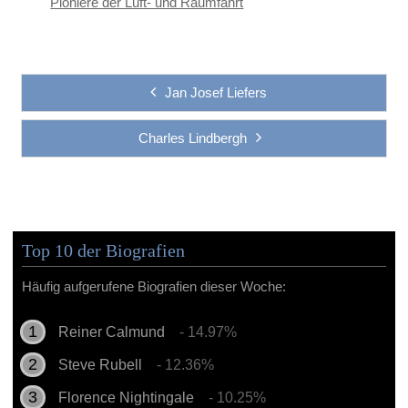
Pioniere der Luft- und Raumfahrt
Jan Josef Liefers
Charles Lindbergh
Top 10 der Biografien
Häufig aufgerufene Biografien dieser Woche:
Reiner Calmund
- 14.97%
Steve Rubell
- 12.36%
Florence Nightingale
- 10.25%