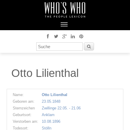
Otto Lilienthal
Name:
Otto Lilienthal
Geboren am:
23.05.1848
Sternzeichen
Zwillinge 22.05. - 21.06
Geburtsort:
Anklam
Verstorben am:
10.08.1896
Todesort:
Stölln