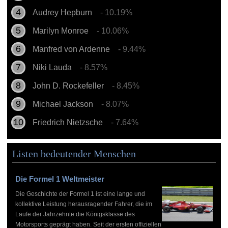
Audrey Hepburn
- 10.19%
Marilyn Monroe
- 10.06%
Manfred von Ardenne
- 9.44%
Niki Lauda
- 8.57%
John D. Rockefeller
- 8.45%
Michael Jackson
- 8.07%
Friedrich Nietzsche
- 7.64%
Listen bedeutender Menschen
Die Formel 1 Weltmeister
Die Geschichte der Formel 1 ist eine lange und
kollektive Leistung herausragender Fahrer, die im
Laufe der Jahrzehnte die Königsklasse des
Motorsports geprägt haben. Seit der ersten offiziellen