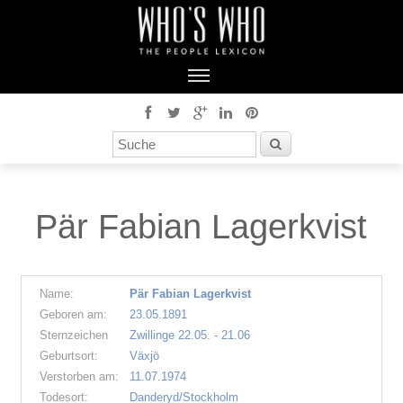
Pär Fabian Lagerkvist
Name:
Pär Fabian Lagerkvist
Geboren am:
23.05.1891
Sternzeichen
Zwillinge 22.05. - 21.06
Geburtsort:
Växjö
Verstorben am:
11.07.1974
Todesort:
Danderyd/Stockholm