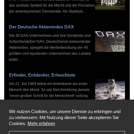
das zentrale Symbol für die Macht und die Prinzipien
der amerikanischen Demokratie. Als Staatsob...
Der Deutsche Aktienindex DAX
Die 30 DAX-Unternehmen und ihre Vorstände und
AufsichtsräteDer DAX, Deutschlands bekanntester
Aktienindex, spiegelt die Wertentwicklung der 40
größten und liquidesten Unternehmen des Landes
wider....
Erfinder, Entdecker, Erleuchtete
Am 21. Juli 1969 betrat ein Amerikaner als erster
Mensch den Mond. So wie Neil Armstrong damals
"einen großen Schritt für die Menschheit" vollzog,
haben zahlreiche Persönlichkeiten vor und nach
ihm...
Wir nutzen Cookies, um unsere Dienste zu erbringen und
zu verbessern. Mit Nutzung dieser Seite akzeptieren Sie
Cookies.
Mehr erfahren