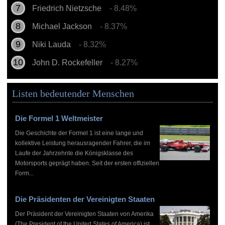
Friedrich Nietzsche
- 8.48%
Michael Jackson
- 8.37%
Niki Lauda
- 8.32%
John D. Rockefeller
- 8.27%
Listen bedeutender Menschen
Die Formel 1 Weltmeister
Die Geschichte der Formel 1 ist eine lange und
kollektive Leistung herausragender Fahrer, die im
Laufe der Jahrzehnte die Königsklasse des
Motorsports geprägt haben. Seit der ersten offiziellen
Form...
Die Präsidenten der Vereinigten Staaten
Der Präsident der Vereinigten Staaten von Amerika
(The President of the United States of America) ist