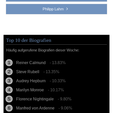
Philipp Lahm
Top 10 der Biografien
Häufig aufgerufene Biografien dieser Woche:
Reiner Calmund
- 13.83%
Steve Rubell
- 13.35%
Audrey Hepburn
- 10.33%
Marilyn Monroe
- 10.17%
Florence Nightingale
- 9.80%
Manfred von Ardenne
- 9.06%