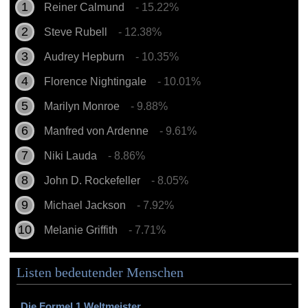
Reiner Calmund
- 15.22%
Steve Rubell
- 12.38%
Audrey Hepburn
- 10.35%
Florence Nightingale
- 10.01%
Marilyn Monroe
- 9.88%
Manfred von Ardenne
- 9.61%
Niki Lauda
- 8.86%
John D. Rockefeller
- 8.05%
Michael Jackson
- 7.92%
Melanie Griffith
- 7.71%
Listen bedeutender Menschen
Die Formel 1 Weltmeister