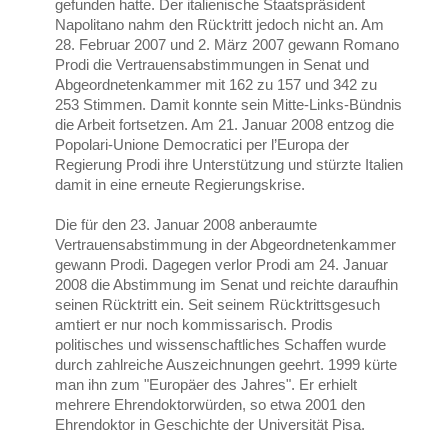
gefunden hatte. Der italienische Staatspräsident
Napolitano nahm den Rücktritt jedoch nicht an. Am
28. Februar 2007 und 2. März 2007 gewann Romano
Prodi die Vertrauensabstimmungen in Senat und
Abgeordnetenkammer mit 162 zu 157 und 342 zu
253 Stimmen. Damit konnte sein Mitte-Links-Bündnis
die Arbeit fortsetzen. Am 21. Januar 2008 entzog die
Popolari-Unione Democratici per l’Europa der
Regierung Prodi ihre Unterstützung und stürzte Italien
damit in eine erneute Regierungskrise.
Die für den 23. Januar 2008 anberaumte
Vertrauensabstimmung in der Abgeordnetenkammer
gewann Prodi. Dagegen verlor Prodi am 24. Januar
2008 die Abstimmung im Senat und reichte daraufhin
seinen Rücktritt ein. Seit seinem Rücktrittsgesuch
amtiert er nur noch kommissarisch. Prodis
politisches und wissenschaftliches Schaffen wurde
durch zahlreiche Auszeichnungen geehrt. 1999 kürte
man ihn zum "Europäer des Jahres". Er erhielt
mehrere Ehrendoktorwürden, so etwa 2001 den
Ehrendoktor in Geschichte der Universität Pisa.