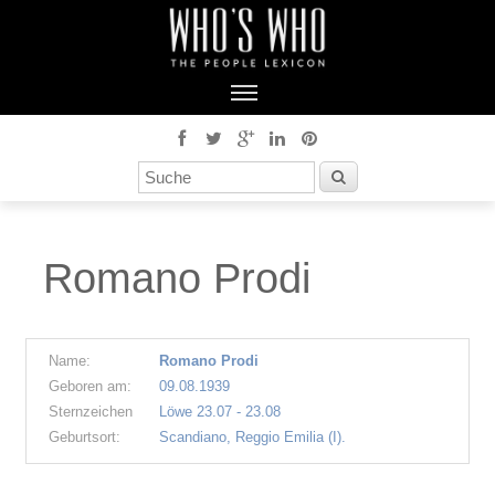
Romano Prodi
Name:
Romano Prodi
Geboren am:
09.08.1939
Sternzeichen
Löwe 23.07 - 23.08
Geburtsort:
Scandiano, Reggio Emilia (I).