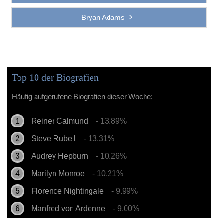
Bryan Adams
Top 10 der Biografien
Häufig aufgerufene Biografien dieser Woche:
Reiner Calmund
- 13.89%
Steve Rubell
- 13.31%
Audrey Hepburn
- 10.26%
Marilyn Monroe
- 10.21%
Florence Nightingale
- 9.99%
Manfred von Ardenne
- 9.00%