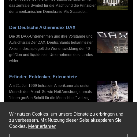
das zentrale Symbol für die Macht und die Prinzipien
der amerikanischen Demokratie. Als Staatsob...
Der Deutsche Aktienindex DAX
Die 30 DAX-Unternehmen und ihre Vorstände und
AufsichtsräteDer DAX, Deutschlands bekanntester
Aktienindex, spiegelt die Wertentwicklung der 40
größten und liquidesten Unternehmen des Landes
wider....
Erfinder, Entdecker, Erleuchtete
Am 21. Juli 1969 betrat ein Amerikaner als erster
Mensch den Mond. So wie Neil Armstrong damals
"einen großen Schritt für die Menschheit" vollzog,
haben zahlreiche Persönlichkeiten vor und nach
ihm...
Wir nutzen Cookies, um unsere Dienste zu erbringen und
zu verbessern. Mit Nutzung dieser Seite akzeptieren Sie
Cookies.
Mehr erfahren