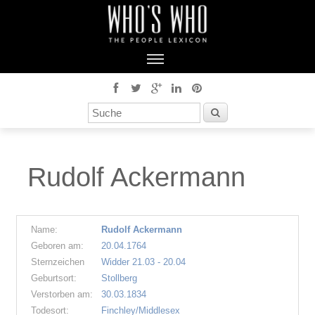
Rudolf Ackermann
Name:
Rudolf Ackermann
Geboren am:
20.04.1764
Sternzeichen
Widder 21.03 - 20.04
Geburtsort:
Stollberg
Verstorben am:
30.03.1834
Todesort:
Finchley/Middlesex