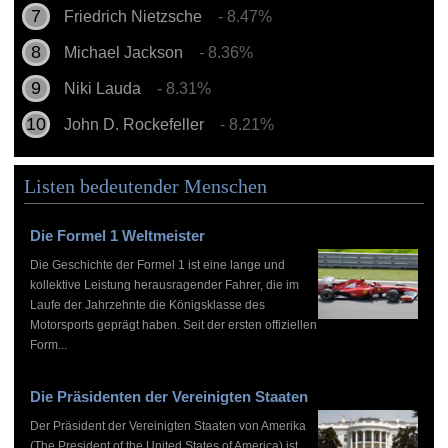
Friedrich Nietzsche
- 8.47%
Michael Jackson
- 8.36%
Niki Lauda
- 8.31%
John D. Rockefeller
- 8.21%
Listen bedeutender Menschen
Die Formel 1 Weltmeister
Die Geschichte der Formel 1 ist eine lange und
kollektive Leistung herausragender Fahrer, die im
Laufe der Jahrzehnte die Königsklasse des
Motorsports geprägt haben. Seit der ersten offiziellen
Form...
Die Präsidenten der Vereinigten Staaten
Der Präsident der Vereinigten Staaten von Amerika
(The President of the United States of America) ist