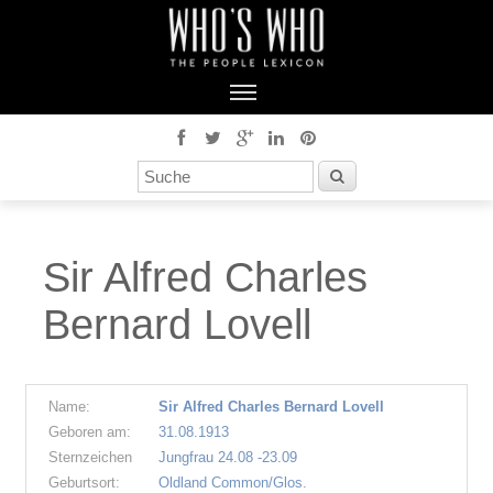
Sir Alfred Charles
Bernard Lovell
Name:
Sir Alfred Charles Bernard Lovell
Geboren am:
31.08.1913
Sternzeichen
Jungfrau 24.08 -23.09
Geburtsort:
Oldland Common/Glos.