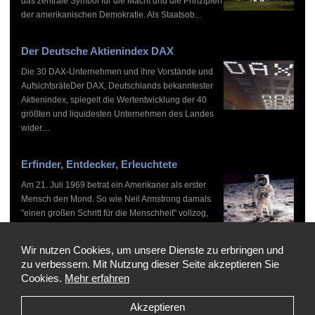
das zentrale Symbol für die Macht und die Prinzipien
der amerikanischen Demokratie. Als Staatsob...
Der Deutsche Aktienindex DAX
Die 30 DAX-Unternehmen und ihre Vorstände und
AufsichtsräteDer DAX, Deutschlands bekanntester
Aktienindex, spiegelt die Wertentwicklung der 40
größten und liquidesten Unternehmen des Landes
wider....
Erfinder, Entdecker, Erleuchtete
Am 21. Juli 1969 betrat ein Amerikaner als erster
Mensch den Mond. So wie Neil Armstrong damals
"einen großen Schritt für die Menschheit" vollzog,
haben zahlreiche Persönlichkeiten vor und nach
ihm...
Wir nutzen Cookies, um unsere Dienste zu erbringen und
zu verbessern. Mit Nutzung dieser Seite akzeptieren Sie
Cookies.
Mehr erfahren
Akzeptieren
Copyright © 1999-2026 by WHO'S WHO, Alle Rechte vorbehalten