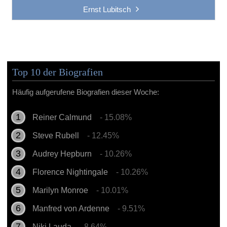
Ernst Lubitsch
Top 10 der Biografien
Häufig aufgerufene Biografien dieser Woche:
Reiner Calmund
- 15.08%
Steve Rubell
- 12.45%
Audrey Hepburn
- 10.26%
Florence Nightingale
- 10.26%
Marilyn Monroe
- 10.01%
Manfred von Ardenne
- 9.51%
Niki Lauda
- 8.64%