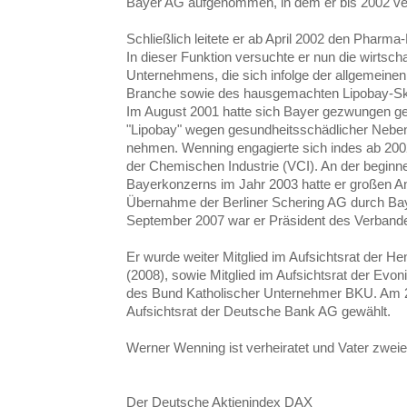
Bayer AG aufgenommen, in dem er bis 2002 ver
Schließlich leitete er ab April 2002 den Pharm
In dieser Funktion versuchte er nun die wirtsch
Unternehmens, die sich infolge der allgemeine
Branche sowie des hausgemachten Lipobay-Ska
Im August 2001 hatte sich Bayer gezwungen g
"Lipobay" wegen gesundheitsschädlicher Neb
nehmen. Wenning engagierte sich indes ab 200
der Chemischen Industrie (VCI). An der begin
Bayerkonzerns im Jahr 2003 hatte er großen Ante
Übernahme der Berliner Schering AG durch Ba
September 2007 war er Präsident des Verbande
Er wurde weiter Mitglied im Aufsichtsrat der
(2008), sowie Mitglied im Aufsichtsrat der Evon
des Bund Katholischer Unternehmer BKU. Am 2
Aufsichtsrat der Deutsche Bank AG gewählt.
Werner Wenning ist verheiratet und Vater zweie
Der Deutsche Aktienindex DAX