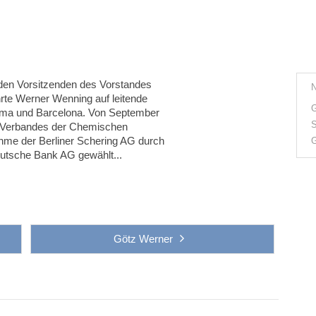
 den Vorsitzenden des Vorstandes
hrte Werner Wenning auf leitende
G
ima und Barcelona. Von September
S
s Verbandes der Chemischen
nahme der Berliner Schering AG durch
G
eutsche Bank AG gewählt...
Götz Werner