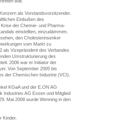
treten war.
a-Konzern als Vorstandsvorsitzender.
aftlichen Einbußen des
n Krise der Chemie- und Pharma-
ndals einstellten, einzudämmen.
esehen, den Cholesterinsenker
enwirkungen vom Markt zu
2 als Vizepräsident des Verbandes
nenden Umstrukturierung des
il. 2006 war er Initiator der
yer. Von September 2005 bis
s der Chemischen Industrie (VCI).
 Henkel KGaA und der E.ON AG
ik Industries AG Essen und Mitglied
9. Mai 2008 wurde Wenning in den
r Kinder.