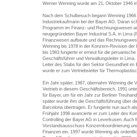
Werner Wenning wurde am 21. Oktober 1946 i
Nach dem Schulbesuch begann Wenning 1966 
Industriekaufmann bei der Bayer AG. Daran schl
Programm im Finanz- und Rechnungswesen an
neugegründeten Bayer Industrial S.A. in Lima (
Finanzwesen aufbaute und das Rechnungswesen
Wenning bis 1978 in der Konzern-Revision der 
bis 1983 fungierte er erneut für die peruanische
Geschäftsführer und Verwaltungsleiter in Lima
Leiter des Stabs für den Sektor Gesundheit i
wurde er zum Vertriebsleiter für Thermoplastis
Ein Jahr später, 1987, übernahm Wenning die V
Vertrieb in diesem Geschäftsbereich. 1991 unte
für Bayer, um für ein Jahr zur Berliner Treuhan
später wurde ihm die Geschäftsführung über die
Barcelona übertragen. Er fungierte nun auch al
Frühjahr 1996 avancierte er zum Leiter des K
Controlling der Bayer AG in Leverkusen. Auch fü
Vorstandsausschuss Konzernkoordinierung und 
Finanzen ein. 1997 wurde Wenning als ordentlic