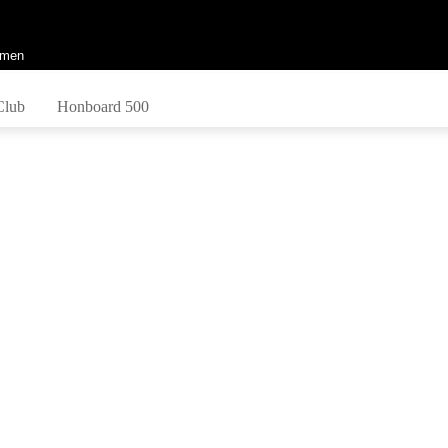
men
Club
Honboard 500