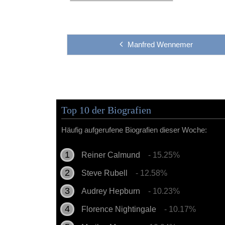
Manfred Wennemer
Top 10 der Biografien
Häufig aufgerufene Biografien dieser Woche:
Reiner Calmund
- 15.25%
Steve Rubell
- 12.58%
Audrey Hepburn
- 10.23%
Florence Nightingale
- 10.17%