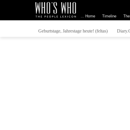
... Home
Timeline
The
Geburtstage, Jahrestage heute! (feltas)
Diary.