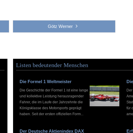
Götz Werner
Listen bedeutender Menschen
Die Formel 1 Weltmeister
Die
Die Geschichte der Formel 1 ist eine lange
Der
und kollektive Leistung herausragender
Ame
Fahrer, die im Laufe der Jahrzehnte die
Stat
Königsklasse des Motorsports geprägt
für 
haben. Seit der ersten offiziellen Form...
ame
Der Deutsche Aktienindex DAX
Erf