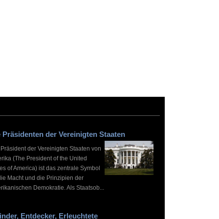
 Präsidenten der Vereinigten Staaten
 Präsident der Vereinigten Staaten von
rika (The President of the United
es of America) ist das zentrale Symbol
die Macht und die Prinzipien der
rikanischen Demokratie. Als Staatsob...
inder, Entdecker, Erleuchtete