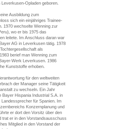
n Leverkusen-Opladen geboren.
eine Ausbildung zum
oss sich ein einjähriges Trainee-
. 1970 wechselte Wenning zur
Peru), wo er bis 1975 das
 leitete. Im Anschluss daran war
Bayer AG in Leverkusen tätig. 1978
 Tochtergesellschaft als
. 1983 berief man Wenning zum
m Bayer-Werk Leverkusen. 1986
che Kunststoffe erhoben.
erantwortung für den weltweiten
rbrach der Manager seine Tätigkeit
danstalt zu wechseln. Ein Jahr
 Bayer Hispania Industrial S.A. in
s Landessprecher für Spanien. Im
onzernbereichs Konzernplanung und
hrte er dort den Vorsitz über den
trat er in den Vorstandsausschuss
hes Mitglied in den Vorstand der