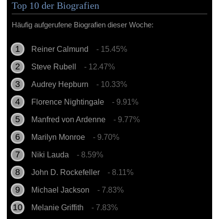
Top 10 der Biografien
Häufig aufgerufene Biografien dieser Woche:
Reiner Calmund
- 15.45%
Steve Rubell
- 12.47%
Audrey Hepburn
- 10.33%
Florence Nightingale
- 9.91%
Manfred von Ardenne
- 9.77%
Marilyn Monroe
- 9.70%
Niki Lauda
- 8.59%
John D. Rockefeller
- 8.11%
Michael Jackson
- 7.83%
Melanie Griffith
- 7.83%