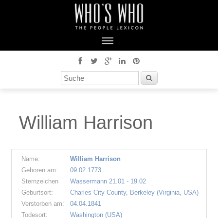
William Harrison
Name:
William Harrison
Geboren am:
09.02.1773
Sternzeichen
Wassermann 21.01 - 19.02
Geburtsort:
Charles City County, Berkeley (Virginia, USA)
Verstorben am:
04.04.1841
Todesort:
Washington (USA)