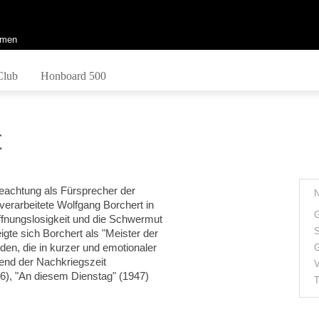
men
Club
Honboard 500
t
 Beachtung als Fürsprecher der
erarbeitete Wolfgang Borchert in
G
ffnungslosigkeit und die Schwermut
S
gte sich Borchert als "Meister der
en, die in kurzer und emotionaler
G
lend der Nachkriegszeit
V
46), "An diesem Dienstag" (1947)
T