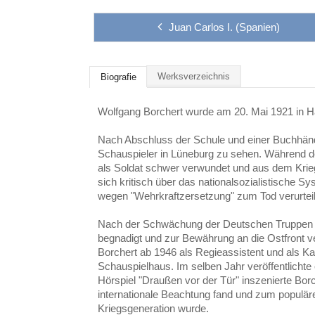
Juan Carlos I. (Spanien)
Werksverzeichnis
Biografie
Wolfgang Borchert wurde am 20. Mai 1921 in 
Nach Abschluss der Schule und einer Buchhänd
Schauspieler in Lüneburg zu sehen. Während d
als Soldat schwer verwundet und aus dem Krie
sich kritisch über das nationalsozialistische Sy
wegen "Wehrkraftzersetzung" zum Tod verurteil
Nach der Schwächung der Deutschen Truppen i
begnadigt und zur Bewährung an die Ostfront v
Borchert ab 1946 als Regieassistent und als K
Schauspielhaus. Im selben Jahr veröffentlichte
Hörspiel "Draußen vor der Tür" inszenierte Bo
internationale Beachtung fand und zum populäre
Kriegsgeneration wurde.