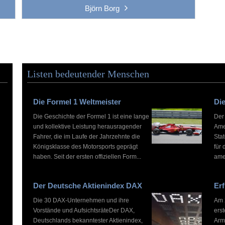
Björn Borg
Listen bedeutender Menschen
Die Formel 1 Weltmeister
Die
Die Geschichte der Formel 1 ist eine lange
Der
und kollektive Leistung herausragender
Ame
Fahrer, die im Laufe der Jahrzehnte die
Stat
Königsklasse des Motorsports geprägt
für 
haben. Seit der ersten offiziellen Form...
ame
Der Deutsche Aktienindex DAX
Erf
Die 30 DAX-Unternehmen und ihre
Am 2
Vorstände und AufsichtsräteDer DAX,
ers
Deutschlands bekanntester Aktienindex,
Arm