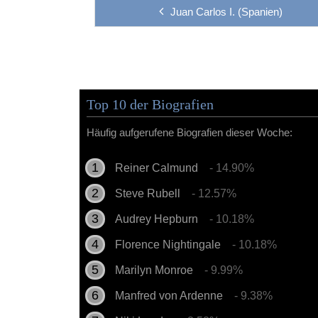
Juan Carlos I. (Spanien)
Top 10 der Biografien
Häufig aufgerufene Biografien dieser Woche:
Reiner Calmund
- 14.90%
Steve Rubell
- 12.57%
Audrey Hepburn
- 10.18%
Florence Nightingale
- 10.18%
Marilyn Monroe
- 9.99%
Manfred von Ardenne
- 9.38%