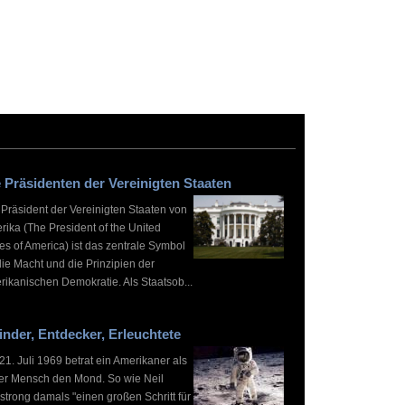
 Präsidenten der Vereinigten Staaten
 Präsident der Vereinigten Staaten von
rika (The President of the United
es of America) ist das zentrale Symbol
die Macht und die Prinzipien der
rikanischen Demokratie. Als Staatsob...
inder, Entdecker, Erleuchtete
1. Juli 1969 betrat ein Amerikaner als
ter Mensch den Mond. So wie Neil
strong damals "einen großen Schritt für