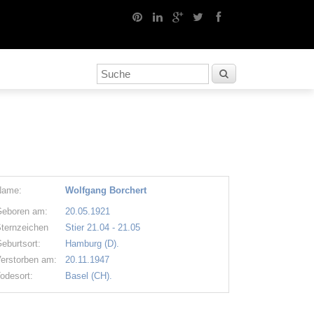
Name:
Wolfgang Borchert
eboren am:
20.05.1921
ternzeichen
Stier 21.04 - 21.05
eburtsort:
Hamburg (D).
erstorben am:
20.11.1947
odesort:
Basel (CH).