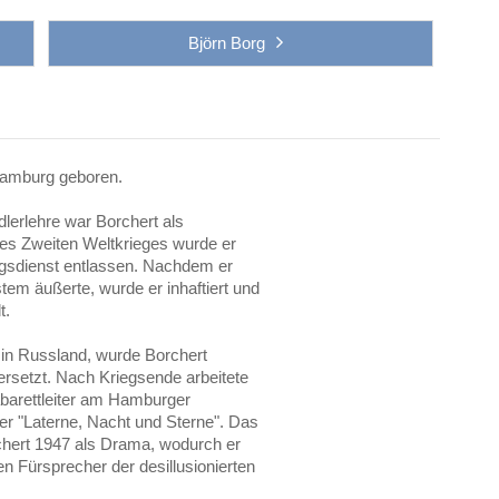
Björn Borg
Hamburg geboren.
lerlehre war Borchert als
es Zweiten Weltkrieges wurde er
gsdienst entlassen. Nachdem er
stem äußerte, wurde er inhaftiert und
t.
n Russland, wurde Borchert
ersetzt. Nach Kriegsende arbeitete
abarettleiter am Hamburger
 er "Laterne, Nacht und Sterne". Das
rchert 1947 als Drama, wodurch er
n Fürsprecher der desillusionierten