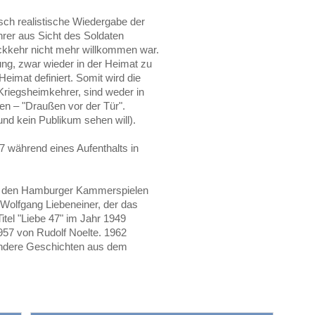
sch realistische Wiedergabe der
rer aus Sicht des Soldaten
ckkehr nicht mehr willkommen war.
lung, zwar wieder in der Heimat zu
Heimat definiert. Somit wird die
Kriegsheimkehrer, sind weder in
en – "Draußen vor der Tür".
 und kein Publikum sehen will).
 während eines Aufenthalts in
ei den Hamburger Kammerspielen
 Wolfgang Liebeneiner, der das
tel "Liebe 47" im Jahr 1949
1957 von Rudolf Noelte. 1962
andere Geschichten aus dem