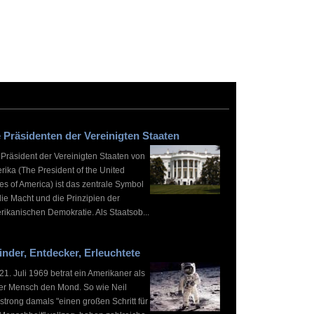
 Präsidenten der Vereinigten Staaten
 Präsident der Vereinigten Staaten von
rika (The President of the United
es of America) ist das zentrale Symbol
die Macht und die Prinzipien der
rikanischen Demokratie. Als Staatsob...
inder, Entdecker, Erleuchtete
1. Juli 1969 betrat ein Amerikaner als
ter Mensch den Mond. So wie Neil
strong damals "einen großen Schritt für