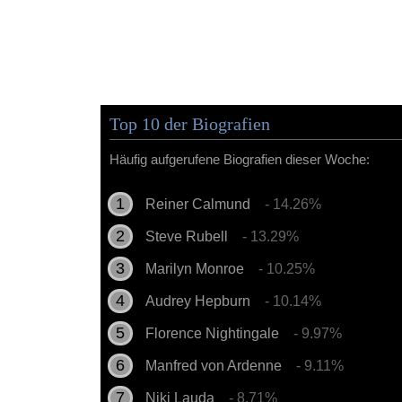
Top 10 der Biografien
Häufig aufgerufene Biografien dieser Woche:
Reiner Calmund
- 14.26%
Steve Rubell
- 13.29%
Marilyn Monroe
- 10.25%
Audrey Hepburn
- 10.14%
Florence Nightingale
- 9.97%
Manfred von Ardenne
- 9.11%
Niki Lauda
- 8.71%