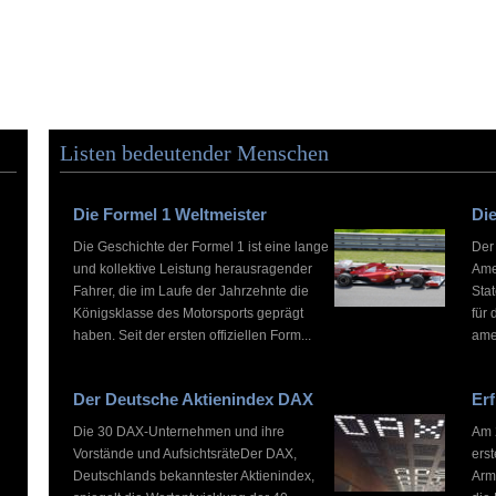
Listen bedeutender Menschen
Die Formel 1 Weltmeister
Die
Die Geschichte der Formel 1 ist eine lange
Der
und kollektive Leistung herausragender
Ame
Fahrer, die im Laufe der Jahrzehnte die
Stat
Königsklasse des Motorsports geprägt
für 
haben. Seit der ersten offiziellen Form...
ame
Der Deutsche Aktienindex DAX
Erf
Die 30 DAX-Unternehmen und ihre
Am 2
Vorstände und AufsichtsräteDer DAX,
ers
Deutschlands bekanntester Aktienindex,
Arm