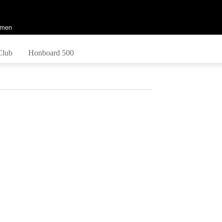
men
Club
Honboard 500