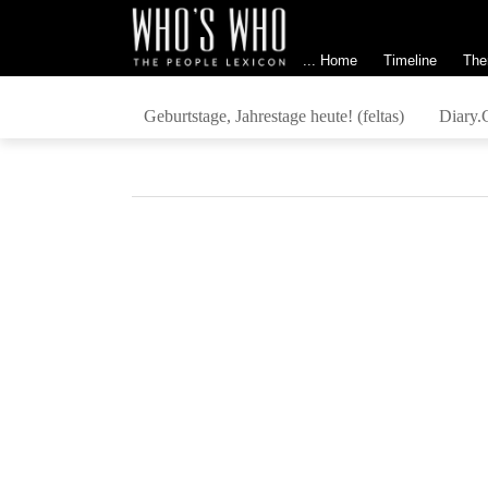
... Home
Timeline
The
Geburtstage, Jahrestage heute! (feltas)
Diary.