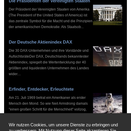
Die Präsidenten der Vereinigten Staaten
Der Präsident der Vereinigten Staaten von Amerika
(The President of the United States of America) ist
das zentrale Symbol für die Macht und die Prinzipien
der amerikanischen Demokratie. Als Staatsob...
Der Deutsche Aktienindex DAX
Die 30 DAX-Unternehmen und ihre Vorstände und
AufsichtsräteDer DAX, Deutschlands bekanntester
Aktienindex, spiegelt die Wertentwicklung der 40
größten und liquidesten Unternehmen des Landes
wider....
Erfinder, Entdecker, Erleuchtete
Am 21. Juli 1969 betrat ein Amerikaner als erster
Mensch den Mond. So wie Neil Armstrong damals
"einen großen Schritt für die Menschheit" vollzog,
haben zahlreiche Persönlichkeiten vor und nach
ihm...
Wir nutzen Cookies, um unsere Dienste zu erbringen und
zu verbessern. Mit Nutzung dieser Seite akzeptieren Sie