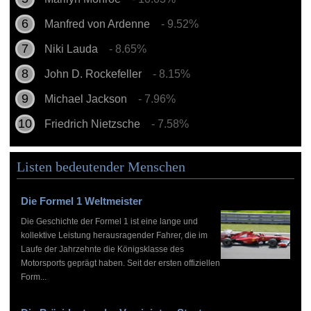
Manfred von Ardenne
- 9.52%
Niki Lauda
- 8.65%
John D. Rockefeller
- 8.15%
Michael Jackson
- 7.96%
Friedrich Nietzsche
- 7.58%
Listen bedeutender Menschen
Die Formel 1 Weltmeister
Die Geschichte der Formel 1 ist eine lange und
kollektive Leistung herausragender Fahrer, die im
Laufe der Jahrzehnte die Königsklasse des
Motorsports geprägt haben. Seit der ersten offiziellen
Form...