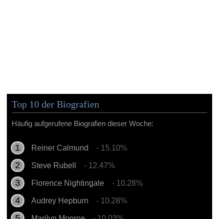
Top 10 der Biografien
Häufig aufgerufene Biografien dieser Woche:
Reiner Calmund
- 15.10%
Steve Rubell
- 12.47%
Florence Nightingale
- 10.28%
Audrey Hepburn
- 10.28%
Marilyn Monroe
- 10.03%