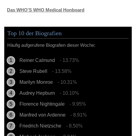
Das WHO'S WHO Medical Honboard
Top 10 der Biografien
Häufig aufgerufene Biografien dieser Woche:
Reiner Calmund
- 13.73%
Steve Rubell
- 13.58%
Marilyn Monroe
- 10.31%
Audrey Hepburn
- 10.10%
Florence Nightingale
- 9.95%
Manfred von Ardenne
- 8.91%
Friedrich Nietzsche
- 8.50%