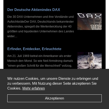
Der Deutsche Aktienindex DAX
Die 30 DAX-Unternehmen und ihre Vorstände und
AufsichtsräteDer DAX, Deutschlands bekanntester
Aktienindex, spiegelt die Wertentwicklung der 40
größten und liquidesten Unternehmen des Landes
wider....
Erfinder, Entdecker, Erleuchtete
Am 21. Juli 1969 betrat ein Amerikaner als erster
Mensch den Mond. So wie Neil Armstrong damals
"einen großen Schritt für die Menschheit" vollzog,
haben zahlreiche Persönlichkeiten vor und nach
ihm...
Wir nutzen Cookies, um unsere Dienste zu erbringen und
zu verbessern. Mit Nutzung dieser Seite akzeptieren Sie
Cookies.
Mehr erfahren
Akzeptieren
Copyright © 1999-2026 by WHO'S WHO, Alle Rechte vorbehalten