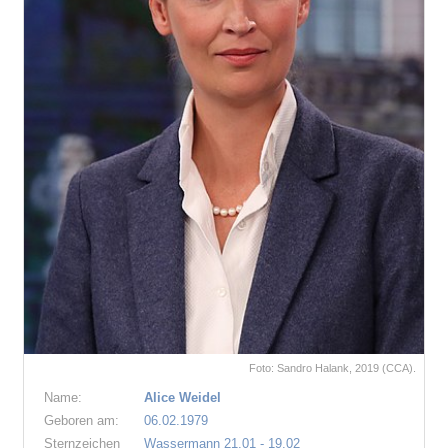
Foto: Sandro Halank, 2019 (CCA).
Name:
Alice Weidel
Geboren am:
06.02.1979
Sternzeichen
Wassermann 21.01 - 19.02