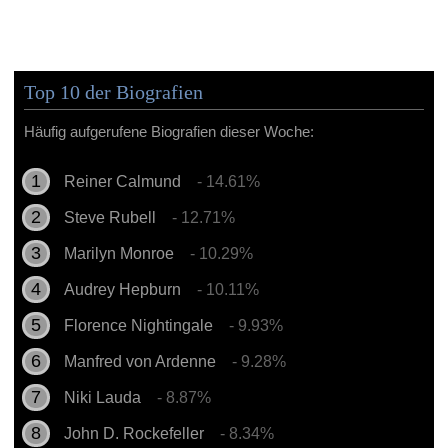
Top 10 der Biografien
Häufig aufgerufene Biografien dieser Woche:
Reiner Calmund
- 14.61%
Steve Rubell
- 12.71%
Marilyn Monroe
- 10.29%
Audrey Hepburn
- 10.11%
Florence Nightingale
- 9.93%
Manfred von Ardenne
- 9.28%
Niki Lauda
- 8.87%
John D. Rockefeller
- 8.34%