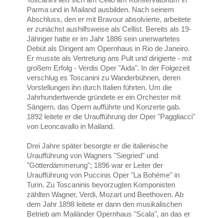
Parma und in Mailand ausbilden. Nach seinem
Abschluss, den er mit Bravour absolvierte, arbeitete
er zunächst aushilfsweise als Cellist. Bereits als 19-
Jähriger hatte er im Jahr 1886 sein unerwartetes
Debüt als Dirigent am Opernhaus in Rio de Janeiro.
Er musste als Vertretung ans Pult und dirigierte - mit
großem Erfolg - Verdis Oper "Aida". In der Folgezeit
verschlug es Toscanini zu Wanderbühnen, deren
Vorstellungen ihn durch Italien führten. Um die
Jahrhundertwende gründete er ein Orchester mit
Sängern, das Opern aufführte und Konzerte gab.
1892 leitete er die Uraufführung der Oper "Paggliacci"
von Leoncavallo in Mailand.
Drei Jahre später besorgte er die italienische
Uraufführung von Wagners "Siegried" und
"Götterdämmerung"; 1896 war er Leiter der
Uraufführung von Puccinis Oper "La Bohème" in
Turin. Zu Toscaninis bevorzugten Komponisten
zählten Wagner, Verdi, Mozart und Beethoven. Ab
dem Jahr 1898 leitete er dann den musikalischen
Betrieb am Mailänder Opernhaus "Scala", an das er