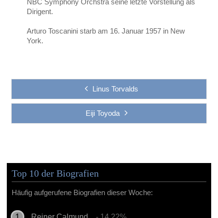
NBC Symphony Orchstra seine letzte Vorstellung als
Dirigent.
Arturo Toscanini starb am 16. Januar 1957 in New
York.
Linus Torvalds
Eiji Toyoda
Top 10 der Biografien
Häufig aufgerufene Biografien dieser Woche:
Reiner Calmund
- 14.22%