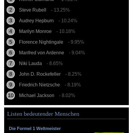
Steve Rubell
- 13.25%
Audrey Hepburn
- 10.24%
Marilyn Monroe
- 10.18%
Florence Nightingale
- 9.95%
Manfred von Ardenne
- 9.04%
Niki Lauda
- 8.65%
John D. Rockefeller
- 8.25%
Friedrich Nietzsche
- 8.19%
Michael Jackson
- 8.02%
Listen bedeutender Menschen
Die Formel 1 Weltmeister