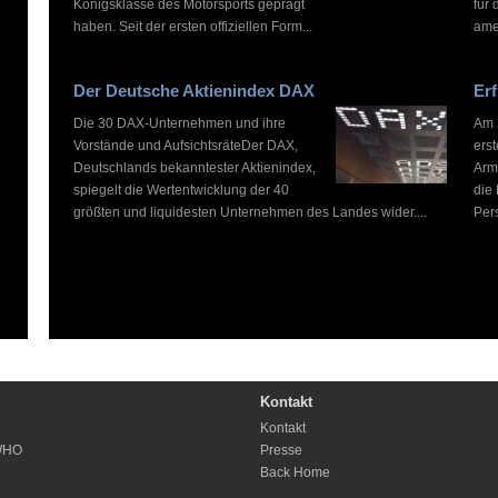
Königsklasse des Motorsports geprägt
für 
haben. Seit der ersten offiziellen Form...
ame
Der Deutsche Aktienindex DAX
Erf
Die 30 DAX-Unternehmen und ihre
Am 2
Vorstände und AufsichtsräteDer DAX,
ers
Deutschlands bekanntester Aktienindex,
Arm
spiegelt die Wertentwicklung der 40
die
größten und liquidesten Unternehmen des Landes wider....
Pers
Kontakt
Kontakt
WHO
Presse
Back Home