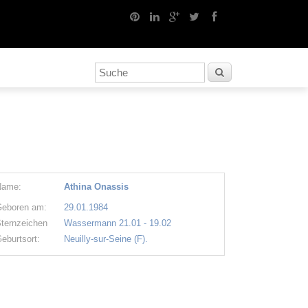
Name:
Athina Onassis
eboren am:
29.01.1984
ternzeichen
Wassermann 21.01 - 19.02
eburtsort:
Neuilly-sur-Seine (F).