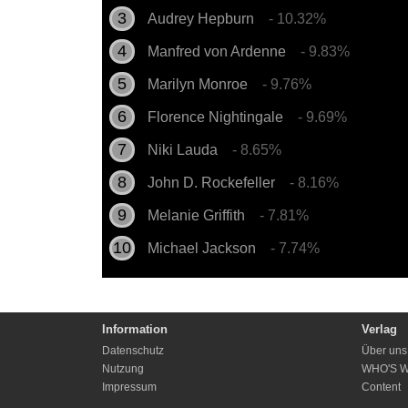
Audrey Hepburn
- 10.32%
Manfred von Ardenne
- 9.83%
Marilyn Monroe
- 9.76%
Florence Nightingale
- 9.69%
Niki Lauda
- 8.65%
John D. Rockefeller
- 8.16%
Melanie Griffith
- 7.81%
Michael Jackson
- 7.74%
Information
Verlag
Datenschutz
Über uns
Nutzung
WHO'S 
Impressum
Content