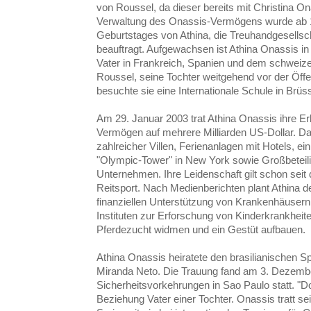
von Roussel, da dieser bereits mit Christina On
Verwaltung des Onassis-Vermögens wurde ab 1
Geburtstages von Athina, die Treuhandgesells
beauftragt. Aufgewachsen ist Athina Onassis in
Vater in Frankreich, Spanien und dem schweize
Roussel, seine Tochter weitgehend vor der Öffe
besuchte sie eine Internationale Schule in Brüss
Am 29. Januar 2003 trat Athina Onassis ihre Er
Vermögen auf mehrere Milliarden US-Dollar. Da
zahlreicher Villen, Ferienanlagen mit Hotels, ei
"Olympic-Tower" in New York sowie Großbeteili
Unternehmen. Ihre Leidenschaft gilt schon seit
Reitsport. Nach Medienberichten plant Athina de
finanziellen Unterstützung von Krankenhäusern 
Instituten zur Erforschung von Kinderkrankheite
Pferdezucht widmen und ein Gestüt aufbauen.
Athina Onassis heiratete den brasilianischen Sp
Miranda Neto. Die Trauung fand am 3. Dezembe
Sicherheitsvorkehrungen in Sao Paulo statt. "Do
Beziehung Vater einer Tochter. Onassis tratt se