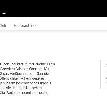
men
Club
Honboard 500
rühen Tod ihrer Mutter direkte Erbin
ßreeders Aristotle Onassis. Mit
G
03 das Verfügungsrecht über die
S
ffentlichkeit auf ein weiteres
ls genügsam beschriebene Onassis
G
ete sie den brasilianischen
São Paulo und nennt sich seither