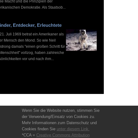
die Macht und die Prinzipien der
rikanischen Demokratie. Als Staatsob...
inder, Entdecker, Erleuchtete
1. Juli 1969 betrat ein Amerikaner als
ter Mensch den Mond. So wie Neil
strong damals "einen großen Schritt für
 Menschheit" vollzog, haben zahlreiche
önlichkeiten vor und nach ihm...
Wenn Sie die Website nutzen, stimmen Sie
der Verwendung/Einsatz von Cookies zu.
Mehr Informationen zum Datenschutz und
Cookies finden Sie
unter diesem Link.
*CCA =
Creative Commons Attribution