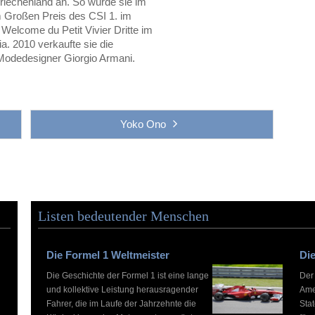
 Griechenland an. So wurde sie im
m Großen Preis des CSI 1. im
Welcome du Petit Vivier Dritte im
a. 2010 verkaufte sie die
 Modedesigner Giorgio Armani.
Yoko Ono
Listen bedeutender Menschen
Die Formel 1 Weltmeister
Die
Die Geschichte der Formel 1 ist eine lange
Der
und kollektive Leistung herausragender
Ame
Fahrer, die im Laufe der Jahrzehnte die
Stat