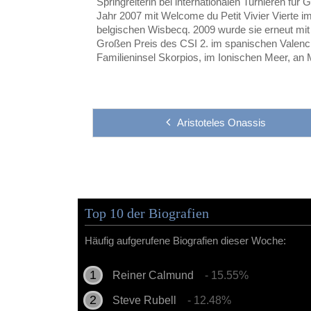
Springreiterin bei internationalen Turnieren für
Jahr 2007 mit Welcome du Petit Vivier Vierte i
belgischen Wisbecq. 2009 wurde sie erneut mit 
Großen Preis des CSI 2. im spanischen Valenci
Familieninsel Skorpios, im Ionischen Meer, an
Aristoteles Onassis
Top 10 der Biografien
Häufig aufgerufene Biografien dieser Woche:
Reiner Calmund
- 15.55%
Steve Rubell
- 12.48%