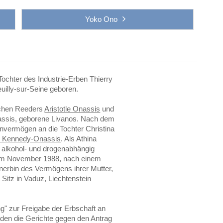
Yoko Ono
ochter des Industrie-Erben Thierry
uilly-sur-Seine geboren.
ischen Reeders
Aristotle Onassis
und
nassis, geborene Livanos. Nach dem
envermögen an die Tochter Christina
e Kennedy-Onassis
. Als Athina
ie alkohol- und drogenabhängig
, im November 1988, nach einem
einerbin des Vermögens ihrer Mutter,
t Sitz in Vaduz, Liechtenstein
ng" zur Freigabe der Erbschaft an
den die Gerichte gegen den Antrag