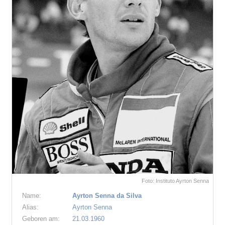
Foto: Instituto Ayrton Senna
Name:
Ayrton Senna da Silva
Alias:
Ayrton Senna
Geboren am:
21.03.1960