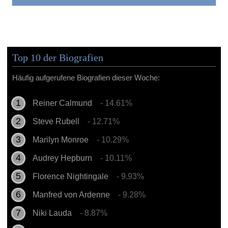
Top 10 der Biografien
Häufig aufgerufene Biografien dieser Woche:
Reiner Calmund
- 14.61%
Steve Rubell
- 12.71%
Marilyn Monroe
- 10.29%
Audrey Hepburn
- 10.11%
Florence Nightingale
- 9.93%
Manfred von Ardenne
- 9.28%
Niki Lauda
- 8.87%