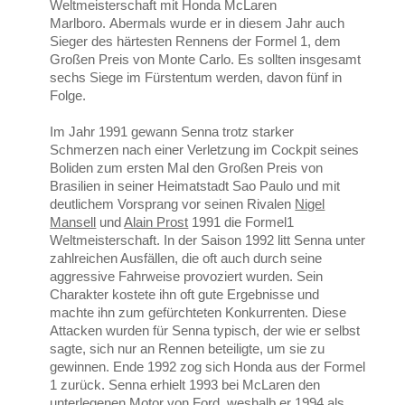
Weltmeisterschaft mit Honda McLaren
Marlboro. Abermals wurde er in diesem Jahr auch
Sieger des härtesten Rennens der Formel 1, dem
Großen Preis von Monte Carlo. Es sollten insgesamt
sechs Siege im Fürstentum werden, davon fünf in
Folge.
Im Jahr 1991 gewann Senna trotz starker
Schmerzen nach einer Verletzung im Cockpit seines
Boliden zum ersten Mal den Großen Preis von
Brasilien in seiner Heimatstadt Sao Paulo und mit
deutlichem Vorsprang vor seinen Rivalen
Nigel
Mansell
und
Alain Prost
1991 die Formel1
Weltmeisterschaft. In der Saison 1992 litt Senna unter
zahlreichen Ausfällen, die oft auch durch seine
aggressive Fahrweise provoziert wurden. Sein
Charakter kostete ihn oft gute Ergebnisse und
machte ihn zum gefürchteten Konkurrenten. Diese
Attacken wurden für Senna typisch, der wie er selbst
sagte, sich nur an Rennen beteiligte, um sie zu
gewinnen. Ende 1992 zog sich Honda aus der Formel
1 zurück. Senna erhielt 1993 bei McLaren den
unterlegenen Motor von Ford, weshalb er 1994 als