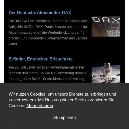
Der Deutsche Aktienindex DAX
Die 30 DAX-Unternehmen und ihre Vorstände und
AufsichtsräteDer DAX, Deutschlands bekanntester
Aktienindex, spiegelt die Wertentwicklung der 40
größten und liquidesten Unternehmen des Landes
wider....
Erfinder, Entdecker, Erleuchtete
Am 21. Juli 1969 betrat ein Amerikaner als erster
Mensch den Mond. So wie Neil Armstrong damals
"einen großen Schritt für die Menschheit" vollzog,
haben zahlreiche Persönlichkeiten vor und nach
ihm...
Wir nutzen Cookies, um unsere Dienste zu erbringen und
zu verbessern. Mit Nutzung dieser Seite akzeptieren Sie
Cookies.
Mehr erfahren
Akzeptieren
Copyright © 1999-2026 by WHO'S WHO, Alle Rechte vorbehalten