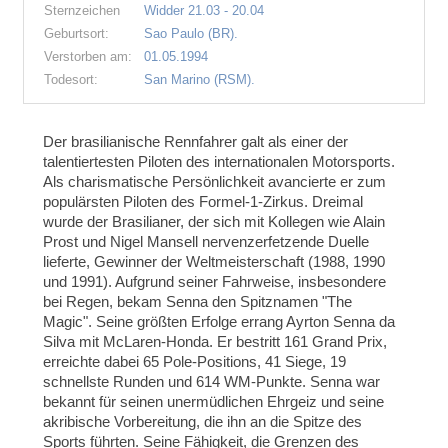
Sternzeichen
Widder 21.03 - 20.04
Geburtsort:
Sao Paulo (BR).
Verstorben am:
01.05.1994
Todesort:
San Marino (RSM).
Der brasilianische Rennfahrer galt als einer der
talentiertesten Piloten des internationalen Motorsports.
Als charismatische Persönlichkeit avancierte er zum
populärsten Piloten des Formel-1-Zirkus. Dreimal
wurde der Brasilianer, der sich mit Kollegen wie Alain
Prost und Nigel Mansell nervenzerfetzende Duelle
lieferte, Gewinner der Weltmeisterschaft (1988, 1990
und 1991). Aufgrund seiner Fahrweise, insbesondere
bei Regen, bekam Senna den Spitznamen "The
Magic". Seine größten Erfolge errang Ayrton Senna da
Silva mit McLaren-Honda. Er bestritt 161 Grand Prix,
erreichte dabei 65 Pole-Positions, 41 Siege, 19
schnellste Runden und 614 WM-Punkte. Senna war
bekannt für seinen unermüdlichen Ehrgeiz und seine
akribische Vorbereitung, die ihn an die Spitze des
Sports führten. Seine Fähigkeit, die Grenzen des