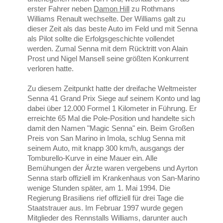
erster Fahrer neben
Damon Hill
zu Rothmans
Williams Renault wechselte. Der Williams galt zu
dieser Zeit als das beste Auto im Feld und mit Senna
als Pilot sollte die Erfolgsgeschichte vollendet
werden. Zumal Senna mit dem Rücktritt von Alain
Prost und Nigel Mansell seine größten Konkurrent
verloren hatte.
Zu diesem Zeitpunkt hatte der dreifache Weltmeister
Senna 41 Grand Prix Siege auf seinem Konto und lag
dabei über 12.000 Formel 1 Kilometer in Führung. Er
erreichte 65 Mal die Pole-Position und handelte sich
damit den Namen "Magic Senna" ein. Beim Großen
Preis von San Marino in Imola, schlug Senna mit
seinem Auto, mit knapp 300 km/h, ausgangs der
Tomburello-Kurve in eine Mauer ein. Alle
Bemühungen der Ärzte waren vergebens und Ayrton
Senna starb offiziell im Krankenhaus von San-Marino
wenige Stunden später,
am 1. Mai 1994.
Die
Regierung Brasiliens rief offiziell für drei Tage die
Staatstrauer aus. Im Februar 1997 wurde gegen
Mitglieder des Rennstalls Williams, darunter auch