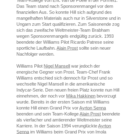
Team-Kollege von Eric van de Poele in der Formel1.
Das Team stand nach Sponsorenmangel vor dem
finanziellen Aus. So konnte Hill sich aufgrund des
mangelhaften Materials auch nur in Silverstone und in
Ungarn zum Start qualifizieren. Zum Saisonende zog
sich das zweifache Weltmeister-Team Brabham
wegen Sponsorenmangels endgültig zurück. 1993
beendete der Williams Pilot Ricardo Patrese seine
sportliche Laufbahn.
Alain Prost
sollte sein neuer
Nachfolger werden.
Williams Pilot
Nigel Mansell
war jedoch der
energische Gegner von Prost. Team-Chef Frank
Williams entschied sich dennoch für Prost und so
wechselte Nigel Mansell in die amerikanische
Indycar-Serie. Den neuen freien Platz konnte nun Hill
einnehmen, der noch vor
Mika Hakkinen
bevorzugt
wurde. Bereits in der ersten Saison mit Williams
konnte Hill einen Grand Prix vor
Ayrton Senna
beenden und sein Team-Kollege
Alain Prost
beendete
als vierfacher und amtierender Weltmeister seine
Karriere. In der Saison 1994 verunglückte
Ayrton
Senna
im Williams beim Grand Prix von Imola