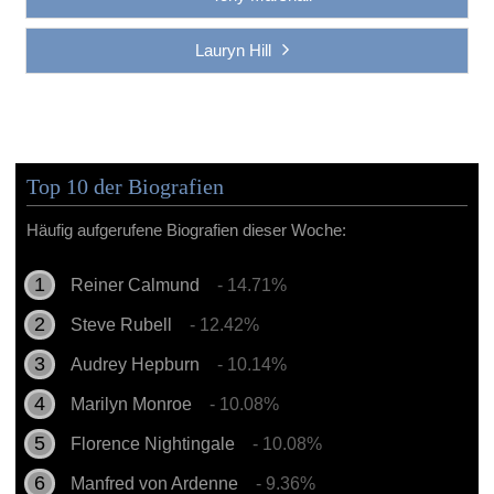
Lauryn Hill
Top 10 der Biografien
Häufig aufgerufene Biografien dieser Woche:
Reiner Calmund
- 14.71%
Steve Rubell
- 12.42%
Audrey Hepburn
- 10.14%
Marilyn Monroe
- 10.08%
Florence Nightingale
- 10.08%
Manfred von Ardenne
- 9.36%