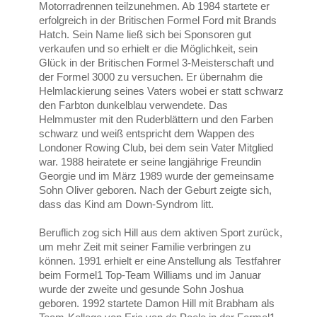
Motorradrennen teilzunehmen. Ab 1984 startete er
erfolgreich in der Britischen Formel Ford mit Brands
Hatch. Sein Name ließ sich bei Sponsoren gut
verkaufen und so erhielt er die Möglichkeit, sein
Glück in der Britischen Formel 3-Meisterschaft und
der Formel 3000 zu versuchen. Er übernahm die
Helmlackierung seines Vaters wobei er statt schwarz
den Farbton dunkelblau verwendete. Das
Helmmuster mit den Ruderblättern und den Farben
schwarz und weiß entspricht dem Wappen des
Londoner Rowing Club, bei dem sein Vater Mitglied
war. 1988 heiratete er seine langjährige Freundin
Georgie und im März 1989 wurde der gemeinsame
Sohn Oliver geboren. Nach der Geburt zeigte sich,
dass das Kind am Down-Syndrom litt.
Beruflich zog sich Hill aus dem aktiven Sport zurück,
um mehr Zeit mit seiner Familie verbringen zu
können. 1991 erhielt er eine Anstellung als Testfahrer
beim Formel1 Top-Team Williams und im Januar
wurde der zweite und gesunde Sohn Joshua
geboren. 1992 startete Damon Hill mit Brabham als