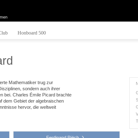
men
Club
Honboard 500
ard
rte Mathematiker trug zur
isziplinen, sondern auch ihrer
G
 bei. Charles Émile Picard brachte
S
uf dem Gebiet der algebraischen
ntnisse hervor, die weltweit
G
V
T
Ferdinand Piëch