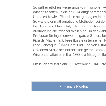
So saß er etlichen Regierungskommissionen v
Wissenschaften, in die er 1924 aufgenommen wu
Überdies bewies Picard ein ausgeprägtes interd
So wandte er mathematische Methoden bei der
Probleme wie Elastizität, Hitze und Elektrizität 
Ausbreitung elektrischer Wellen bei. In den Jah
Professor für Ingenieurwesen ganze Generation
Picards Mathematik beeinflusste unter seinen 
Léon Lebesgue, Émile Borel und Otto von Blum
Goldenen Kreuz der Ehrenlegion geehrt. Von 
Wissenschaften erhielt er 1937 die Mittag-Leffl
Émile Picard starb am 11. Dezember 1941 unter
Francis Picabia