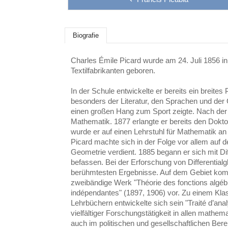
Biografie
Charles Émile Picard wurde am 24. Juli 1856 in
Textilfabrikanten geboren.
In der Schule entwickelte er bereits ein breite
besonders der Literatur, den Sprachen und der
einen großen Hang zum Sport zeigte. Nach der 
Mathematik. 1877 erlangte er bereits den Dokt
wurde er auf einen Lehrstuhl für Mathematik an
Picard machte sich in der Folge vor allem auf 
Geometrie verdient. 1885 begann er sich mit Dif
befassen. Bei der Erforschung von Differentialg
berühmtesten Ergebnisse. Auf dem Gebiet komp
zweibändige Werk "Théorie des fonctions algéb
indépendantes" (1897, 1906) vor. Zu einem Kl
Lehrbüchern entwickelte sich sein "Traité d’an
vielfältiger Forschungstätigkeit in allen mathe
auch im politischen und gesellschaftlichen Bere