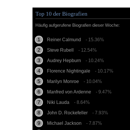
Top 10 der Biografien
Häufig aufgerufene Biografien dieser Woche:
Reiner Calmund
- 15.36%
Steve Rubell
- 12.54%
Audrey Hepburn
- 10.24%
Florence Nightingale
- 10.17%
Marilyn Monroe
- 10.04%
Manfred von Ardenne
- 9.47%
Niki Lauda
- 8.64%
John D. Rockefeller
- 7.93%
Michael Jackson
- 7.87%