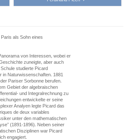
 Paris als Sohn eines
s Panorama von Interessen, wobei er
 Geschichte zuneigte, aber auch
Schule studierte Picard
or in Naturwissenschaften. 1881
 der Pariser Sorbonne berufen.
dem Gebiet der algebraischen
ferential- und Integralrechnung zu
leichungen entwickelte er seine
lexer Analyen legte Picard das
riques de deux variables
assiker unter den mathematischen
alyse" (1891-1896). Neben seiner
matischen Disziplinen war Picard
ich engagiert.