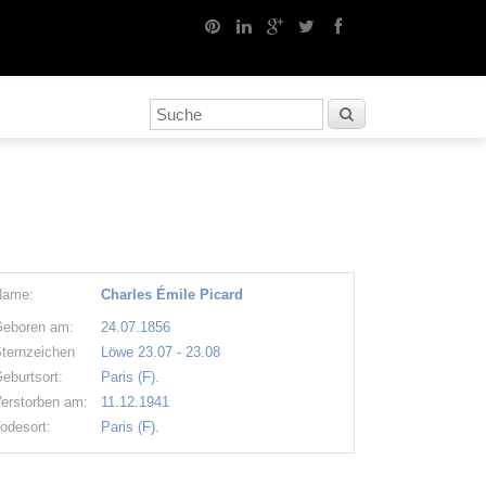
Name:
Charles Émile Picard
eboren am:
24.07.1856
ternzeichen
Löwe 23.07 - 23.08
eburtsort:
Paris (F).
erstorben am:
11.12.1941
odesort:
Paris (F).