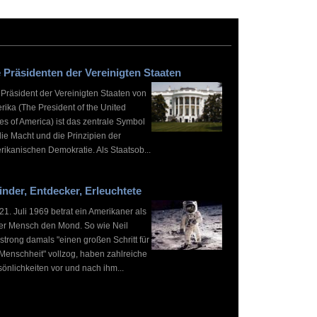
 Präsidenten der Vereinigten Staaten
 Präsident der Vereinigten Staaten von
rika (The President of the United
es of America) ist das zentrale Symbol
die Macht und die Prinzipien der
rikanischen Demokratie. Als Staatsob...
inder, Entdecker, Erleuchtete
1. Juli 1969 betrat ein Amerikaner als
ter Mensch den Mond. So wie Neil
strong damals "einen großen Schritt für
 Menschheit" vollzog, haben zahlreiche
önlichkeiten vor und nach ihm...