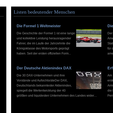
Listen bedeutender Menschen
Die Formel 1 Weltmeister
Die
Die Geschichte der Formel 1 ist eine lange
Der
und kollektive Leistung herausragender
Ame
Fahrer, die im Laufe der Jahrzehnte die
Stat
Königsklasse des Motorsports geprägt
für 
haben. Seit der ersten offiziellen Form...
ame
Der Deutsche Aktienindex DAX
Erf
Die 30 DAX-Unternehmen und ihre
Am 2
Vorstände und AufsichtsräteDer DAX,
ers
Deutschlands bekanntester Aktienindex,
Arm
spiegelt die Wertentwicklung der 40
die
größten und liquidesten Unternehmen des Landes wider....
Pers