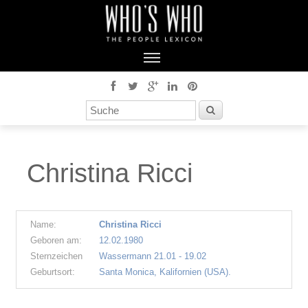
Christina Ricci
Name:
Christina Ricci
Geboren am:
12.02.1980
Sternzeichen
Wassermann 21.01 - 19.02
Geburtsort:
Santa Monica, Kalifornien (USA).