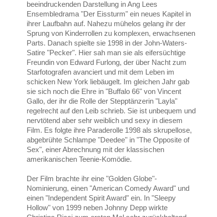
beeindruckenden Darstellung in Ang Lees
Ensembledrama "Der Eissturm" ein neues Kapitel in
ihrer Laufbahn auf. Nahezu mühelos gelang ihr der
Sprung von Kinderrollen zu komplexen, erwachsenen
Parts. Danach spielte sie 1998 in der John-Waters-
Satire "Pecker". Hier sah man sie als eifersüchtige
Freundin von Edward Furlong, der über Nacht zum
Starfotografen avanciert und mit dem Leben im
schicken New York liebäugelt. Im gleichen Jahr gab
sie sich noch die Ehre in "Buffalo 66" von Vincent
Gallo, der ihr die Rolle der Stepptänzerin "Layla"
regelrecht auf den Leib schrieb. Sie ist unbequem und
nervtötend aber sehr weiblich und sexy in diesem
Film. Es folgte ihre Paraderolle 1998 als skrupellose,
abgebrühte Schlampe "Deedee" in "The Opposite of
Sex", einer Abrechnung mit der klassischen
amerikanischen Teenie-Komödie.
Der Film brachte ihr eine "Golden Globe"-
Nominierung, einen "American Comedy Award" und
einen "Independent Spirit Award" ein. In "Sleepy
Hollow" von 1999 neben Johnny Depp wirkte