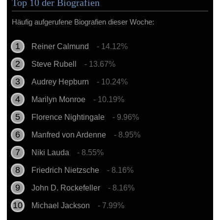
Top 10 der Biografien
Häufig aufgerufene Biografien dieser Woche:
Reiner Calmund
- 14.12%
Steve Rubell
- 13.67%
Audrey Hepburn
- 10.24%
Marilyn Monroe
- 10.19%
Florence Nightingale
- 9.96%
Manfred von Ardenne
- 8.95%
Niki Lauda
- 8.55%
Friedrich Nietzsche
- 8.16%
John D. Rockefeller
- 8.16%
Michael Jackson
- 7.99%