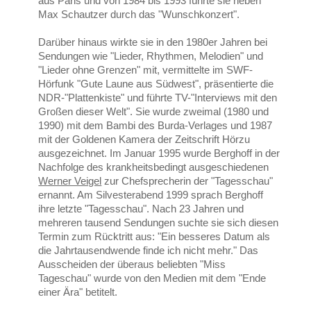
aus Paris und von 1984 bis 1993 führte sie neben
Max Schautzer durch das "Wunschkonzert".
Darüber hinaus wirkte sie in den 1980er Jahren bei
Sendungen wie "Lieder, Rhythmen, Melodien" und
"Lieder ohne Grenzen" mit, vermittelte im SWF-
Hörfunk "Gute Laune aus Südwest", präsentierte die
NDR-"Plattenkiste" und führte TV-"Interviews mit den
Großen dieser Welt". Sie wurde zweimal (1980 und
1990) mit dem Bambi des Burda-Verlages und 1987
mit der Goldenen Kamera der Zeitschrift Hörzu
ausgezeichnet. Im Januar 1995 wurde Berghoff in der
Nachfolge des krankheitsbedingt ausgeschiedenen
Werner Veigel
zur Chefsprecherin der "Tagesschau"
ernannt. Am Silvesterabend 1999 sprach Berghoff
ihre letzte "Tagesschau". Nach 23 Jahren und
mehreren tausend Sendungen suchte sie sich diesen
Termin zum Rücktritt aus: "Ein besseres Datum als
die Jahrtausendwende finde ich nicht mehr." Das
Ausscheiden der überaus beliebten "Miss
Tageschau" wurde von den Medien mit dem "Ende
einer Ära" betitelt.