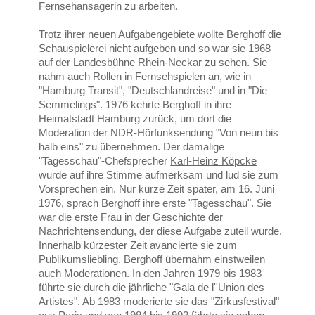
Fernsehansagerin zu arbeiten.
Trotz ihrer neuen Aufgabengebiete wollte Berghoff die
Schauspielerei nicht aufgeben und so war sie 1968
auf der Landesbühne Rhein-Neckar zu sehen. Sie
nahm auch Rollen in Fernsehspielen an, wie in
"Hamburg Transit", "Deutschlandreise" und in "Die
Semmelings". 1976 kehrte Berghoff in ihre
Heimatstadt Hamburg zurück, um dort die
Moderation der NDR-Hörfunksendung "Von neun bis
halb eins" zu übernehmen. Der damalige
"Tagesschau"-Chefsprecher
Karl-Heinz Köpcke
wurde auf ihre Stimme aufmerksam und lud sie zum
Vorsprechen ein. Nur kurze Zeit später, am 16. Juni
1976, sprach Berghoff ihre erste "Tagesschau". Sie
war die erste Frau in der Geschichte der
Nachrichtensendung, der diese Aufgabe zuteil wurde.
Innerhalb kürzester Zeit avancierte sie zum
Publikumsliebling. Berghoff übernahm einstweilen
auch Moderationen. In den Jahren 1979 bis 1983
führte sie durch die jährliche "Gala de l''Union des
Artistes". Ab 1983 moderierte sie das "Zirkusfestival"