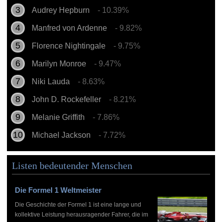
Audrey Hepburn
- 10.39%
Manfred von Ardenne
- 9.82%
Florence Nightingale
- 9.75%
Marilyn Monroe
- 9.47%
Niki Lauda
- 8.63%
John D. Rockefeller
- 8.21%
Melanie Griffith
- 7.86%
Michael Jackson
- 7.72%
Listen bedeutender Menschen
Die Formel 1 Weltmeister
Die Geschichte der Formel 1 ist eine lange und
kollektive Leistung herausragender Fahrer, die im