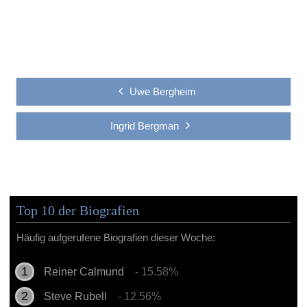
Uwe Bergheim
Ingrid Bergman
Top 10 der Biografien
Häufig aufgerufene Biografien dieser Woche:
Reiner Calmund
- 15.58%
Steve Rubell
- 12.56%