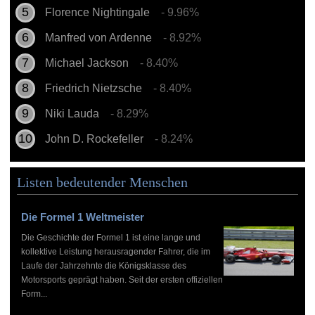
Florence Nightingale
- 9.96%
Manfred von Ardenne
- 8.92%
Michael Jackson
- 8.40%
Friedrich Nietzsche
- 8.40%
Niki Lauda
- 8.29%
John D. Rockefeller
- 8.24%
Listen bedeutender Menschen
Die Formel 1 Weltmeister
Die Geschichte der Formel 1 ist eine lange und
kollektive Leistung herausragender Fahrer, die im
Laufe der Jahrzehnte die Königsklasse des
Motorsports geprägt haben. Seit der ersten offiziellen
Form...