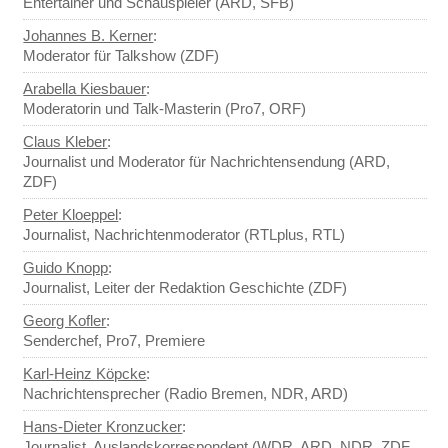
Entertainer und Schauspieler (ARD, SFB)
Johannes B. Kerner
:
Moderator für Talkshow (ZDF)
Arabella Kiesbauer
:
Moderatorin und Talk-Masterin (Pro7, ORF)
Claus Kleber
:
Journalist und Moderator für Nachrichtensendung (ARD,
ZDF)
Peter Kloeppel
:
Journalist, Nachrichtenmoderator (RTLplus, RTL)
Guido Knopp
:
Journalist, Leiter der Redaktion Geschichte (ZDF)
Georg Kofler
:
Senderchef, Pro7, Premiere
Karl-Heinz Köpcke
:
Nachrichtensprecher (Radio Bremen, NDR, ARD)
Hans-Dieter Kronzucker
:
Journalist, Auslandskorrespondent (WDR, ARD, NDR, ZDF,