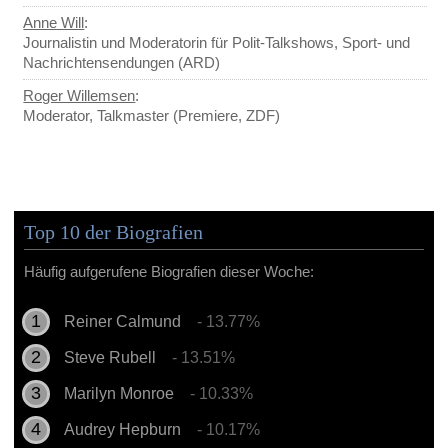
Anne Will
:
Journalistin und Moderatorin für Polit-Talkshows, Sport- und
Nachrichtensendungen (ARD)
Roger Willemsen
:
Moderator, Talkmaster (Premiere, ZDF)
Top 10 der Biografien
Häufig aufgerufene Biografien dieser Woche:
Reiner Calmund
- 13.77%
Steve Rubell
- 13.51%
Marilyn Monroe
- 10.33%
Audrey Hepburn
- 10.17%