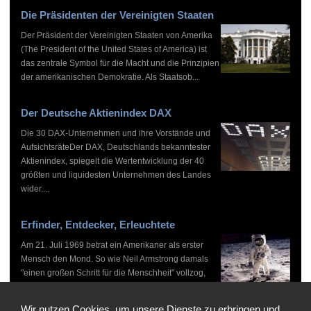
Die Präsidenten der Vereinigten Staaten
Der Präsident der Vereinigten Staaten von Amerika
(The President of the United States of America) ist
das zentrale Symbol für die Macht und die Prinzipien
der amerikanischen Demokratie. Als Staatsob...
Der Deutsche Aktienindex DAX
Die 30 DAX-Unternehmen und ihre Vorstände und
AufsichtsräteDer DAX, Deutschlands bekanntester
Aktienindex, spiegelt die Wertentwicklung der 40
größten und liquidesten Unternehmen des Landes
wider....
Erfinder, Entdecker, Erleuchtete
Am 21. Juli 1969 betrat ein Amerikaner als erster
Mensch den Mond. So wie Neil Armstrong damals
"einen großen Schritt für die Menschheit" vollzog,
haben zahlreiche Persönlichkeiten vor und nach
ihm...
Wir nutzen Cookies, um unsere Dienste zu erbringen und