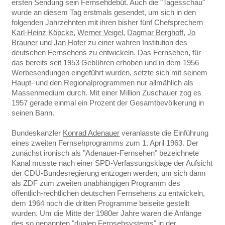
ersten Sendung sein Fernsehdebüt. Auch die "Tagesschau"
wurde an diesem Tag erstmals gesendet, um sich in den
folgenden Jahrzehnten mit ihren bisher fünf Chefsprechern
Karl-Heinz Köpcke
,
Werner Veigel
,
Dagmar Berghoff
,
Jo
Brauner
und
Jan Hofer
zu einer wahren Institution des
deutschen Fernsehens zu entwickeln. Das Fernsehen, für
das bereits seit 1953 Gebühren erhoben und in dem 1956
Werbesendungen eingeführt wurden, setzte sich mit seinem
Haupt- und den Regionalprogrammen nur allmählich als
Massenmedium durch. Mit einer Million Zuschauer zog es
1957 gerade einmal ein Prozent der Gesamtbevölkerung in
seinen Bann.
Bundeskanzler
Konrad Adenauer
veranlasste die Einführung
eines zweiten Fernsehprogramms zum 1. April 1963. Der
zunächst ironisch als "Adenauer-Fernsehen" bezeichnete
Kanal musste nach einer SPD-Verfassungsklage der Aufsicht
der CDU-Bundesregierung entzogen werden, um sich dann
als ZDF zum zweiten unabhängigen Programm des
öffentlich-rechtlichen deutschen Fernsehens zu entwickeln,
dem 1964 noch die dritten Programme beiseite gestellt
wurden. Um die Mitte der 1980er Jahre waren die Anfänge
des so genannten "dualen Fernsehsystems" in der