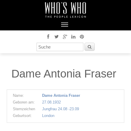
Dame Antonia Fraser
Name:
Dame Antonia Fraser
Geboren am:
27.08.1932
Sternzeichen
Jungfrau 24.08 -23.09
Geburtsort:
London