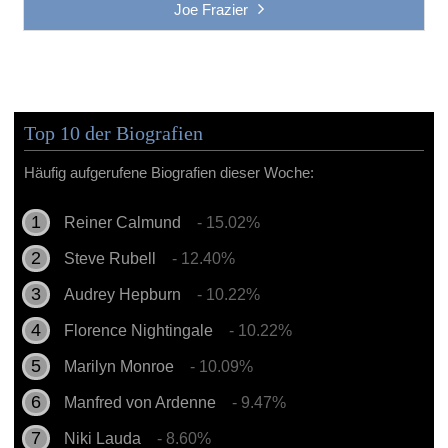
Joe Frazier
Top 10 der Biografien
Häufig aufgerufene Biografien dieser Woche:
Reiner Calmund
- 15.02%
Steve Rubell
- 12.40%
Audrey Hepburn
- 10.22%
Florence Nightingale
- 10.22%
Marilyn Monroe
- 10.09%
Manfred von Ardenne
- 9.47%
Niki Lauda
- 8.60%