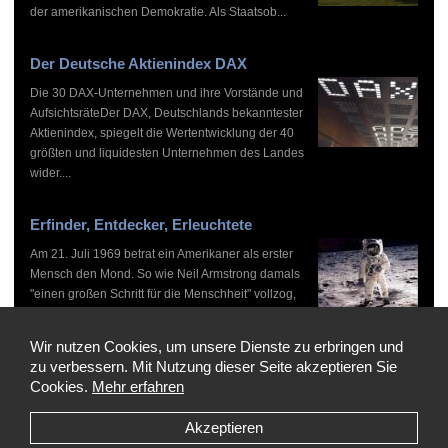
der amerikanischen Demokratie. Als Staatsob...
Der Deutsche Aktienindex DAX
Die 30 DAX-Unternehmen und ihre Vorstände und
AufsichtsräteDer DAX, Deutschlands bekanntester
Aktienindex, spiegelt die Wertentwicklung der 40
größten und liquidesten Unternehmen des Landes
wider....
Erfinder, Entdecker, Erleuchtete
Am 21. Juli 1969 betrat ein Amerikaner als erster
Mensch den Mond. So wie Neil Armstrong damals
"einen großen Schritt für die Menschheit" vollzog,
haben zahlreiche Persönlichkeiten vor und nach
ihm...
Wir nutzen Cookies, um unsere Dienste zu erbringen und
zu verbessern. Mit Nutzung dieser Seite akzeptieren Sie
Cookies.
Mehr erfahren
Akzeptieren
Copyright © 1999-2026 by WHO'S WHO, Alle Rechte vorbehalten