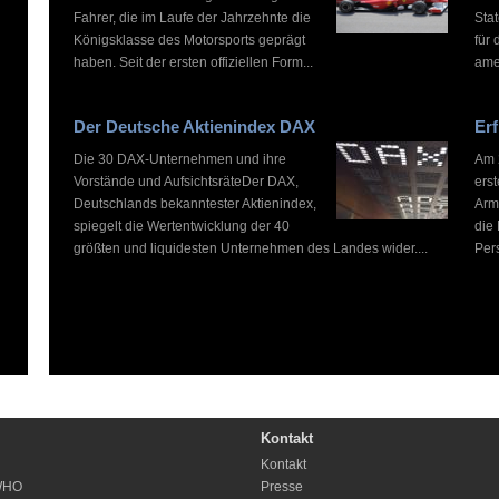
Fahrer, die im Laufe der Jahrzehnte die
Stat
Königsklasse des Motorsports geprägt
für 
haben. Seit der ersten offiziellen Form...
ame
Der Deutsche Aktienindex DAX
Erf
Die 30 DAX-Unternehmen und ihre
Am 2
Vorstände und AufsichtsräteDer DAX,
ers
Deutschlands bekanntester Aktienindex,
Arm
spiegelt die Wertentwicklung der 40
die
größten und liquidesten Unternehmen des Landes wider....
Pers
Kontakt
Kontakt
WHO
Presse