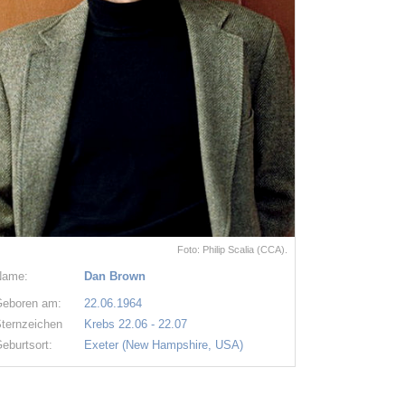
Foto: Philip Scalia (CCA).
Name:
Dan Brown
eboren am:
22.06.1964
ternzeichen
Krebs 22.06 - 22.07
eburtsort:
Exeter (New Hampshire, USA)