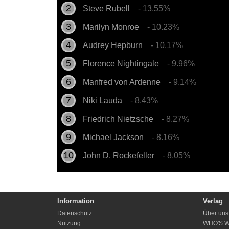
Steve Rubell
- 13.55%
Marilyn Monroe
- 10.23%
Audrey Hepburn
- 10.17%
Florence Nightingale
- 9.96%
Manfred von Ardenne
- 9.14%
Niki Lauda
- 8.43%
Friedrich Nietzsche
- 8.27%
Michael Jackson
- 8.16%
John D. Rockefeller
- 8.05%
Information
Verlag
Datenschutz
Über uns
Nutzung
WHO'S 