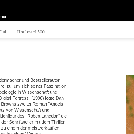
men
Club
Honboard 500
dermacher und Bestsellerautor
erei zu, um sich seiner Faszination
bolologie in Wissenschaft und
gital Fortress" (1998) legte Dan
.
Browns zweiter Roman "Angels
atz von Wissenschaft und
ldenfigur des "Robert Langdon" die
der Schriftsteller mit dem Thriller
h zu einem der meistverkauften
 es in seinen Werken