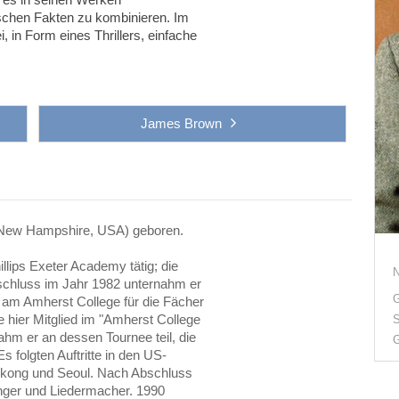
schen Fakten zu kombinieren. Im
, in Form eines Thrillers, einfache
James Brown
(New Hampshire, USA) geboren.
llips Exeter Academy tätig; die
schluss im Jahr 1982 unternahm er
G
h am Amherst College für die Fächer
 hier Mitglied im "Amherst College
S
hm er an dessen Tournee teil, die
G
s folgten Auftritte in den US-
ngkong und Seoul. Nach Abschluss
änger und Liedermacher. 1990