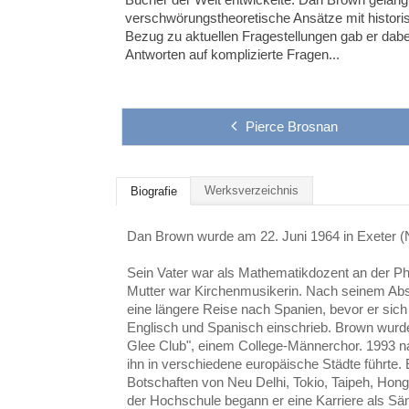
verschwörungstheoretische Ansätze mit histori
Bezug zu aktuellen Fragestellungen gab er dabei
Antworten auf komplizierte Fragen...
Pierce Brosnan
Werksverzeichnis
Biografie
Dan Brown wurde am 22. Juni 1964 in Exeter 
Sein Vater war als Mathematikdozent an der Phi
Mutter war Kirchenmusikerin. Nach seinem Ab
eine längere Reise nach Spanien, bevor er sic
Englisch und Spanisch einschrieb. Brown wurde
Glee Club", einem College-Männerchor. 1993 na
ihn in verschiedene europäische Städte führte. E
Botschaften von Neu Delhi, Tokio, Taipeh, Ho
der Hochschule begann er eine Karriere als S