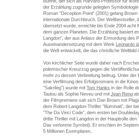
Bühne, der sich als Harvard-Professor für Ikono
der Erzählung zugrunde gelegten Symbolologie
Roman "Deception Point" (2001) gelang Brown 
internationale Durchbruch. Der Weltbestseller,
übersetzt wurde, erreichte bis Ende 2004 acht 
dem ganzen Planeten. Die Erzählung basiert ern
Langdon", der aus Anlass der Ermordung des Pa
Auseinandersetzung mit dem Werk
Leonardo d
die Welt entwickelt, die das christliche Weltbild 
Von kirchlicher Seite wurde daher nach Ersche
polemischer Kreuzzug gegen die Veröffentlichu
mehr zu dessen Verbreitung beitrug. Unter de
eine Verfilmung des Erfolgsromans in die Kinos
"Sakrileg") wurde mit
Tom Hanks
in der Rolle 
Tautou als Sophie Neveu und mit
Jean Reno
al
der Filmpremiere sah sich Dan Brown mit Plagi
dem Robert-Langdon-Thriller "Illuminati", der b
"The Da Vinci Code", dem ersten bei Doubleday
dritte Thriller mit Langdon in der Hauptrolle den
Das verlorene Symbol). Er erschien im Septemb
5 Millionen Exemplaren.