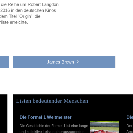
s die Reihe um Robert Langdon
r 2016 in den deutschen Kinos
em Titel "Origin", die
liste erreichte.
James Brown
Listen bedeutender Menschen
Die Formel 1 Weltmeister
Die
Die Geschichte der Formel 1 ist eine lange
Der
und kollektive Leistung herausragender
Ame