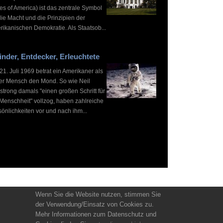
es of America) ist das zentrale Symbol
die Macht und die Prinzipien der
rikanischen Demokratie. Als Staatsob...
inder, Entdecker, Erleuchtete
1. Juli 1969 betrat ein Amerikaner als
ter Mensch den Mond. So wie Neil
strong damals "einen großen Schritt für
 Menschheit" vollzog, haben zahlreiche
önlichkeiten vor und nach ihm...
Wenn Sie die Website nutzen, stimmen Sie
der Verwendung/Einsatz von Cookies zu.
Mehr Informationen zum Datenschutz und