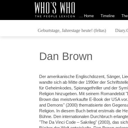
... Home
Timeline
The
Geburtstage, Jahrestage heute! (feltas)
Diary.
Dan Brown
Der amerikanische Englischdozent, Sänger, Lie
wandte sich ab Mitte der 1990er der Schriftstell
für Geheimkodes, Spionagethriller und der Sym
Religion hinzugeben. Mit seinem Romandebüt "Di
Brown das meistverkaufte E-Book der USA vor
and Demons" (2000) thematisierte den Gegens
Religion.
In diesem Buch betrat erstmals die He
Bühne.
Den internationalen Durchbruch erlangte 
"The Da Vinci Code – Sakrileg" (2003), das sic
Bücher der Welt entwickelte. Dan Brown gelang