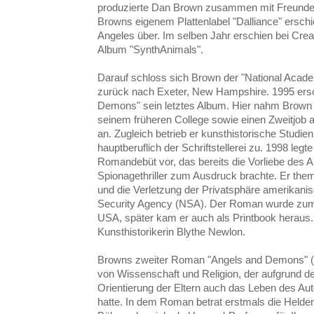
produzierte Dan Brown zusammen mit Freunden
Browns eigenem Plattenlabel "Dalliance" ersch
Angeles über. Im selben Jahr erschien bei Crea
Album "SynthAnimals".
Darauf schloss sich Brown der "National Acade
zurück nach Exeter, New Hampshire. 1995 ers
Demons" sein letztes Album. Hier nahm Brown e
seinem früheren College sowie einen Zweitjob 
an. Zugleich betrieb er kunsthistorische Studi
hauptberuflich der Schriftstellerei zu. 1998 legte
Romandebüt vor, das bereits die Vorliebe des 
Spionagethriller zum Ausdruck brachte. Er thema
und die Verletzung der Privatsphäre amerikanis
Security Agency (NSA). Der Roman wurde zum
USA, später kam er auch als Printbook heraus. P
Kunsthistorikerin Blythe Newlon.
Browns zweiter Roman "Angels and Demons" (2
von Wissenschaft und Religion, der aufgrund d
Orientierung der Eltern auch das Leben des Auto
hatte. In dem Roman betrat erstmals die Helden