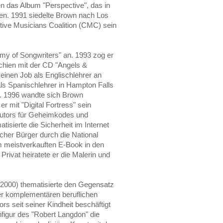
 das Album "Perspective", das in
ien. 1991 siedelte Brown nach Los
tive Musicians Coalition (CMC) sein
my of Songwriters" an. 1993 zog er
chien mit der CD "Angels &
inen Job als Englischlehrer an
als Spanischlehrer in Hampton Falls
en. 1996 wandte sich Brown
 er mit "Digital Fortress" sein
Autors für Geheimkodes und
tisierte die Sicherheit im Internet
cher Bürger durch die National
 meistverkauften E-Book in den
rivat heiratete er die Malerin und
000) thematisierte den Gegensatz
er komplementären beruflichen
rs seit seiner Kindheit beschäftigt
figur des "Robert Langdon" die