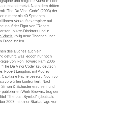
graphie und religiöse Kunst mit der
 auseinandersetzt. Nach dem dritten
mit "The Da Vinci Code" (2003) der
 der in mehr als 40 Sprachen
Millionen Verkaufsexemplare auf
eut auf der Figur von "Robert
riser Louvre-Direktors und in
a Vincis
völlig neue Theorien über
in Frage stellen.
inen des Buches auch ein
ng geführt, was jedoch nur noch
r Regie von Ron Howard kam 2006
. "The Da Vinci Code" (zu deutsch:
des Robert Langdon, mit Audrey
s Capitaine Fache besetzt. Noch vor
atsvorwürfen konfrontiert. Nach
ei Simon & Schuster erschien, und
 publizierten Werk Browns, trug der
 Titel "The Lost Symbol" (deutsch:
er 2009 mit einer Startauflage von