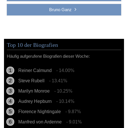
Bruno Ganz
Top 10 der Biografien
Häufig aufgerufene Biografien dieser Woche:
Reiner Calmund
- 14.00%
Steve Rubell
- 13.41%
Marilyn Monroe
- 10.25%
Audrey Hepburn
- 10.14%
Florence Nightingale
- 9.87%
Manfred von Ardenne
- 9.01%