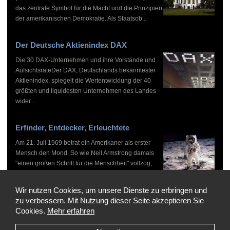
das zentrale Symbol für die Macht und die Prinzipien
der amerikanischen Demokratie. Als Staatsob...
Der Deutsche Aktienindex DAX
Die 30 DAX-Unternehmen und ihre Vorstände und
AufsichtsräteDer DAX, Deutschlands bekanntester
Aktienindex, spiegelt die Wertentwicklung der 40
größten und liquidesten Unternehmen des Landes
wider....
Erfinder, Entdecker, Erleuchtete
Am 21. Juli 1969 betrat ein Amerikaner als erster
Mensch den Mond. So wie Neil Armstrong damals
"einen großen Schritt für die Menschheit" vollzog,
haben zahlreiche Persönlichkeiten vor und nach
ihm...
Wir nutzen Cookies, um unsere Dienste zu erbringen und
zu verbessern. Mit Nutzung dieser Seite akzeptieren Sie
Cookies.
Mehr erfahren