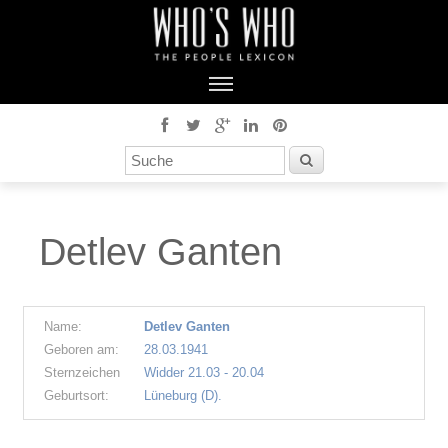
Detlev Ganten
Name:
Detlev Ganten
Geboren am:
28.03.1941
Sternzeichen
Widder 21.03 - 20.04
Geburtsort:
Lüneburg (D).