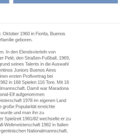
Oktober 1960 in Fiorita, Buenos
erfamilie geboren.
n. In den Elendsvierteln von
ner Pelé, den Straßen-Fußball. 1969,
rund seines Talents in die Auswahl
entinos Juniors Buenos Aires
nen ersten Profivertrag bei
1982 in 168 Spielen 116 Tore. Mit 16
onalmannschaft. Damit war Maradona
ational-Elf aufgenommen
isterschaft 1978 im eigenen Land
e große Popularität erreichte
 wurde und man ihn zu
er Spielzeit 1981/82 wechselte er zu
ll-Weltmeisterschaft 1982 in Italien
argentinischen Nationalmannschaft.