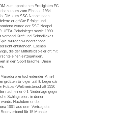
. DM zum spanischen Erstligisten FC
 jedoch kaum zum Einsatz. 1984
 Mio. DM zum SSC Neapel nach
feierte er größte Erfolge und
 Maradona wurde der SSC Neapel
989 UEFA-Pokalsieger sowie 1990
r verband Kraft und Schnelligkeit
n Spiel wurden wunderschöne
übersicht entstanden. Ebenso
e, die der Mittelfeldspieler oft mit
schte einen einzigartigen,
ert in den Sport brachte. Diese
en.
e Maradona entscheidenden Anteil
n größten Erfolgen zählt. Legendär
er Fußball-Weltmeisterschaft 1990
er nach einer 0:1 Niederlage gegen
iche Schlagzeilen, in denen
 wurde. Nachdem er des
ona 1991 aus dem Vertrag des
 Sportverband für 15 Monate