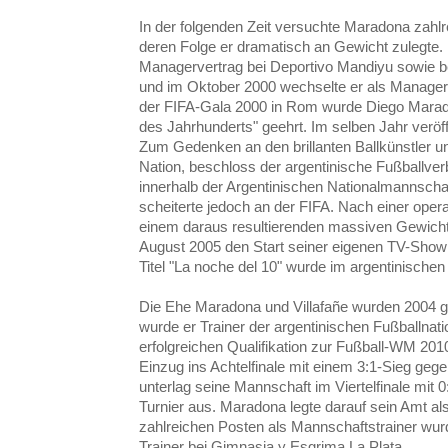
In der folgenden Zeit versuchte Maradona zahlr
deren Folge er dramatisch an Gewicht zulegte. 
Managervertrag bei Deportivo Mandiyu sowie b
und im Oktober 2000 wechselte er als Manager
der FIFA-Gala 2000 in Rom wurde Diego Marado
des Jahrhunderts" geehrt. Im selben Jahr veröffe
Zum Gedenken an den brillanten Ballkünstler un
Nation, beschloss der argentinische Fußballve
innerhalb der Argentinischen Nationalmannscha
scheiterte jedoch an der FIFA. Nach einer ope
einem daraus resultierenden massiven Gewicht
August 2005 den Start seiner eigenen TV-Show
Titel "La noche del 10" wurde im argentinische
Die Ehe Maradona und Villafañe wurden 2004 
wurde er Trainer der argentinischen Fußballna
erfolgreichen Qualifikation zur Fußball-WM 2010
Einzug ins Achtelfinale mit einem 3:1-Sieg ge
unterlag seine Mannschaft im Viertelfinale mit
Turnier aus. Maradona legte darauf sein Amt als
zahlreichen Posten als Mannschaftstrainer wur
Trainer bei Gimnasia y Esgrima La Plata.