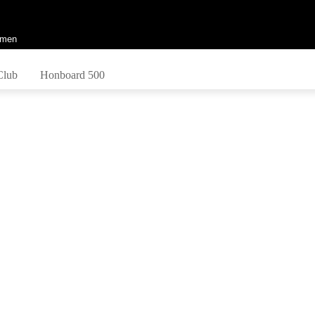
men
Club
Honboard 500