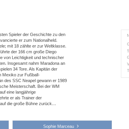
besten Spieler der Geschichte zu den
avancierte er zum Nationalheld.
G
ele; mit 18 zählte er zur Weltklasse.
S
lführte der 166 cm große Diego
 von Leichtigkeit und technischer
G
hrten. Insgesamt nahm Maradona an
V
spielen 34 Tore. Als Kapitän der
T
n Mexiko zur Fußball-
tän des SSC Neapel gewann er 1989
ische Meisterschaft. Bei der WM
uf eine langjährige
hrte er als Trainer der
z auf die große Bühne zurück…
Sophie Marceau