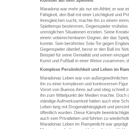
Künstler auf dem Spielfeld
Maradona war mehr als nur ein Athlet; er war ei
Fähigkeit, den Ball mit einer Leichtigkeit und Prä
ihresgleichen sucht, machte ihn zu einem einm
Spieltempo bestimmen, Gegenspieler mühelos 
unmöglichen Situationen erzielen. Seine Kreativ
einem unberechenbaren Gegner, der das Spielg
konnte. Sein berühmtes Solo-Tor gegen England
Gegenspieler überlief, bevor er den Ball ins Netz
Beispiel für seine Genialität und seinen einziga
Kunst und Fußball in einer Weise zusammen, di
Komplexe Persönlichkeit und Leben im Ram
Maradonas Leben war von außergewöhnlichen Hö
ihn zu einer komplexen und kontroversen Figu
Vorort von Buenos Aires auf und stieg schnell 
ihn zum Mittelpunkt der Medien machte. Doch
ständige Aufmerksamkeit hatten auch eine Sch
Leben lang mit Drogenabhängigkeit und persön
öffentlich wurden. Diese Kämpfe beeinträchtigte
auch sein Privatleben und führten zu wiederh
Maradonas Leben im Rampenlicht war geprägt 