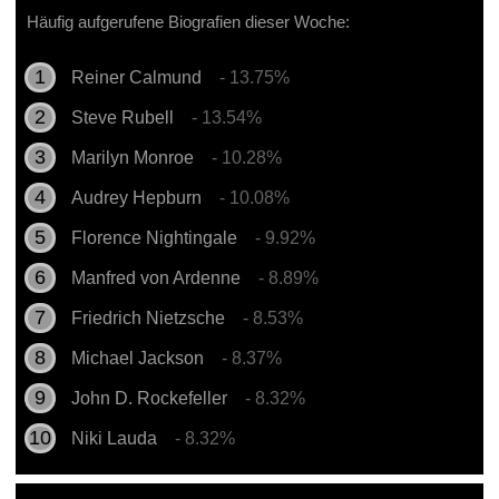
Häufig aufgerufene Biografien dieser Woche:
Reiner Calmund
- 13.75%
Steve Rubell
- 13.54%
Marilyn Monroe
- 10.28%
Audrey Hepburn
- 10.08%
Florence Nightingale
- 9.92%
Manfred von Ardenne
- 8.89%
Friedrich Nietzsche
- 8.53%
Michael Jackson
- 8.37%
John D. Rockefeller
- 8.32%
Niki Lauda
- 8.32%