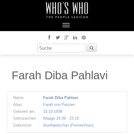
Farah Diba Pahlavi
Name:
Farah Diba Pahlavi
Alias:
Farah von Persien
Geboren am:
15.10.1938
Sternzeichen
Waage 24.09 - 23.10
Geburtsort:
Aserbaidschan (Persien/Iran)