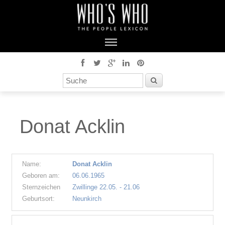
Donat Acklin
Name:
Donat Acklin
Geboren am:
06.06.1965
Sternzeichen
Zwillinge 22.05. - 21.06
Geburtsort:
Neunkirch