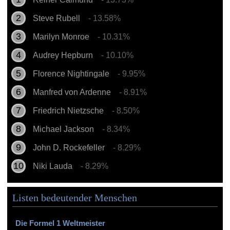
Steve Rubell
- 13.58%
Marilyn Monroe
- 10.31%
Audrey Hepburn
- 10.10%
Florence Nightingale
- 9.95%
Manfred von Ardenne
- 8.91%
Friedrich Nietzsche
- 8.50%
Michael Jackson
- 8.34%
John D. Rockefeller
- 8.29%
Niki Lauda
- 8.29%
Listen bedeutender Menschen
Die Formel 1 Weltmeister