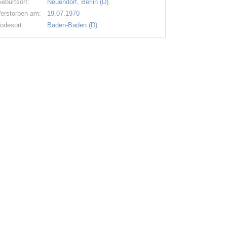
eburtsort:
Neuendorf, Berlin (D).
erstorben am:
19.07.1970
odesort:
Baden-Baden (D).