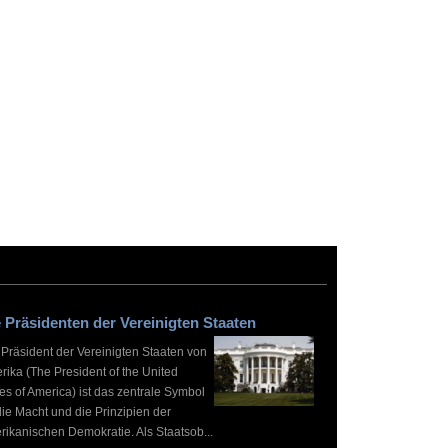
 Präsidenten der Vereinigten Staaten
 Präsident der Vereinigten Staaten von
rika (The President of the United
es of America) ist das zentrale Symbol
die Macht und die Prinzipien der
rikanischen Demokratie. Als Staatsob...