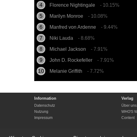
Florence Nightingale
- 10.15%
Marilyn Monroe
- 10.08%
Manfred von Ardenne
- 9.44%
Niki Lauda
- 8.68%
Michael Jackson
- 7.91%
John D. Rockefeller
- 7.91%
Melanie Griffith
- 7.72%
Information
Verlag
Datenschutz
Über uns
Nutzung
WHO'S 
Impressum
Content