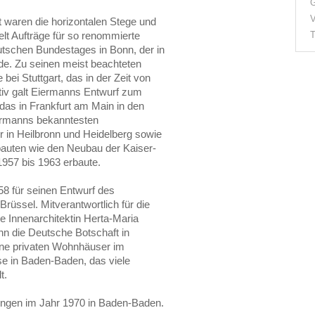
G
V
 waren die horizontalen Stege und
elt Aufträge für so renommierte
T
tschen Bundestages in Bonn, der in
rde. Zu seinen meist beachteten
i Stuttgart, das in der Zeit von
tiv galt Eiermanns Entwurf zum
das in Frankfurt am Main in den
iermanns bekanntesten
in Heilbronn und Heidelberg sowie
lbauten wie den Neubau der Kaiser-
1957 bis 1963 erbaute.
58 für seinen Entwurf des
Brüssel. Mitverantwortlich für die
e Innenarchitektin Herta-Maria
n die Deutsche Botschaft in
ne privaten Wohnhäuser im
se in Baden-Baden, das viele
t.
ungen im Jahr 1970 in Baden-Baden.