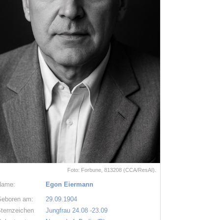
Foto: Forbune, 813208 (CCA/ResAI).
Name:
Egon Eiermann
eboren am:
29.09.1904
ternzeichen
Jungfrau 24.08 -23.09