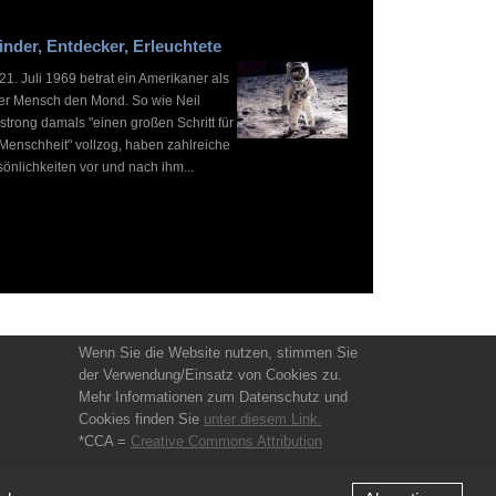
inder, Entdecker, Erleuchtete
1. Juli 1969 betrat ein Amerikaner als
ter Mensch den Mond. So wie Neil
strong damals "einen großen Schritt für
 Menschheit" vollzog, haben zahlreiche
önlichkeiten vor und nach ihm...
Wenn Sie die Website nutzen, stimmen Sie
der Verwendung/Einsatz von Cookies zu.
Mehr Informationen zum Datenschutz und
Cookies finden Sie
unter diesem Link.
*CCA =
Creative Commons Attribution