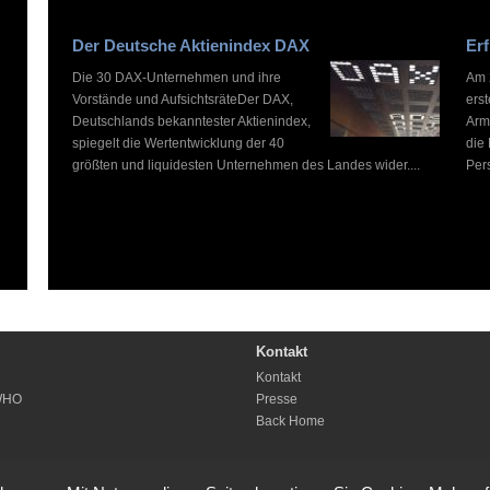
Der Deutsche Aktienindex DAX
Erf
Die 30 DAX-Unternehmen und ihre
Am 2
Vorstände und AufsichtsräteDer DAX,
ers
Deutschlands bekanntester Aktienindex,
Arm
spiegelt die Wertentwicklung der 40
die
größten und liquidesten Unternehmen des Landes wider....
Pers
Kontakt
Kontakt
WHO
Presse
Back Home
Copyright © 1999-2026 by WHO'S WHO, Alle Rechte vorbehalten