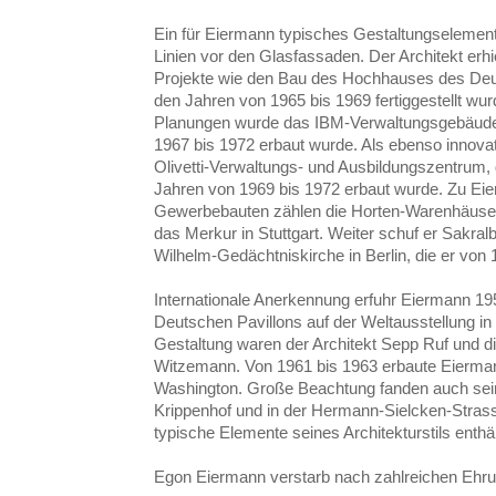
Ein für Eiermann typisches Gestaltungselement
Linien vor den Glasfassaden. Der Architekt erhi
Projekte wie den Bau des Hochhauses des Deu
den Jahren von 1965 bis 1969 fertiggestellt wu
Planungen wurde das IBM-Verwaltungsgebäude be
1967 bis 1972 erbaut wurde. Als ebenso innova
Olivetti-Verwaltungs- und Ausbildungszentrum, 
Jahren von 1969 bis 1972 erbaut wurde. Zu E
Gewerbebauten zählen die Horten-Warenhäuser 
das Merkur in Stuttgart. Weiter schuf er Sakra
Wilhelm-Gedächtniskirche in Berlin, die er von 
Internationale Anerkennung erfuhr Eiermann 19
Deutschen Pavillons auf der Weltausstellung in 
Gestaltung waren der Architekt Sepp Ruf und di
Witzemann. Von 1961 bis 1963 erbaute Eierman
Washington. Große Beachtung fanden auch sei
Krippenhof und in der Hermann-Sielcken-Stras
typische Elemente seines Architekturstils enthäl
Egon Eiermann verstarb nach zahlreichen Ehr