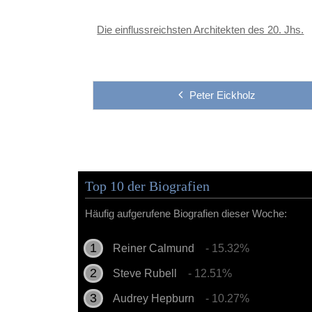
Die einflussreichsten Architekten des 20. Jhs.
Peter Eickholz
Top 10 der Biografien
Häufig aufgerufene Biografien dieser Woche:
Reiner Calmund
- 15.32%
Steve Rubell
- 12.51%
Audrey Hepburn
- 10.27%