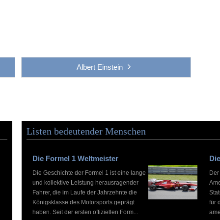
Albert Einstein
Listen bedeutender Menschen
Die Formel 1 Weltmeister
Die
Die Geschichte der Formel 1 ist eine lange
Der
und kollektive Leistung herausragender
Ame
Fahrer, die im Laufe der Jahrzehnte die
Stat
Königsklasse des Motorsports geprägt
für 
haben. Seit der ersten offiziellen Form...
ame