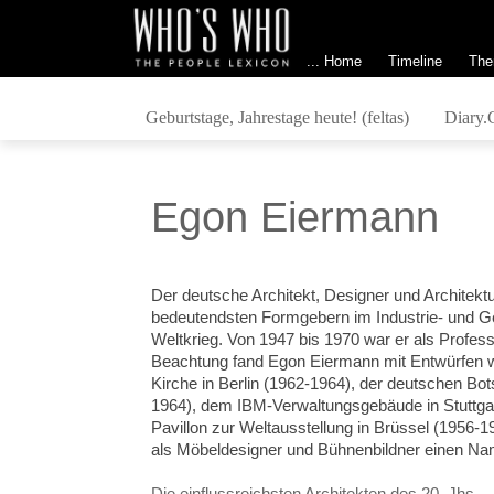
... Home
Timeline
The
Geburtstage, Jahrestage heute! (feltas)
Diary.
Egon Eiermann
Der deutsche Architekt, Designer und Architektu
bedeutendsten Formgebern im Industrie- und 
Weltkrieg. Von 1947 bis 1970 war er als Professo
Beachtung fand Egon Eiermann mit Entwürfen w
Kirche in Berlin (1962-1964), der deutschen Bo
1964), dem IBM-Verwaltungsgebäude in Stuttg
Pavillon zur Weltausstellung in Brüssel (1956-
als Möbeldesigner und Bühnenbildner einen Na
Die einflussreichsten Architekten des 20. Jhs.