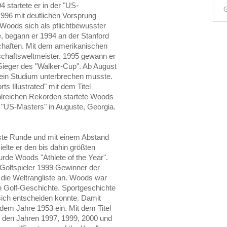
 startete er in der "US-
G
1996 mit deutlichen Vorsprung
 Woods sich als pflichtbewusster
, begann er 1994 an der Stanford
chaften. Mit dem amerikanischen
haftsweltmeister. 1995 gewann er
Sieger des "Walker-Cup". Ab August
 sein Studium unterbrechen musste.
 Illustrated" mit dem Titel
hlreichen Rekorden startete Woods
e "US-Masters" in Auguste, Georgia.
beste Runde und mit einem Abstand
ielte er den bis dahin größten
rde Woods "Athlete of the Year".
Golfspieler 1999 Gewinner der
die Weltrangliste an. Woods war
en Golf-Geschichte. Sportgeschichte
 sich entscheiden konnte. Damit
dem Jahre 1953 ein. Mit dem Titel
n den Jahren 1997, 1999, 2000 und