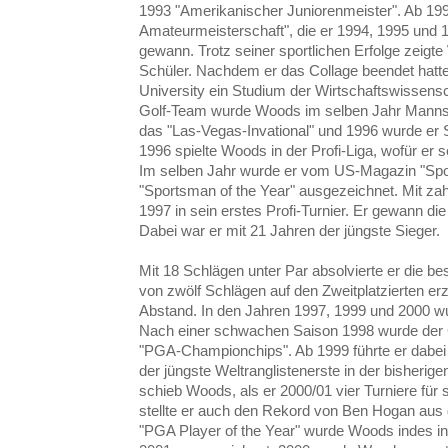
1993 "Amerikanischer Juniorenmeister". Ab 1994
Amateurmeisterschaft", die er 1994, 1995 und 
gewann. Trotz seiner sportlichen Erfolge zeigte
Schüler. Nachdem er das Collage beendet hatte
University ein Studium der Wirtschaftswissens
Golf-Team wurde Woods im selben Jahr Mannsc
das "Las-Vegas-Invational" und 1996 wurde er 
1996 spielte Woods in der Profi-Liga, wofür er
Im selben Jahr wurde er vom US-Magazin "Sports
"Sportsman of the Year" ausgezeichnet. Mit za
1997 in sein erstes Profi-Turnier. Er gewann di
Dabei war er mit 21 Jahren der jüngste Sieger.
Mit 18 Schlägen unter Par absolvierte er die 
von zwölf Schlägen auf den Zweitplatzierten erz
Abstand. In den Jahren 1997, 1999 und 2000 wu
Nach einer schwachen Saison 1998 wurde der 
"PGA-Championchips". Ab 1999 führte er dabei 
der jüngste Weltranglistenerste in der bisherig
schieb Woods, als er 2000/01 vier Turniere für
stellte er auch den Rekord von Ben Hogan aus 
"PGA Player of the Year" wurde Woods indes i