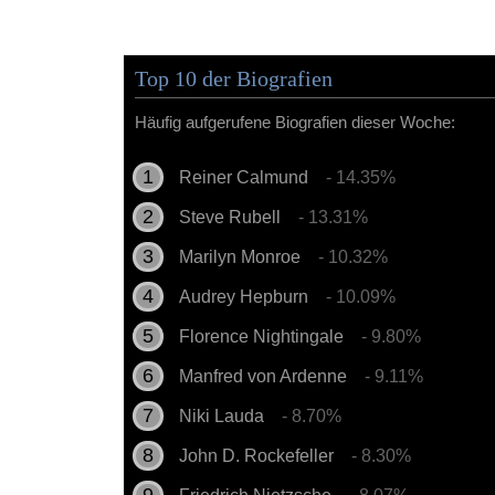
Top 10 der Biografien
Häufig aufgerufene Biografien dieser Woche:
Reiner Calmund
- 14.35%
Steve Rubell
- 13.31%
Marilyn Monroe
- 10.32%
Audrey Hepburn
- 10.09%
Florence Nightingale
- 9.80%
Manfred von Ardenne
- 9.11%
Niki Lauda
- 8.70%
John D. Rockefeller
- 8.30%