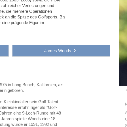
 zahlreicher Verletzungen und
e, die mehrere Operationen
k an die Spitze des Golfsports. Bis
or eine prägende Figur im
James Woods
5 in Long Beach, Kalifornien, als
erin geboren.
m Kleinkindalter sein Golf-Talent
nteresse erfuhr Tiger als "Golf-
 Jahren eine 9-Loch-Runde mit 48
A
3 Jahren spielte Woods eine 18-
G
istung wurde er 1991, 1992 und
S