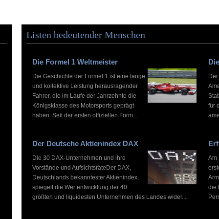
Listen bedeutender Menschen
Die Formel 1 Weltmeister
Die
Die Geschichte der Formel 1 ist eine lange
Der
und kollektive Leistung herausragender
Ame
Fahrer, die im Laufe der Jahrzehnte die
Stat
Königsklasse des Motorsports geprägt
für 
haben. Seit der ersten offiziellen Form...
ame
Der Deutsche Aktienindex DAX
Erf
Die 30 DAX-Unternehmen und ihre
Am 2
Vorstände und AufsichtsräteDer DAX,
ers
Deutschlands bekanntester Aktienindex,
Arm
spiegelt die Wertentwicklung der 40
die
größten und liquidesten Unternehmen des Landes wider....
Pers