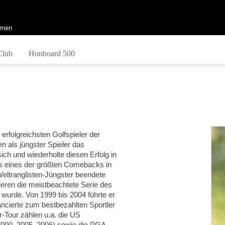
men
Club
Honboard 500
 erfolgreichsten Golfspieler der
n als jüngster Spieler das
ich und wiederholte diesen Erfolg in
ls eines der größten Comebacks in
Weltranglisten-Jüngster beendete
ieren die meistbeachtete Serie des
t wurde. Von 1999 bis 2004 führte er
ancierte zum bestbezahlten Sportler
r-Tour zählen u.a. die US
000, 2005, 2006) sowie die PGA