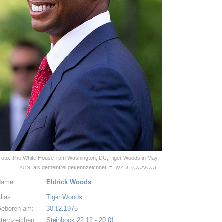
Foto: The White House from Washington, DC, Tiger Woods in May
2019, als gemeinfrei gekennzeichnet. # BVZ 3. (CCA/CC).
Name:
Eldrick Woods
lias:
Tiger Woods
eboren am:
30.12.1975
ternzeichen
Steinbock 22.12 - 20.01