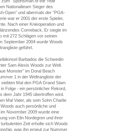
 zum "Sportsman of the Year"
hen Nationalteam Sieger des
ish-Open" und abermals der "PGA-
e war er 2001 der erste Spieler,
nnte. Nach einer Knieoperation und
glänzendes Comeback. Er siegte im
o mit 272 Schlägen vor seinen
. Im September 2004 wurde Woods
trangliste geführt.
ribikinsel Barbados die Schwedin
hter Sam Alexis Woods zur Welt.
aue Monster" im Doral Beach
ummer 1 in der Weltrangliste der
m siebten Mal den PGA Grand Slam
in Folge - ein persönlicher Rekord,
s dem Jahr 1945 übertroffen wird.
n Mal Vater, als sein Sohn Charlie
 Woods auch persönliche und
l im November 2009 wurde eine
nnung von Elin Nordegren und ihrer
 turbulenten Zeit erholte sich Woods
onship, was ihn erneut zur Nummer