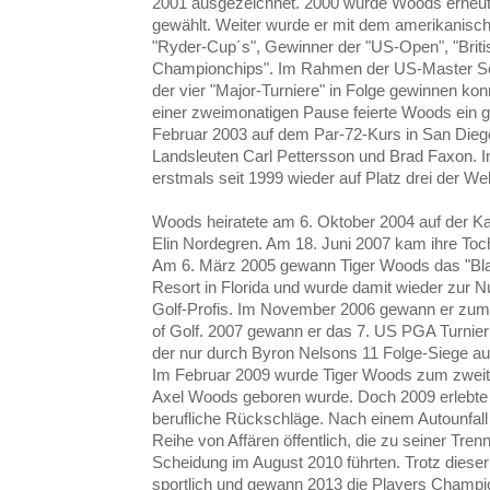
2001 ausgezeichnet. 2000 wurde Woods erneut
gewählt. Weiter wurde er mit dem amerikanisc
"Ryder-Cup´s", Gewinner der "US-Open", "Brit
Championchips". Im Rahmen der US-Master Seri
der vier "Major-Turniere" in Folge gewinnen ko
einer zweimonatigen Pause feierte Woods ein 
Februar 2003 auf dem Par-72-Kurs in San Dieg
Landsleuten Carl Pettersson und Brad Faxon
erstmals seit 1999 wieder auf Platz drei der Wel
Woods heiratete am 6. Oktober 2004 auf der Ka
Elin Nordegren. Am 18. Juni 2007 kam ihre Toc
Am 6. März 2005 gewann Tiger Woods das "Bl
Resort in Florida und wurde damit wieder zur N
Golf-Profis. Im November 2006 gewann er zu
of Golf. 2007 gewann er das 7. US PGA Turnier 
der nur durch Byron Nelsons 11 Folge-Siege au
Im Februar 2009 wurde Tiger Woods zum zweite
Axel Woods geboren wurde. Doch 2009 erlebte
berufliche Rückschläge. Nach einem Autounfal
Reihe von Affären öffentlich, die zu seiner Tre
Scheidung im August 2010 führten. Trotz dieser
sportlich und gewann 2013 die Players Champi