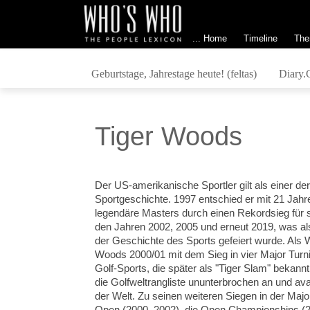
... Home
Timeline
The
Geburtstage, Jahrestage heute! (feltas)
Diary.
Tiger Woods
Der US-amerikanische Sportler gilt als einer der
Sportgeschichte. 1997 entschied er mit 21 Jahre
legendäre Masters durch einen Rekordsieg für s
den Jahren 2002, 2005 und erneut 2019, was a
der Geschichte des Sports gefeiert wurde. Als 
Woods 2000/01 mit dem Sieg in vier Major Turn
Golf-Sports, die später als "Tiger Slam" bekann
die Golfweltrangliste ununterbrochen an und av
der Welt. Zu seinen weiteren Siegen in der Majo
Open (2000, 2002), die Open Championships (2