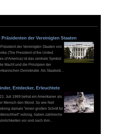
 Präsidenten der Vereinigten Staaten
 Präsident der Vereinigten Staaten von
rika (The President of the United
es of America) ist das zentrale Symbol
die Macht und die Prinzipien der
rikanischen Demokratie. Als Staatsob...
inder, Entdecker, Erleuchtete
1. Juli 1969 betrat ein Amerikaner als
ter Mensch den Mond. So wie Neil
strong damals "einen großen Schritt für
 Menschheit" vollzog, haben zahlreiche
önlichkeiten vor und nach ihm...