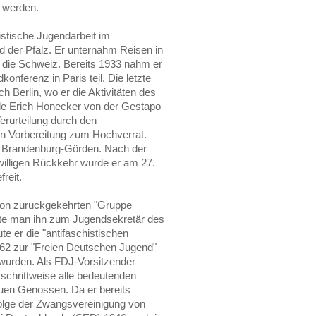
u werden.
istische Jugendarbeit im
 der Pfalz. Er unternahm Reisen in
 die Schweiz. Bereits 1933 nahm er
konferenz in Paris teil. Die letzte
ach Berlin, wo er die Aktivitäten des
e Erich Honecker von der Gestapo
Verurteilung durch den
n Vorbereitung zum Hochverrat.
in Brandenburg-Görden. Nach der
iwilligen Rückkehr wurde er am 27.
reit.
ion zurückgekehrten "Gruppe
nte man ihn zum Jugendsekretär des
te er die "antifaschistischen
62 zur "Freien Deutschen Jugend"
wurden. Als FDJ-Vorsitzender
 schrittweise alle bedeutenden
euen Genossen. Da er bereits
folge der Zwangsvereinigung von