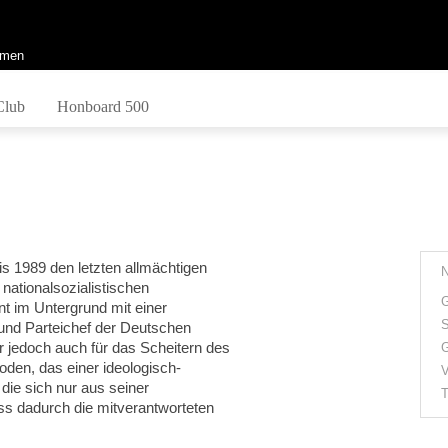
men
Club
Honboard 500
is 1989 den letzten allmächtigen
nationalsozialistischen
G
t im Untergrund mit einer
S
- und Parteichef der Deutschen
 jedoch auch für das Scheitern des
G
oden, das einer ideologisch-
V
die sich nur aus seiner
T
ass dadurch die mitverantworteten