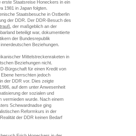
erste Staatsreise Honeckers in ein
a 1981 in Japan folgten.
ienische Staatsbesuche in Ostberlin
nnung der DDR. Der DDR-Besuch des
trauß
, der maßgeblich an der
barland beteiligt war, dokumentierte
itikern der Bundesrepublik
r innerdeutschen Beziehungen.
rikanischer Mittelstreckenraketen in
utschen Beziehungen nicht.
D-Bürgschaft für einen Kredit von
r Ebene herrschten jedoch
in der DDR vor. Dies zeigte
 1986, auf dem unter Anwesenheit
atisierung der sozialen und
m vermieden wurde. Nach einem
sters Schewardnadse ging
listischen Reformkurs in der
Realität der DDR keinen Bedarf
sbesuch Erich Honeckers in der