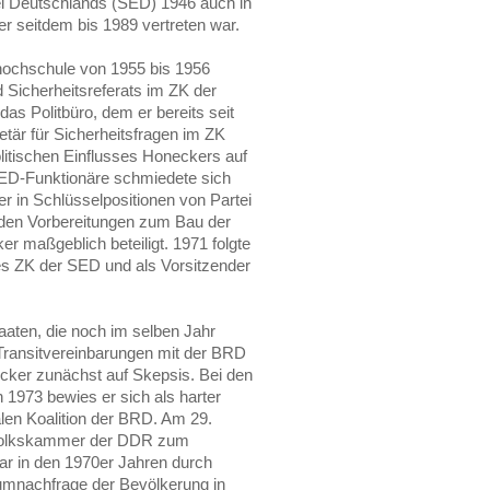
ei Deutschlands (SED) 1946 auch in
er seitdem bis 1989 vertreten war.
hochschule von 1955 bis 1956
 Sicherheitsreferats im ZK der
das Politbüro, dem er bereits seit
tär für Sicherheitsfragen im ZK
olitischen Einflusses Honeckers auf
 SED-Funktionäre schmiedete sich
r in Schlüsselpositionen von Partei
 den Vorbereitungen zum Bau der
r maßgeblich beteiligt. 1971 folgte
es ZK der SED und als Vorsitzender
aten, die noch im selben Jahr
ransitvereinbarungen mit der BRD
ecker zunächst auf Skepsis. Bei den
1973 bewies er sich als harter
len Koalition der BRD. Am 29.
 Volkskammer der DDR zum
war in den 1970er Jahren durch
sumnachfrage der Bevölkerung in