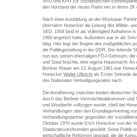
SPD und KPD zur Sozialistischen Einheitspart
den Vorstand der neuen Partei ein, in deren ZK 
Nach einer Ausbildung an der Moskauer Partei
übernahm Honecker die Leitung des Militär- und
SED. 1958 fand er als Vollmitglied Aufnahme in 
1950 angehört hatte. Außerdem war er als Sekre
tätig. Hier liegt der Beginn des maßgeblichen p
die Politikgestaltung in der DDR. Der leitende
nun aus seinen ehemaligen FDJ-Getreuen, die e
und Staat brachte, eine eigene Hausmacht. An
Berliner Mauer am 13. August 1961 war Honecke
Honecker
Walter Ulbricht
als Erster Sekretär d
des Nationalen Verteidigungsrates nach.
Die Annäherung zwischen beiden deutschen Sta
durch das Berliner Viermächteabkommen und T
und Westberlin vollzogen wurde, stieß bei Hon
Verhandlungen über den Grundlagenvertrag von 
Verhandlungspartner gegenüber der soziallibera
Oktober 1976 wurde Erich Honecker von der
Staatsratsvorsitzenden gewählt. Seine Politik 
wirtschaftliche Reformen geprägt, die die Kon