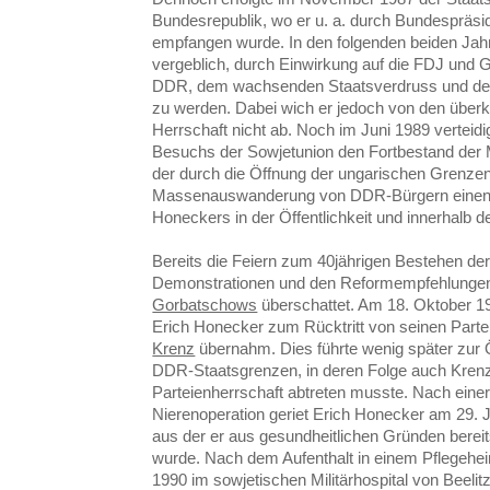
Bundesrepublik, wo er u. a. durch Bundespräsi
empfangen wurde. In den folgenden beiden Ja
vergeblich, durch Einwirkung auf die FDJ und 
DDR, dem wachsenden Staatsverdruss und de
zu werden. Dabei wich er jedoch von den übe
Herrschaft nicht ab. Noch im Juni 1989 verteid
Besuchs der Sowjetunion den Fortbestand der 
der durch die Öffnung der ungarischen Grenze
Massenauswanderung von DDR-Bürgern einen 
Honeckers in der Öffentlichkeit und innerhalb 
Bereits die Feiern zum 40jährigen Bestehen d
Demonstrationen und den Reformempfehlung
Gorbatschows
überschattet. Am 18. Oktober 1
Erich Honecker zum Rücktritt von seinen Partei
Krenz
übernahm. Dies führte wenig später zur 
DDR-Staatsgrenzen, in deren Folge auch Kren
Parteienherrschaft abtreten musste. Nach einer
Nierenoperation geriet Erich Honecker am 29. 
aus der er aus gesundheitlichen Gründen berei
wurde. Nach dem Aufenthalt in einem Pflegehei
1990 im sowjetischen Militärhospital von Beel