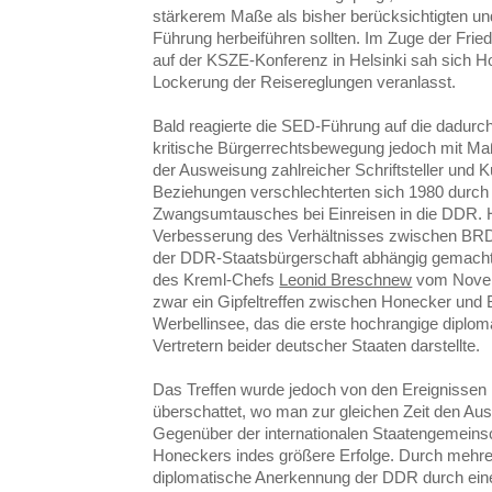
stärkerem Maße als bisher berücksichtigten u
Führung herbeiführen sollten. Im Zuge der Fri
auf der KSZE-Konferenz in Helsinki sah sich H
Lockerung der Reisereglungen veranlasst.
Bald reagierte die SED-Führung auf die dadurc
kritische Bürgerrechtsbewegung jedoch mit Ma
der Ausweisung zahlreicher Schriftsteller und 
Beziehungen verschlechterten sich 1980 durch 
Zwangsumtausches bei Einreisen in die DDR. H
Verbesserung des Verhältnisses zwischen BR
der DDR-Staatsbürgerschaft abhängig gemac
des Kreml-Chefs
Leonid Breschnew
vom Novem
zwar ein Gipfeltreffen zwischen Honecker und
Werbellinsee, das die erste hochrangige dipl
Vertretern beider deutscher Staaten darstellte.
Das Treffen wurde jedoch von den Ereignissen
überschattet, wo man zur gleichen Zeit den A
Gegenüber der internationalen Staatengemeinsch
Honeckers indes größere Erfolge. Durch mehrer
diplomatische Anerkennung der DDR durch ein