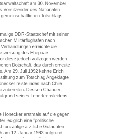
atsanwaltschaft am 30. November
s Vorsitzender des Nationalen
 gemeinschaftlichen Totschlags
emalige DDR-Staatschef mit seiner
ischen Militärflughafen nach
Verhandlungen erreichte die
usweisung des Ehepaars
or diese jedoch vollzogen werden
ischen Botschaft, das durch erneute
. Am 29. Juli 1992 kehrte Erich
stiftung zum Totschlag Angeklagte
necker reiste indes nach Chile
 vorzubereiten. Dessen Chancen,
ufgrund seines Leberkrebsleidens
e Honecker erstmals auf die gegen
r lediglich eine "politische
h unzählige ärztliche Gutachten
ch am 12. Januar 1993 aufgrund