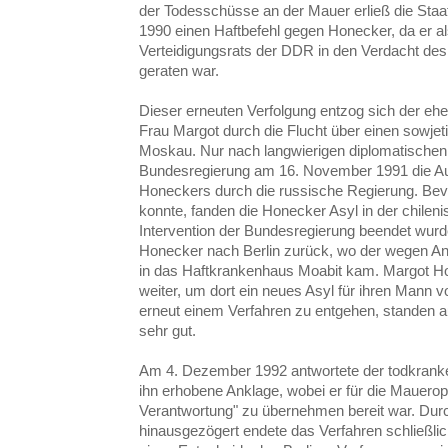
der Todesschüsse an der Mauer erließ die Sta
1990 einen Haftbefehl gegen Honecker, da er al
Verteidigungsrats der DDR in den Verdacht des
geraten war.
Dieser erneuten Verfolgung entzog sich der eh
Frau Margot durch die Flucht über einen sowjet
Moskau. Nur nach langwierigen diplomatischen 
Bundesregierung am 16. November 1991 die A
Honeckers durch die russische Regierung. Bev
konnte, fanden die Honecker Asyl in der chilen
Intervention der Bundesregierung beendet wurde
Honecker nach Berlin zurück, wo der wegen An
in das Haftkrankenhaus Moabit kam. Margot Ho
weiter, um dort ein neues Asyl für ihren Mann
erneut einem Verfahren zu entgehen, standen a
sehr gut.
Am 4. Dezember 1992 antwortete der todkrank
ihn erhobene Anklage, wobei er für die Maueropfe
Verantwortung" zu übernehmen bereit war. Durc
hinausgezögert endete das Verfahren schließli