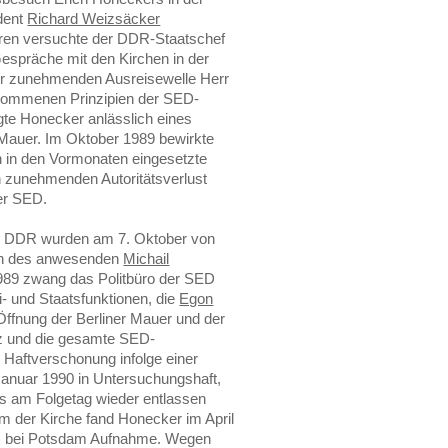
dent
Richard Weizsäcker
hren versuchte der DDR-Staatschef
Gespräche mit den Kirchen in der
r zunehmenden Ausreisewelle Herr
rkommenen Prinzipien der SED-
igte Honecker anlässlich eines
Mauer. Im Oktober 1989 bewirkte
n in den Vormonaten eingesetzte
zunehmenden Autoritätsverlust
der SED.
er DDR wurden am 7. Oktober von
en des anwesenden
Michail
989 zwang das Politbüro der SED
- und Staatsfunktionen, die
Egon
Öffnung der Berliner Mauer und der
z und die gesamte SED-
 Haftverschonung infolge einer
Januar 1990 in Untersuchungshaft,
ts am Folgetag wieder entlassen
m der Kirche fand Honecker im April
itz bei Potsdam Aufnahme. Wegen