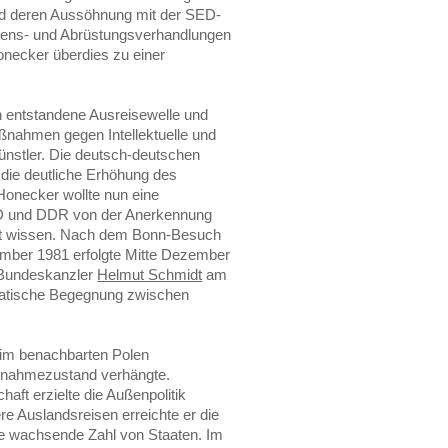
nd deren Aussöhnung mit der SED-
edens- und Abrüstungsverhandlungen
onecker überdies zu einer
h entstandene Ausreisewelle und
ßnahmen gegen Intellektuelle und
Künstler. Die deutsch-deutschen
die deutliche Erhöhung des
onecker wollte nun eine
D und DDR von der Anerkennung
ht wissen. Nach dem Bonn-Besuch
ber 1981 erfolgte Mitte Dezember
 Bundeskanzler
Helmut Schmidt
am
omatische Begegnung zwischen
 im benachbarten Polen
usnahmezustand verhängte.
aft erzielte die Außenpolitik
e Auslandsreisen erreichte er die
e wachsende Zahl von Staaten. Im