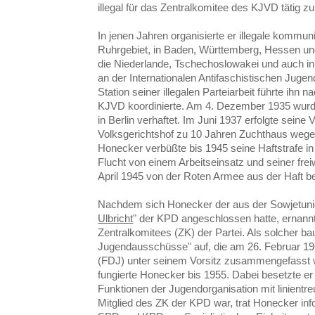
illegal für das Zentralkomitee des KJVD tätig z
In jenen Jahren organisierte er illegale kommun
Ruhrgebiet, in Baden, Württemberg, Hessen und
die Niederlande, Tschechoslowakei und auch in
an der Internationalen Antifaschistischen Jugend
Station seiner illegalen Parteiarbeit führte ihn n
KJVD koordinierte. Am 4. Dezember 1935 wurd
in Berlin verhaftet. Im Juni 1937 erfolgte seine 
Volksgerichtshof zu 10 Jahren Zuchthaus wege
Honecker verbüßte bis 1945 seine Haftstrafe 
Flucht von einem Arbeitseinsatz und seiner fre
April 1945 von der Roten Armee aus der Haft bef
Nachdem sich Honecker der aus der Sowjetun
Ulbricht
" der KPD angeschlossen hatte, ernan
Zentralkomitees (ZK) der Partei. Als solcher bau
Jugendausschüsse" auf, die am 26. Februar 19
(FDJ) unter seinem Vorsitz zusammengefasst 
fungierte Honecker bis 1955. Dabei besetzte er
Funktionen der Jugendorganisation mit linientr
Mitglied des ZK der KPD war, trat Honecker in