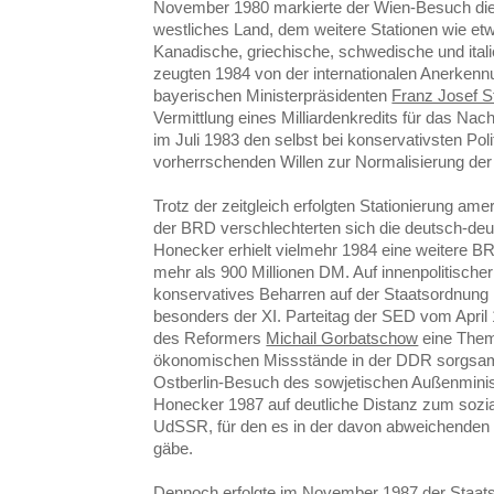
November 1980 markierte der Wien-Besuch die 
westliches Land, dem weitere Stationen wie etw
Kanadische, griechische, schwedische und ital
zeugten 1984 von der internationalen Anerke
bayerischen Ministerpräsidenten
Franz Josef S
Vermittlung eines Milliardenkredits für das Nach
im Juli 1983 den selbst bei konservativsten Pol
vorherrschenden Willen zur Normalisierung de
Trotz der zeitgleich erfolgten Stationierung ame
der BRD verschlechterten sich die deutsch-de
Honecker erhielt vielmehr 1984 eine weitere BR
mehr als 900 Millionen DM. Auf innenpolitische
konservatives Beharren auf der Staatsordnung 
besonders der XI. Parteitag der SED vom April
des Reformers
Michail Gorbatschow
eine Them
ökonomischen Missstände in der DDR sorgsa
Ostberlin-Besuch des sowjetischen Außenmini
Honecker 1987 auf deutliche Distanz zum sozia
UdSSR, für den es in der davon abweichenden 
gäbe.
Dennoch erfolgte im November 1987 der Staat