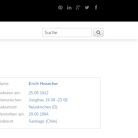
Name:
Erich Honecker
eboren am:
25.08.1912
ternzeichen
Jungfrau 24.08 -23.09
eburtsort:
Neunkirchen (D).
erstorben am:
29.05.1994
odesort:
Santiago (Chile)