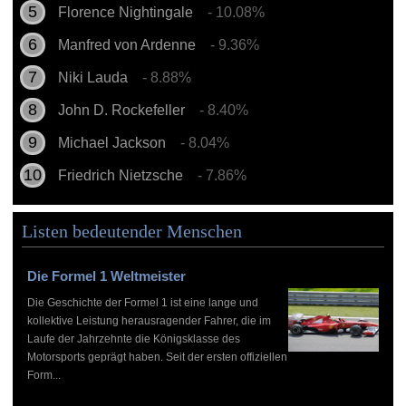
Florence Nightingale
- 10.08%
Manfred von Ardenne
- 9.36%
Niki Lauda
- 8.88%
John D. Rockefeller
- 8.40%
Michael Jackson
- 8.04%
Friedrich Nietzsche
- 7.86%
Listen bedeutender Menschen
Die Formel 1 Weltmeister
Die Geschichte der Formel 1 ist eine lange und
kollektive Leistung herausragender Fahrer, die im
Laufe der Jahrzehnte die Königsklasse des
Motorsports geprägt haben. Seit der ersten offiziellen
Form...