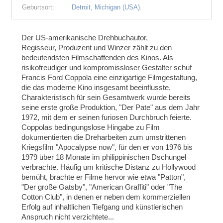
Geburtsort:
Detroit, Michigan (USA).
Der US-amerikanische Drehbuchautor,
Regisseur, Produzent und Winzer zählt zu den
bedeutendsten Filmschaffenden des Kinos. Als
risikofreudiger und kompromissloser Gestalter schuf
Francis Ford Coppola eine einzigartige Filmgestaltung,
die das moderne Kino insgesamt beeinflusste.
Charakteristisch für sein Gesamtwerk wurde bereits
seine erste große Produktion, "Der Pate" aus dem Jahr
1972, mit dem er seinen furiosen Durchbruch feierte.
Coppolas bedingungslose Hingabe zu Film
dokumentierten die Dreharbeiten zum umstrittenen
Kriegsfilm "Apocalypse now", für den er von 1976 bis
1979 über 18 Monate im philippinischen Dschungel
verbrachte. Häufig um kritische Distanz zu Hollywood
bemüht, brachte er Filme hervor wie etwa "Patton",
"Der große Gatsby", "American Graffiti" oder "The
Cotton Club", in denen er neben dem kommerziellen
Erfolg auf inhaltlichen Tiefgang und künstlerischen
Anspruch nicht verzichtete...