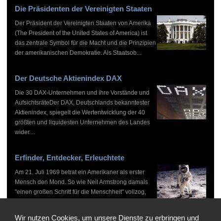
Die Präsidenten der Vereinigten Staaten
Der Präsident der Vereinigten Staaten von Amerika
(The President of the United States of America) ist
das zentrale Symbol für die Macht und die Prinzipien
der amerikanischen Demokratie. Als Staatsob...
Der Deutsche Aktienindex DAX
Die 30 DAX-Unternehmen und ihre Vorstände und
AufsichtsräteDer DAX, Deutschlands bekanntester
Aktienindex, spiegelt die Wertentwicklung der 40
größten und liquidesten Unternehmen des Landes
wider....
Erfinder, Entdecker, Erleuchtete
Am 21. Juli 1969 betrat ein Amerikaner als erster
Mensch den Mond. So wie Neil Armstrong damals
"einen großen Schritt für die Menschheit" vollzog,
haben zahlreiche Persönlichkeiten vor und nach
ihm...
Wir nutzen Cookies, um unsere Dienste zu erbringen und