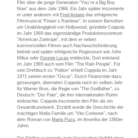
Film über die junge Generation "You`re a Big Boy
Now" aus dem Jahr 1966. Ein Jahr später inszenierte
er unter anderem mit
Fred Astaire
das erfolgreiche
Filmmusical "Finian`s Rainbow". In seinem Bemühen
um Unabhängigkeit von Hollywood, gründete Coppola
im Jahr 1969 das eigenständige Produktionszentrum
"American Zoetrope", mit dem er neben
kommerziellen Filmen auch Nachwuchsförderung
betrieb und später erfolgreiche Regisseure wie John
Milius oder
George Lucas
entdeckte. Dort entstand
im Jahr 1969 auch sein Film "The Rain People". Für
sein Drehbuch zu "Patton" erhielt Coppola im Jahr
1971 seinen ersten "Oscar". Durch Finanznöte dazu
gezwungen, übernahm Coppola noch im selben Jahr
für Warner Bros. die Regie von "The Godfather", zu
Deutsch: "Der Pate", die ihm internationalen Ruhm
einbrachte. Coppola inszenierte den Film als ein
Gesamtkunstwerk. Erzählt wurde die Geschichte der
mächtigen Mafia Familie um "Vito Corleone", nach
dem Roman von
Mario Puzo
, im Amerika der 1950er
Jahre.
Der Steifen avancierte zum klassischen Vorbild eines