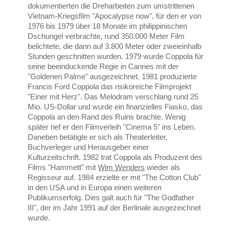
dokumentierten die Dreharbeiten zum umstrittenen
Vietnam-Kriegsfilm "Apocalypse now", für den er von
1976 bis 1979 über 18 Monate im philippinischen
Dschungel verbrachte, rund 350.000 Meter Film
belichtete, die dann auf 3.800 Meter oder zweieinhalb
Stunden geschnitten wurden. 1979 wurde Coppola für
seine beeinduckende Regie in Cannes mit der
"Goldenen Palme" ausgezeichnet. 1981 produzierte
Francis Ford Coppola das risikoreiche Filmprojekt
"Einer mit Herz". Das Melodram verschlang rund 25
Mio. US-Dollar und wurde ein finanzielles Fiasko, das
Coppola an den Rand des Ruins brachte. Wenig
später rief er den Filmverleih "Cinema 5" ins Leben.
Daneben betätigte er sich als Theaterleiter,
Buchverleger und Herausgeber einer
Kulturzeitschrift. 1982 trat Coppola als Produzent des
Films "Hammett" mit
Wim Wenders
wieder als
Regisseur auf. 1984 erzielte er mit "The Cotton Club"
in den USA und in Europa einen weiteren
Publikumserfolg. Dies galt auch für "The Godfather
III", der im Jahr 1991 auf der Berlinale ausgezeichnet
wurde.