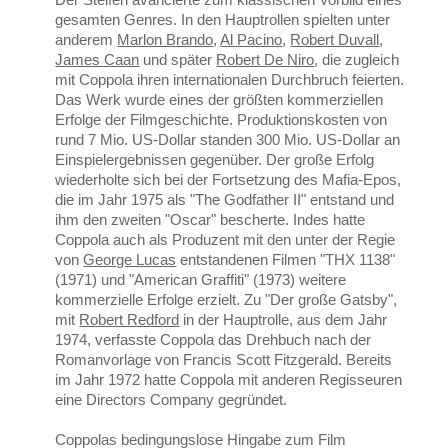
gesamten Genres. In den Hauptrollen spielten unter
anderem
Marlon Brando
,
Al Pacino
,
Robert Duvall
,
James Caan
und später
Robert De Niro
, die zugleich
mit Coppola ihren internationalen Durchbruch feierten.
Das Werk wurde eines der größten kommerziellen
Erfolge der Filmgeschichte. Produktionskosten von
rund 7 Mio. US-Dollar standen 300 Mio. US-Dollar an
Einspielergebnissen gegenüber. Der große Erfolg
wiederholte sich bei der Fortsetzung des Mafia-Epos,
die im Jahr 1975 als "The Godfather II" entstand und
ihm den zweiten "Oscar" bescherte. Indes hatte
Coppola auch als Produzent mit den unter der Regie
von
George Lucas
entstandenen Filmen "THX 1138"
(1971) und "American Graffiti" (1973) weitere
kommerzielle Erfolge erzielt. Zu "Der große Gatsby",
mit
Robert Redford
in der Hauptrolle, aus dem Jahr
1974, verfasste Coppola das Drehbuch nach der
Romanvorlage von Francis Scott Fitzgerald. Bereits
im Jahr 1972 hatte Coppola mit anderen Regisseuren
eine Directors Company gegründet.
Coppolas bedingungslose Hingabe zum Film