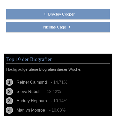
Bradley Cooper
Nicolas Cage
Top 10 der Biografien
Häufig aufgerufene Biografien dieser Woche:
Reiner Calmund
- 14.71%
Steve Rubell
- 12.42%
Audrey Hepburn
- 10.14%
Marilyn Monroe
- 10.08%