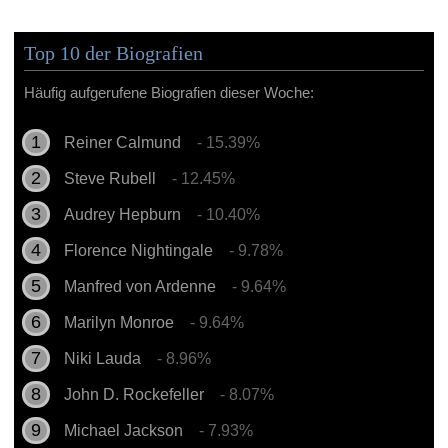
Top 10 der Biografien
Häufig aufgerufene Biografien dieser Woche:
Reiner Calmund
- 15.39%
Steve Rubell
- 12.45%
Audrey Hepburn
- 10.40%
Florence Nightingale
- 9.78%
Manfred von Ardenne
- 9.64%
Marilyn Monroe
- 9.64%
Niki Lauda
- 8.96%
John D. Rockefeller
- 8.07%
Michael Jackson
- 7.93%