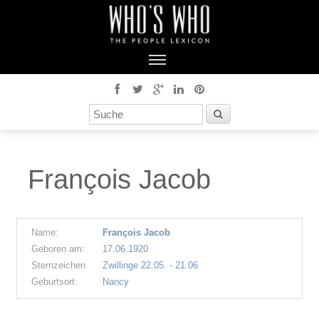
François Jacob
Name:
François Jacob
Geboren am:
17.06.1920
Sternzeichen
Zwillinge 22.05. - 21.06
Geburtsort:
Nancy