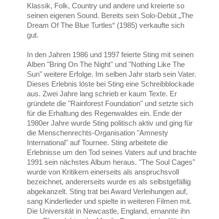
Klassik, Folk, Country und andere und kreierte so
seinen eigenen Sound. Bereits sein Solo-Debüt „The
Dream Of The Blue Turtles“ (1985) verkaufte sich
gut.
In den Jahren 1986 und 1997 feierte Sting mit seinen
Alben "Bring On The Night" und "Nothing Like The
Sun" weitere Erfolge. Im selben Jahr starb sein Vater.
Dieses Erlebnis löste bei Sting eine Schreibblockade
aus. Zwei Jahre lang schrieb er kaum Texte. Er
gründete die "Rainforest Foundation" und setzte sich
für die Erhaltung des Regenwaldes ein. Ende der
1980er Jahre wurde Sting politisch aktiv und ging für
die Menschenrechts-Organisation "Amnesty
International" auf Tournee. Sting arbeitete die
Erlebnisse um den Tod seines Vaters auf und brachte
1991 sein nächstes Album heraus. "The Soul Cages"
wurde von Kritikern einerseits als anspruchsvoll
bezeichnet, andererseits wurde es als selbstgefällig
abgekanzelt. Sting trat bei Award Verleihungen auf,
sang Kinderlieder und spielte in weiteren Filmen mit.
Die Universität in Newcastle, England, ernannte ihn