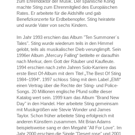
zum Ehrendoktor der Musik. Der spanische König
machte Sting zum Ehrenmitglied des Europäischen
Rates. Er arbeitete für die Aidshilfe und gab
Benefizkonzerte für Erdbebenopfer. Sting heiratete
und wurde Vater von sechs Kindern.
Im Jahr 1993 erschien das Album "Ten Summoner´s
Tales". Sting wurde wiederum teils in den Himmel
gelobt, teils als musikalischer Dieb verunglimpft. Sein
1996er Album „Mercury Falling“ betitelte er daraufhin
nach Merkur, dem Gott der Räuber und Kaufleute.
1994 erschien nach zehn Jahren Solo-Karriere das
erste Best Of-Album mit dem Titel „The Best Of Sting
1984–1994“. 1997 schloss Sting mit dem Label „EMI“
einen Vertrag über die Rechte der Sting- und Police-
Songs. 20 Millionen englische Pfund sollte dieser
Katalog wert sein. 1999 kam das Album "Brand New
Day" in den Handel. Hier arbeitete Sting gemeinsam
mit Musikgrößen wie Stevie Wonder und James
Taylor. Schon früher arbeitete Sting erfolgreich mit
anderen Künstlern zusammen. Mit Brian Adams
beispielsweise sang er den Megahit "All For Love". Im
Jahr 2000 erschien die Single "Desert rose" und 2001