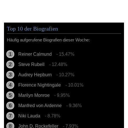
Top 10 der Biografien
Häufig aufgerufene Biografien dieser Woche:
Reiner Calmund
- 15.47%
Steve Rubell
- 12.48%
Audrey Hepburn
- 10.27%
Florence Nightingale
- 10.01%
Marilyn Monroe
- 9.95%
Manfred von Ardenne
- 9.36%
Niki Lauda
- 8.78%
John D. Rockefeller
- 7.93%