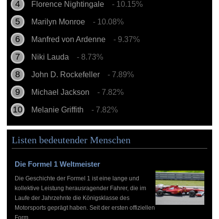
Florence Nightingale
- 10.15%
Marilyn Monroe
- 10.08%
Manfred von Ardenne
- 9.37%
Niki Lauda
- 8.73%
John D. Rockefeller
- 7.89%
Michael Jackson
- 7.82%
Melanie Griffith
- 7.82%
Listen bedeutender Menschen
Die Formel 1 Weltmeister
Die Geschichte der Formel 1 ist eine lange und
kollektive Leistung herausragender Fahrer, die im
Laufe der Jahrzehnte die Königsklasse des
Motorsports geprägt haben. Seit der ersten offiziellen
Form...