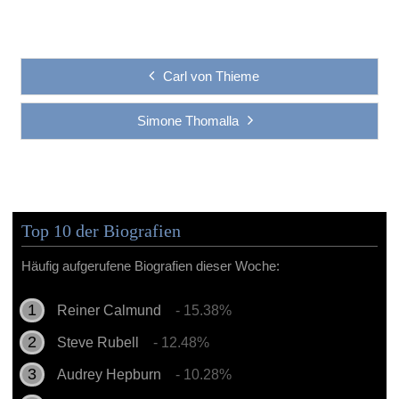
Carl von Thieme
Simone Thomalla
Top 10 der Biografien
Häufig aufgerufene Biografien dieser Woche:
Reiner Calmund
- 15.38%
Steve Rubell
- 12.48%
Audrey Hepburn
- 10.28%