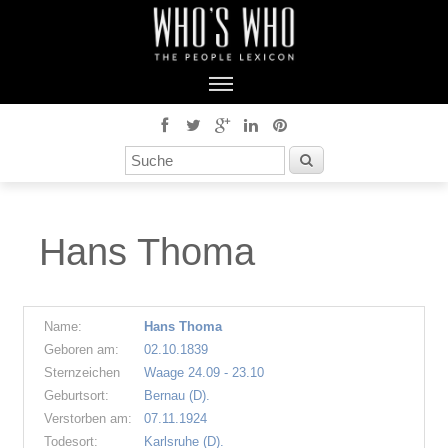
Hans Thoma
Name:
Hans Thoma
Geboren am:
02.10.1839
Sternzeichen
Waage 24.09 - 23.10
Geburtsort:
Bernau (D).
Verstorben am:
07.11.1924
Todesort:
Karlsruhe (D).