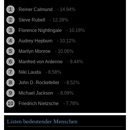
Reiner Calmund
- 14.94%
Steve Rubell
- 12.28%
Florence Nightingale
- 10.19%
Audrey Hepburn
- 10.12%
Marilyn Monroe
- 10.06%
Manfred von Ardenne
- 9.44%
Niki Lauda
- 8.58%
John D. Rockefeller
- 8.52%
Michael Jackson
- 8.09%
Friedrich Nietzsche
- 7.78%
Listen bedeutender Menschen