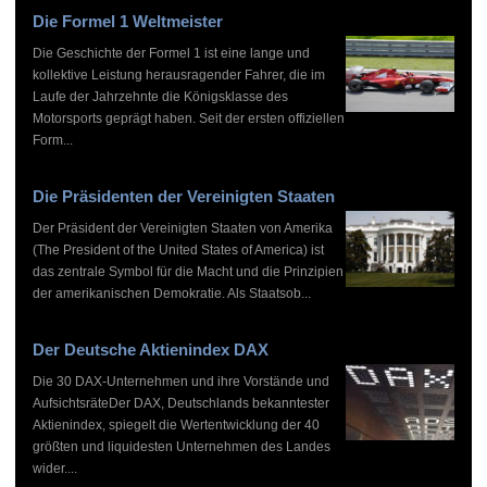
Die Formel 1 Weltmeister
Die Geschichte der Formel 1 ist eine lange und
kollektive Leistung herausragender Fahrer, die im
Laufe der Jahrzehnte die Königsklasse des
Motorsports geprägt haben. Seit der ersten offiziellen
Form...
Die Präsidenten der Vereinigten Staaten
Der Präsident der Vereinigten Staaten von Amerika
(The President of the United States of America) ist
das zentrale Symbol für die Macht und die Prinzipien
der amerikanischen Demokratie. Als Staatsob...
Der Deutsche Aktienindex DAX
Die 30 DAX-Unternehmen und ihre Vorstände und
AufsichtsräteDer DAX, Deutschlands bekanntester
Aktienindex, spiegelt die Wertentwicklung der 40
größten und liquidesten Unternehmen des Landes
wider....