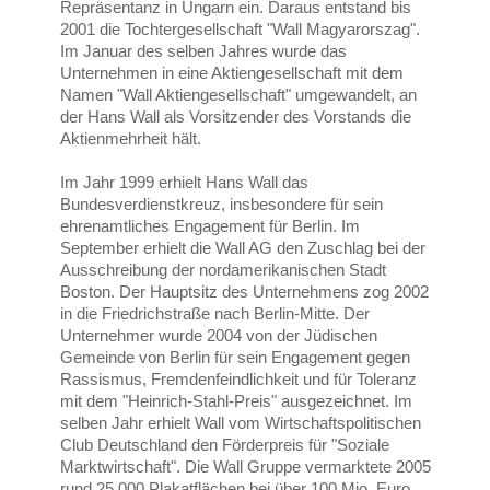
Repräsentanz in Ungarn ein. Daraus entstand bis
2001 die Tochtergesellschaft "Wall Magyarorszag".
Im Januar des selben Jahres wurde das
Unternehmen in eine Aktiengesellschaft mit dem
Namen "Wall Aktiengesellschaft" umgewandelt, an
der Hans Wall als Vorsitzender des Vorstands die
Aktienmehrheit hält.
Im Jahr 1999 erhielt Hans Wall das
Bundesverdienstkreuz, insbesondere für sein
ehrenamtliches Engagement für Berlin. Im
September erhielt die Wall AG den Zuschlag bei der
Ausschreibung der nordamerikanischen Stadt
Boston. Der Hauptsitz des Unternehmens zog 2002
in die Friedrichstraße nach Berlin-Mitte. Der
Unternehmer wurde 2004 von der Jüdischen
Gemeinde von Berlin für sein Engagement gegen
Rassismus, Fremdenfeindlichkeit und für Toleranz
mit dem "Heinrich-Stahl-Preis" ausgezeichnet. Im
selben Jahr erhielt Wall vom Wirtschaftspolitischen
Club Deutschland den Förderpreis für "Soziale
Marktwirtschaft". Die Wall Gruppe vermarktete 2005
rund 25.000 Plakatflächen bei über 100 Mio. Euro