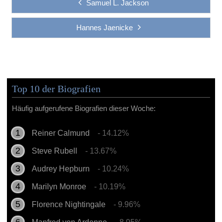
Samuel L. Jackson
Hannes Jaenicke
Top 10 der Biografien
Häufig aufgerufene Biografien dieser Woche:
Reiner Calmund
- 14.12%
Steve Rubell
- 13.67%
Audrey Hepburn
- 10.24%
Marilyn Monroe
- 10.19%
Florence Nightingale
- 9.96%