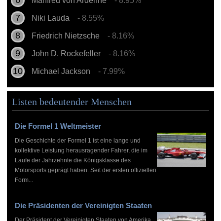
Manfred von Ardenne
- 8.95%
Niki Lauda
- 8.55%
Friedrich Nietzsche
- 8.16%
John D. Rockefeller
- 8.16%
Michael Jackson
- 7.99%
Listen bedeutender Menschen
Die Formel 1 Weltmeister
Die Geschichte der Formel 1 ist eine lange und
kollektive Leistung herausragender Fahrer, die im
Laufe der Jahrzehnte die Königsklasse des
Motorsports geprägt haben. Seit der ersten offiziellen
Form...
Die Präsidenten der Vereinigten Staaten
Der Präsident der Vereinigten Staaten von Amerika