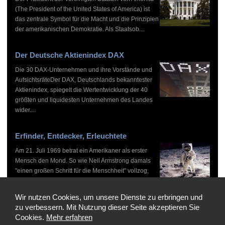
(The President of the United States of America) ist
das zentrale Symbol für die Macht und die Prinzipien
der amerikanischen Demokratie. Als Staatsob...
Der Deutsche Aktienindex DAX
Die 30 DAX-Unternehmen und ihre Vorstände und
AufsichtsräteDer DAX, Deutschlands bekanntester
Aktienindex, spiegelt die Wertentwicklung der 40
größten und liquidesten Unternehmen des Landes
wider....
Erfinder, Entdecker, Erleuchtete
Am 21. Juli 1969 betrat ein Amerikaner als erster
Mensch den Mond. So wie Neil Armstrong damals
"einen großen Schritt für die Menschheit" vollzog,
haben zahlreiche Persönlichkeiten vor und nach
ihm...
Wir nutzen Cookies, um unsere Dienste zu erbringen und
zu verbessern. Mit Nutzung dieser Seite akzeptieren Sie
Cookies.
Mehr erfahren