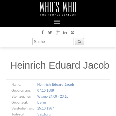
Heinrich Eduard Jacob
Name:
Heinrich Eduard Jacob
Geboren am:
07.10.1889
Sternzeichen
Waage 24.09 - 23.10
Geburtsort:
Berlin
Verstorben am:
25.10.1967
Todesort:
Salzburg