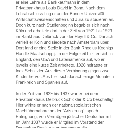
er eine Lehre als Bankkaufmann in dem
Privatbankhaus Louis David in Bonn. Nach dem
Lehrabschluss fing er an der Bonner Universität
Wirtschaftswissenschaften und Jura zu studieren an.
Doch kurz nach Studienbeginn begab er sich nach
Köln und arbeitete dort in der Zeit von 1921 bis 1923
im Bankhaus Delbrück von der Heydt & Co. Danach
verließ er Köln und siedelte nach Amsterdam über.
Dort fand er eine Stelle in der Bank Rhodius Koenigs
Handle-Maatschappij. In der Folgezeit hielt er sich in
England, den USA und Lateinamerika auf, wo er
jeweils eine kurze Zeit arbeitete. 1928 heiratete er
Inez Schnitzler. Aus dieser Verbindung gingen zwei
Kinder hervor. Abs hielt sich danach einige Monate in
Frankreich und Spanien auf.
In der Zeit von 1929 bis 1937 war er bei dem
Privatbankhaus Delbrück Schickler & Co beschäftigt.
Hier wirkte er nach der nationalsozialistischen
Machtübernahme an der "Arisierung", sprich
Enteignung, von Vermögen jüdischer Deutscher mit.
Im Jahr 1937 wurde er Mitglied im Vorstand der
Deutschen Bank, wo er besonders die