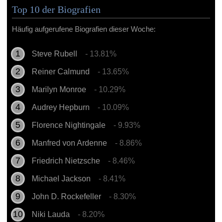
Top 10 der Biografien
Häufig aufgerufene Biografien dieser Woche:
Steve Rubell
- 13.81%
Reiner Calmund
- 13.65%
Marilyn Monroe
- 10.29%
Audrey Hepburn
- 10.09%
Florence Nightingale
- 9.93%
Manfred von Ardenne
- 8.86%
Friedrich Nietzsche
- 8.46%
Michael Jackson
- 8.41%
John D. Rockefeller
- 8.30%
Niki Lauda
- 8.20%