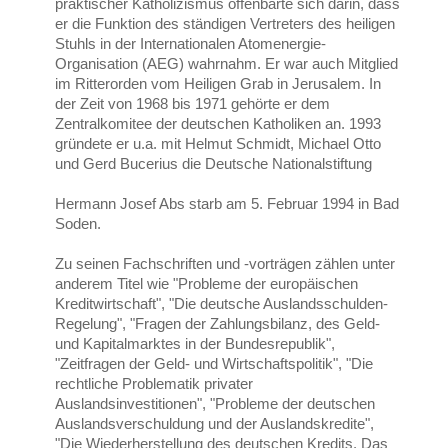
praktischer Katholizismus offenbarte sich darin, dass
er die Funktion des ständigen Vertreters des heiligen
Stuhls in der Internationalen Atomenergie-
Organisation (AEG) wahrnahm. Er war auch Mitglied
im Ritterorden vom Heiligen Grab in Jerusalem. In
der Zeit von 1968 bis 1971 gehörte er dem
Zentralkomitee der deutschen Katholiken an. 1993
gründete er u.a. mit Helmut Schmidt, Michael Otto
und Gerd Bucerius die Deutsche Nationalstiftung
Hermann Josef Abs starb am 5. Februar 1994 in Bad
Soden.
Zu seinen Fachschriften und -vorträgen zählen unter
anderem Titel wie "Probleme der europäischen
Kreditwirtschaft", "Die deutsche Auslandsschulden-
Regelung", "Fragen der Zahlungsbilanz, des Geld-
und Kapitalmarktes in der Bundesrepublik",
"Zeitfragen der Geld- und Wirtschaftspolitik", "Die
rechtliche Problematik privater
Auslandsinvestitionen", "Probleme der deutschen
Auslandsverschuldung und der Auslandskredite",
"Die Wiederherstellung des deutschen Kredits. Das