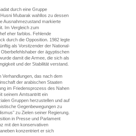
adat durch eine Gruppe
 Husni Mubarak wahllos zu dessen
ne Ausnahmezustand markierte
it. Im Vergleich zum
hef eher farblos. Fehlende
 durch die Opposition. 1982 legte
nftig als Vorsitzender der National-
 Oberbefehlshaber der ägyptischen
 wurde damit die Armee, die sich als
gigkeit und der Stabilität verstand.
en Verhandlungen, das nach dem
einschaft der arabischen Staaten
tung im Friedensprozess des Nahen
t seinem Amtsantritt ein
ialen Gruppen herzustellen und auf
amistische Gegenbewegungen zu
lismus" zu Zielen seiner Regierung.
sition in Presse und Parlament
ianz mit den konservativen
Daneben konzentriert er sich