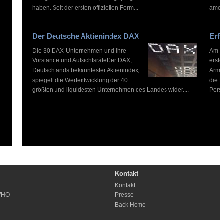
haben. Seit der ersten offiziellen Form...
ame
Der Deutsche Aktienindex DAX
Erf
Die 30 DAX-Unternehmen und ihre
Am 2
Vorstände und AufsichtsräteDer DAX,
ers
Deutschlands bekanntester Aktienindex,
Arm
spiegelt die Wertentwicklung der 40
die
größten und liquidesten Unternehmen des Landes wider....
Pers
Kontakt
Kontakt
WHO
Presse
Back Home