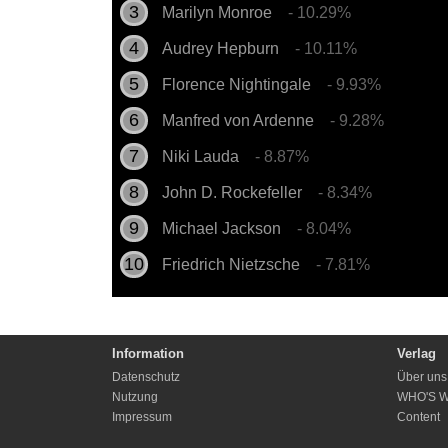
Marilyn Monroe
- 10.29%
Audrey Hepburn
- 10.11%
Florence Nightingale
- 9.93%
Manfred von Ardenne
- 9.28%
Niki Lauda
- 8.87%
John D. Rockefeller
- 8.34%
Michael Jackson
- 8.04%
Friedrich Nietzsche
- 7.81%
Information
Verlag
Datenschutz
Über uns
Nutzung
WHO'S 
Impressum
Content