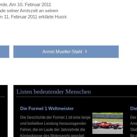
erde. Am 10. Februar 2011
nde seiner Amtszeit an seinen
 11. Februar 2011 erklärte Husni
Armin Mueller-Stahl
Listen bedeutender Menschen
Die Formel 1 Weltmeister
Die
Die Geschichte der Formel 1 ist eine lange
Der
und kollektive Leistung herausragender
Ame
Fahrer, die im Laufe der Jahrzehnte die
Stat
Königsklasse des Motorsports geprägt
für 