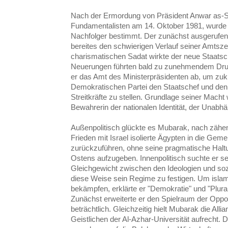
Nach der Ermordung von Präsident Anwar as-S
Fundamentalisten am 14. Oktober 1981, wurde
Nachfolger bestimmt. Der zunächst ausgerufe
bereites den schwierigen Verlauf seiner Amtsze
charismatischen Sadat wirkte der neue Staatsc
Neuerungen führten bald zu zunehmendem Druck
er das Amt des Ministerpräsidenten ab, um zukü
Demokratischen Partei den Staatschef und den
Streitkräfte zu stellen. Grundlage seiner Macht
Bewahrerin der nationalen Identität, der Unabhän
Außenpolitisch glückte es Mubarak, nach zäh
Frieden mit Israel isolierte Ägypten in die Gem
zurückzuführen, ohne seine pragmatische Hal
Ostens aufzugeben. Innenpolitisch suchte er sei
Gleichgewicht zwischen den Ideologien und soz
diese Weise sein Regime zu festigen. Um isl
bekämpfen, erklärte er "Demokratie" und "Plura
Zunächst erweiterte er den Spielraum der Oppo
beträchtlich. Gleichzeitig hielt Mubarak die All
Geistlichen der Al-Azhar-Universität aufrecht. 