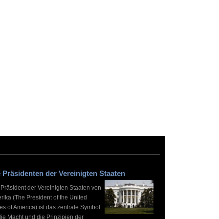
 Präsidenten der Vereinigten Staaten
 Präsident der Vereinigten Staaten von
rika (The President of the United
es of America) ist das zentrale Symbol
die Macht und die Prinzipien der