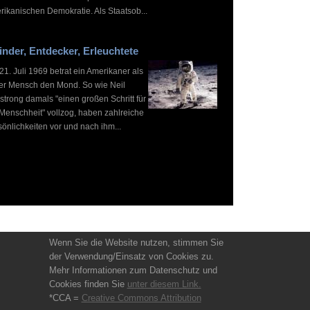
rikanischen Demokratie. Als Staatsob...
inder, Entdecker, Erleuchtete
1. Juli 1969 betrat ein Amerikaner als
ter Mensch den Mond. So wie Neil
strong damals "einen großen Schritt für
 Menschheit" vollzog, haben zahlreiche
önlichkeiten vor und nach ihm...
Wenn Sie die Website nutzen, stimmen Sie
der Verwendung/Einsatz von Cookies zu.
Mehr Informationen zum Datenschutz und
Cookies finden Sie
unter diesem Link.
*CCA =
Creative Commons Attribution