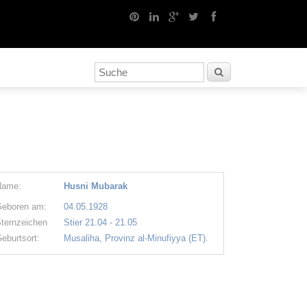
Name:
Husni Mubarak
eboren am:
04.05.1928
ternzeichen
Stier 21.04 - 21.05
eburtsort:
Musaliha, Provinz al-Minufiyya (ET).