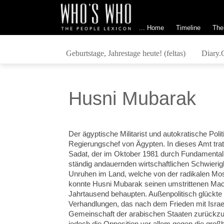
... Home
Timeline
The
Geburtstage, Jahrestage heute! (feltas)
Diary.
Husni Mubarak
Der ägyptische Militarist und autokratische Polit
Regierungschef von Ägypten. In dieses Amt trat
Sadat, der im Oktober 1981 durch Fundamentali
ständig andauernden wirtschaftlichen Schwieri
Unruhen im Land, welche von der radikalen Mo
konnte Husni Mubarak seinen umstrittenen Mac
Jahrtausend behaupten. Außenpolitisch glückt
Verhandlungen, das nach dem Frieden mit Israel 
Gemeinschaft der arabischen Staaten zurückzuf
jedoch die Opposition vor allem gegen die großb