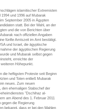
nschlägen islamitischer Extremisten
und 1994 und 1996 auf Mubarak
 im September 2005 in Ägypten
didaten statt. Bei der Wahl, an der
igten und die von Berichten über
Mubarak nach offiziellen Angaben
e fünfte Amtszeit im Amt bestätigt.
SA und Israel, die ägyptische
ernahme der ägyptischen Regierung
d wurde und Mubarak selbst gegen
insteht, erreichte der
 weiteren Höhepunkt.
 die heftigsten Proteste seit Beginn
tzten und Toten entließ Mubarak
 ein neues. Zum neuen
q, den ehemaligen Stabschef der
Geheimdienstes "Dschihaz al-
em am Abend des 1. Februar 2011
en gegen die Regierung
en bekannt, dass er bei den Wahlen