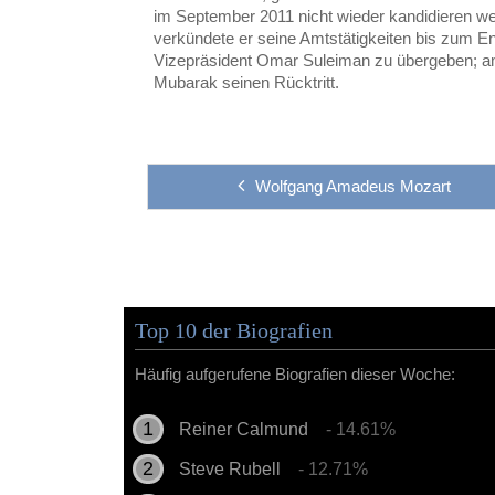
im September 2011 nicht wieder kandidieren w
verkündete er seine Amtstätigkeiten bis zum E
Vizepräsident Omar Suleiman zu übergeben; am
Mubarak seinen Rücktritt.
Wolfgang Amadeus Mozart
Top 10 der Biografien
Häufig aufgerufene Biografien dieser Woche:
Reiner Calmund
- 14.61%
Steve Rubell
- 12.71%