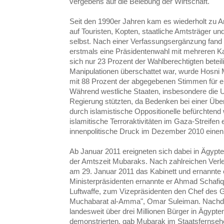
vergebens auf die Belebung der Wirtschaft.
Seit den 1990er Jahren kam es wiederholt zu A
auf Touristen, Kopten, staatliche Amtsträger 
selbst. Nach einer Verfassungsergänzung fand
erstmals eine Präsidentenwahl mit mehreren Kan
sich nur 23 Prozent der Wahlberechtigten beteil
Manipulationen überschattet war, wurde Hosni 
mit 88 Prozent der abgegebenen Stimmen für ein
Während westliche Staaten, insbesondere die U
Regierung stützten, da Bedenken bei einer Üb
durch islamistische Oppositionelle befürchten
islamitische Terroraktivitäten im Gaza-Streifen e
innenpolitische Druck im Dezember 2010 einen
Ab Januar 2011 ereigneten sich dabei in Ägypten
der Amtszeit Mubaraks. Nach zahlreichen Verle
am 29. Januar 2011 das Kabinett und ernannte
Ministerpräsidenten ernannte er Ahmad Schafi
Luftwaffe, zum Vizepräsidenten den Chef des 
Muchabarat al-Amma", Omar Suleiman. Nachd
landesweit über drei Millionen Bürger in Ägypt
demonstrierten, gab Mubarak im Staatsfernseh