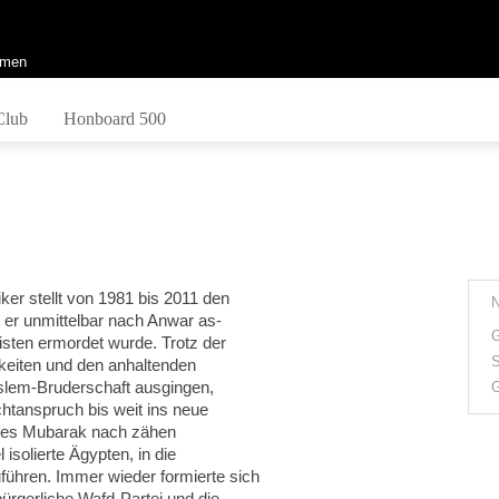
men
Club
Honboard 500
iker stellt von 1981 bis 2011 den
 er unmittelbar nach Anwar as-
G
sten ermordet wurde. Trotz der
S
gkeiten und den anhaltenden
slem-Bruderschaft ausgingen,
G
htanspruch bis weit ins neue
e es Mubarak nach zähen
isolierte Ägypten, in die
ühren. Immer wieder formierte sich
ürgerliche Wafd-Partei und die