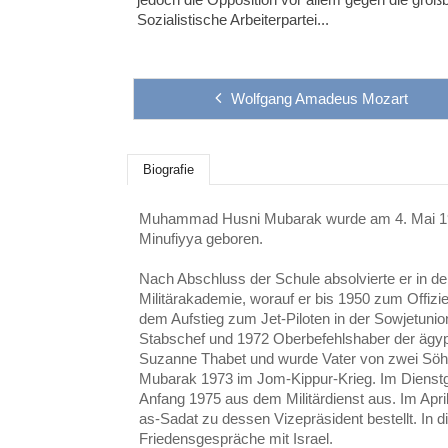
Sozialistische Arbeiterpartei...
Wolfgang Amadeus Mozart
Biografie
Muhammad Husni Mubarak wurde am 4. Mai 1928
Minufiyya geboren.
Nach Abschluss der Schule absolvierte er in d
Militärakademie, worauf er bis 1950 zum Offizier
dem Aufstieg zum Jet-Piloten in der Sowjetun
Stabschef und 1972 Oberbefehlshaber der ägypti
Suzanne Thabet und wurde Vater von zwei Söhn
Mubarak 1973 im Jom-Kippur-Krieg. Im Dienstg
Anfang 1975 aus dem Militärdienst aus. Im Apr
as-Sadat zu dessen Vizepräsident bestellt. In 
Friedensgespräche mit Israel.