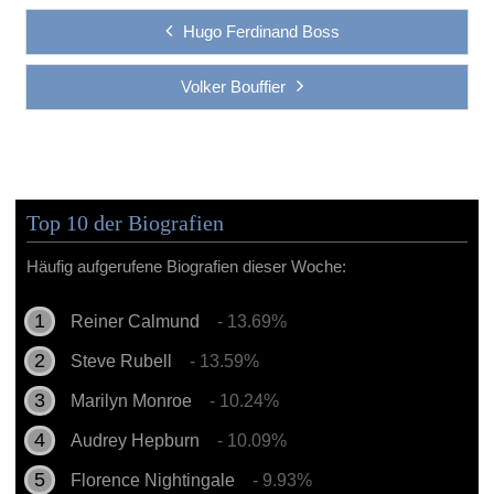
Hugo Ferdinand Boss
Volker Bouffier
Top 10 der Biografien
Häufig aufgerufene Biografien dieser Woche:
Reiner Calmund
- 13.69%
Steve Rubell
- 13.59%
Marilyn Monroe
- 10.24%
Audrey Hepburn
- 10.09%
Florence Nightingale
- 9.93%