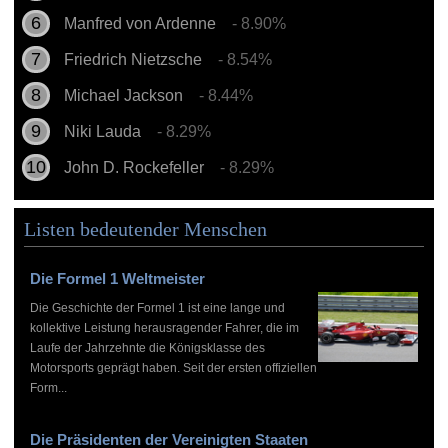
Manfred von Ardenne
- 8.90%
Friedrich Nietzsche
- 8.54%
Michael Jackson
- 8.44%
Niki Lauda
- 8.29%
John D. Rockefeller
- 8.29%
Listen bedeutender Menschen
Die Formel 1 Weltmeister
Die Geschichte der Formel 1 ist eine lange und
kollektive Leistung herausragender Fahrer, die im
Laufe der Jahrzehnte die Königsklasse des
Motorsports geprägt haben. Seit der ersten offiziellen
Form...
Die Präsidenten der Vereinigten Staaten