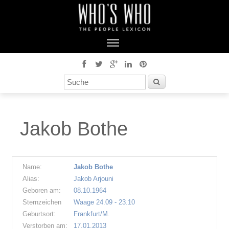
Jakob Bothe
Name:
Jakob Bothe
Alias:
Jakob Arjouni
Geboren am:
08.10.1964
Sternzeichen
Waage 24.09 - 23.10
Geburtsort:
Frankfurt/M.
Verstorben am:
17.01.2013