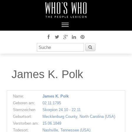
James K. Polk
Name:
James K. Polk
Geboren am:
02.11.1795
Sternzeichen
Skorpion 24.10 - 22.11
Geburtsort:
Mecklenburg County, North Carolina (USA)
Verstorben am:
15.06.1849
Todesort:
Nashville, Tennessee (USA)