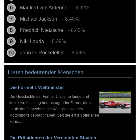
Manfred von Ardenne
- 8.92%
Michael Jackson
- 8.40%
Friedrich Nietzsche
- 8.40%
Niki Lauda
- 8.29%
John D. Rockefeller
- 8.24%
Listen bedeutender Menschen
Die Formel 1 Weltmeister
Die Geschichte der Formel 1 ist eine lange und
kollektive Leistung herausragender Fahrer, die im
Laufe der Jahrzehnte die Königsklasse des
Motorsports geprägt haben. Seit der ersten offiziellen
Form...
Die Präsidenten der Vereinigten Staaten