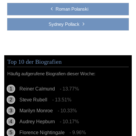
Roman Polanski
Sydney Pollack
Top 10 der Biografien
Häufig aufgerufene Biografien dieser Woche:
Reiner Calmund
- 13.77%
Steve Rubell
- 13.51%
Marilyn Monroe
- 10.33%
Audrey Hepburn
- 10.17%
Florence Nightingale
- 9.96%