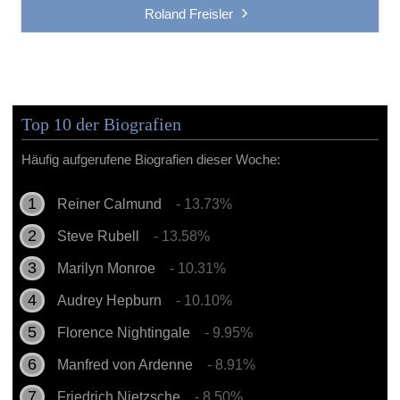
Roland Freisler
Top 10 der Biografien
Häufig aufgerufene Biografien dieser Woche:
Reiner Calmund
- 13.73%
Steve Rubell
- 13.58%
Marilyn Monroe
- 10.31%
Audrey Hepburn
- 10.10%
Florence Nightingale
- 9.95%
Manfred von Ardenne
- 8.91%
Friedrich Nietzsche
- 8.50%