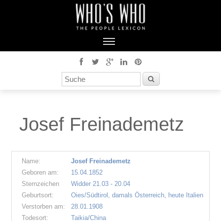
Josef Freinademetz
Name:
Josef Freinademetz
Geboren am:
15.04.1852
Sternzeichen
Widder 21.03 - 20.04
Geburtsort:
Oies/Südtirol, damals Österreich, heute Italien
Verstorben am:
28.01.1908
Todesort:
Taikia/China