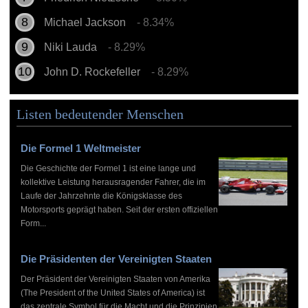
Michael Jackson
- 8.34%
Niki Lauda
- 8.29%
John D. Rockefeller
- 8.29%
Listen bedeutender Menschen
Die Formel 1 Weltmeister
Die Geschichte der Formel 1 ist eine lange und
kollektive Leistung herausragender Fahrer, die im
Laufe der Jahrzehnte die Königsklasse des
Motorsports geprägt haben. Seit der ersten offiziellen
Form...
Die Präsidenten der Vereinigten Staaten
Der Präsident der Vereinigten Staaten von Amerika
(The President of the United States of America) ist
das zentrale Symbol für die Macht und die Prinzipien