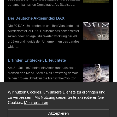
der amerikanischen Demokratie. Als Staatsob...
Der Deutsche Aktienindex DAX
Die 30 DAX-Unternehmen und ihre Vorstände und
AufsichtsräteDer DAX, Deutschlands bekanntester
Aktienindex, spiegelt die Wertentwicklung der 40
größten und liquidesten Unternehmen des Landes
wider....
Erfinder, Entdecker, Erleuchtete
Am 21. Juli 1969 betrat ein Amerikaner als erster
Mensch den Mond. So wie Neil Armstrong damals
"einen großen Schritt für die Menschheit" vollzog,
haben zahlreiche Persönlichkeiten vor und nach
ihm...
Wir nutzen Cookies, um unsere Dienste zu erbringen und
zu verbessern. Mit Nutzung dieser Seite akzeptieren Sie
Cookies.
Mehr erfahren
Akzeptieren
Copyright © 1999-2026 by WHO'S WHO, Alle Rechte vorbehalten