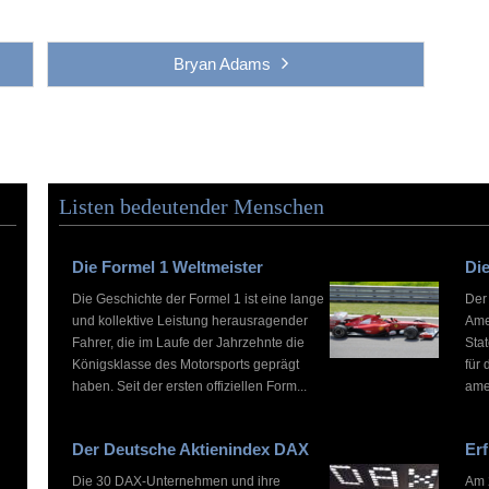
Bryan Adams
Listen bedeutender Menschen
Die Formel 1 Weltmeister
Die
Die Geschichte der Formel 1 ist eine lange
Der
und kollektive Leistung herausragender
Ame
Fahrer, die im Laufe der Jahrzehnte die
Stat
Königsklasse des Motorsports geprägt
für 
haben. Seit der ersten offiziellen Form...
ame
Der Deutsche Aktienindex DAX
Erf
Die 30 DAX-Unternehmen und ihre
Am 2