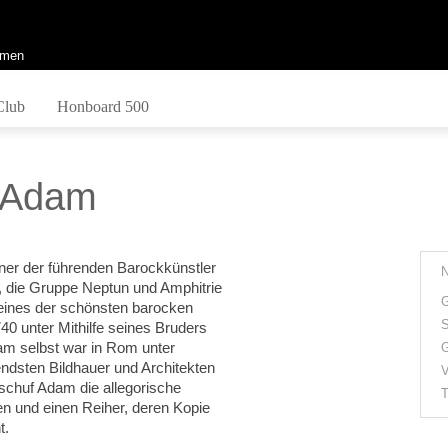
men
Club
Honboard 500
t Adam
einer der führenden Barockkünstler
, die Gruppe Neptun und Amphitrie
G
 eines der schönsten barocken
S
40 unter Mithilfe seines Bruders
am selbst war in Rom unter
G
ndsten Bildhauer und Architekten
V
rschuf Adam die allegorische
T
en und einen Reiher, deren Kopie
t.