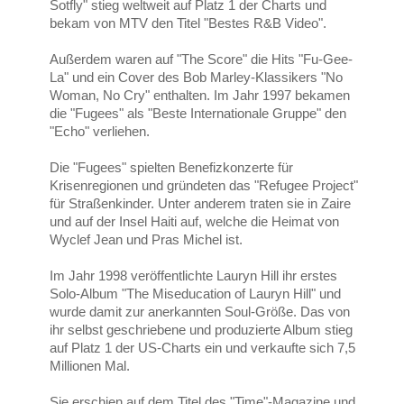
Sotfly" stieg weltweit auf Platz 1 der Charts und
bekam von MTV den Titel "Bestes R&B Video".
Außerdem waren auf "The Score" die Hits "Fu-Gee-
La" und ein Cover des Bob Marley-Klassikers "No
Woman, No Cry" enthalten. Im Jahr 1997 bekamen
die "Fugees" als "Beste Internationale Gruppe" den
"Echo" verliehen.
Die "Fugees" spielten Benefizkonzerte für
Krisenregionen und gründeten das "Refugee Project"
für Straßenkinder. Unter anderem traten sie in Zaire
und auf der Insel Haiti auf, welche die Heimat von
Wyclef Jean und Pras Michel ist.
Im Jahr 1998 veröffentlichte Lauryn Hill ihr erstes
Solo-Album "The Miseducation of Lauryn Hill" und
wurde damit zur anerkannten Soul-Größe. Das von
ihr selbst geschriebene und produzierte Album stieg
auf Platz 1 der US-Charts ein und verkaufte sich 7,5
Millionen Mal.
Sie erschien auf dem Titel des "Time"-Magazine und