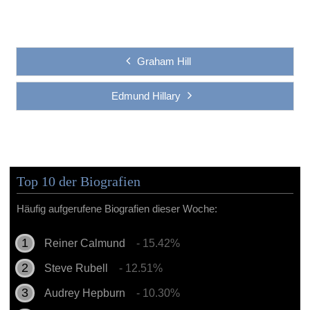
Graham Hill
Edmund Hillary
Top 10 der Biografien
Häufig aufgerufene Biografien dieser Woche:
Reiner Calmund
- 15.42%
Steve Rubell
- 12.51%
Audrey Hepburn
- 10.30%