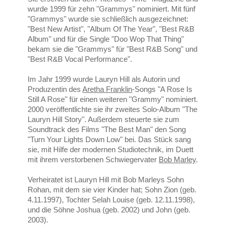
wurde 1999 für zehn "Grammys" nominiert. Mit fünf
"Grammys" wurde sie schließlich ausgezeichnet:
"Best New Artist", "Album Of The Year", "Best R&B
Album" und für die Single "Doo Wop That Thing"
bekam sie die "Grammys" für "Best R&B Song" und
"Best R&B Vocal Performance".
Im Jahr 1999 wurde Lauryn Hill als Autorin und
Produzentin des
Aretha Franklin
-Songs "A Rose Is
Still A Rose" für einen weiteren "Grammy" nominiert.
2000 veröffentlichte sie ihr zweites Solo-Album "The
Lauryn Hill Story". Außerdem steuerte sie zum
Soundtrack des Films "The Best Man" den Song
"Turn Your Lights Down Low" bei. Das Stück sang
sie, mit Hilfe der modernen Studiotechnik, im Duett
mit ihrem verstorbenen Schwiegervater
Bob Marley
.
Verheiratet ist Lauryn Hill mit Bob Marleys Sohn
Rohan, mit dem sie vier Kinder hat; Sohn Zion (geb.
4.11.1997), Tochter Selah Louise (geb. 12.11.1998),
und die Söhne Joshua (geb. 2002) und John (geb.
2003).