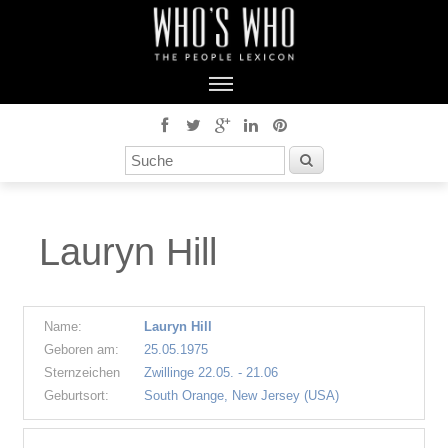
Lauryn Hill
Name:
Lauryn Hill
Geboren am:
25.05.1975
Sternzeichen
Zwillinge 22.05. - 21.06
Geburtsort:
South Orange, New Jersey (USA)