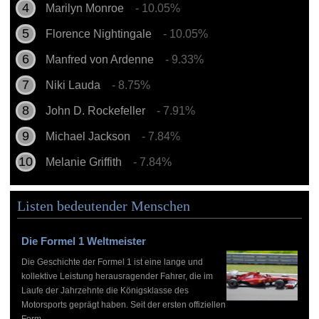
Marilyn Monroe
- 10.05%
Florence Nightingale
- 10.05%
Manfred von Ardenne
- 9.33%
Niki Lauda
- 8.75%
John D. Rockefeller
- 7.91%
Michael Jackson
- 7.84%
Melanie Griffith
- 7.84%
Listen bedeutender Menschen
Die Formel 1 Weltmeister
Die Geschichte der Formel 1 ist eine lange und
kollektive Leistung herausragender Fahrer, die im
Laufe der Jahrzehnte die Königsklasse des
Motorsports geprägt haben. Seit der ersten offiziellen
Form...