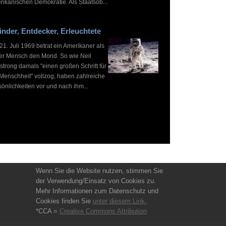
rikanischen Demokratie. Als Staatsob...
inder, Entdecker, Erleuchtete
1. Juli 1969 betrat ein Amerikaner als
ter Mensch den Mond. So wie Neil
strong damals "einen großen Schritt für
 Menschheit" vollzog, haben zahlreiche
önlichkeiten vor und nach ihm...
Wenn Sie die Website nutzen, stimmen Sie
der Verwendung/Einsatz von Cookies zu.
Mehr Informationen zum Datenschutz und
Cookies finden Sie
unter diesem Link.
*CCA =
Creative Commons Attribution