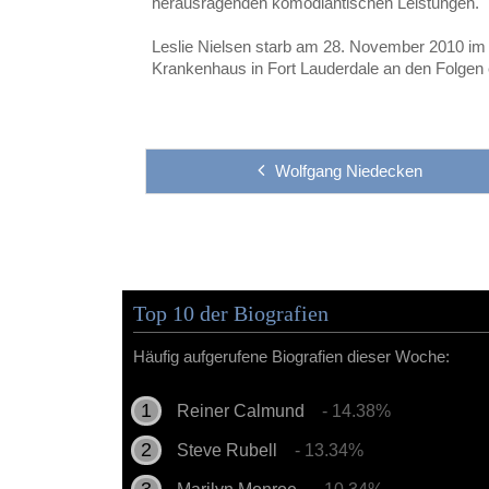
herausragenden komödiantischen Leistungen.
Leslie Nielsen starb am 28. November 2010 im 
Krankenhaus in Fort Lauderdale an den Folgen
Wolfgang Niedecken
Top 10 der Biografien
Häufig aufgerufene Biografien dieser Woche:
Reiner Calmund
- 14.38%
Steve Rubell
- 13.34%