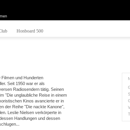
men
Club
Honboard 500
0 Filmen und Hunderten
ler. Seit 1950 war er als
G
versen Radiosendern tätig. Seinen
S
ilm "Die unglaubliche Reise in einem
ristischen Kinos avancierte er in
G
lmen der Reihe "Die nackte Kanone",
V
n. Leslie Nielsen verkörperte in
T
n, dessen Handlungen und dessen
schlugen...