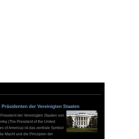
 Präsidenten der Vereinigten Staaten
 Präsident der Vereinigten Staaten von
rika (The President of the United
es of America) ist das zentrale Symbol
die Macht und die Prinzipien der