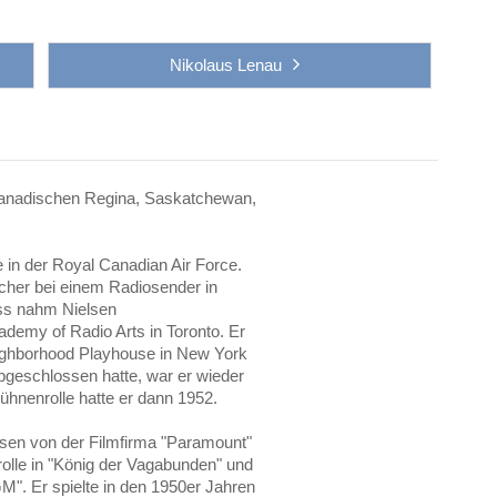
Nikolaus Lenau
kanadischen Regina, Saskatchewan,
 in der Royal Canadian Air Force.
cher bei einem Radiosender in
ss nahm Nielsen
ademy of Radio Arts in Toronto. Er
ighborhood Playhouse in New York
bgeschlossen hatte, war er wieder
ühnenrolle hatte er dann 1952.
lsen von der Filmfirma "Paramount"
rolle in "König der Vagabunden" und
GM". Er spielte in den 1950er Jahren