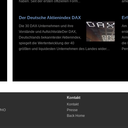
haben. Seit der ersten offiziellen Form...
ame
Der Deutsche Aktienindex DAX
Erf
Die 30 DAX-Unternehmen und ihre
Am 2
Vorstände und AufsichtsräteDer DAX,
ers
Deutschlands bekanntester Aktienindex,
Arm
spiegelt die Wertentwicklung der 40
die
größten und liquidesten Unternehmen des Landes wider....
Pers
Kontakt
Kontakt
WHO
Presse
Back Home