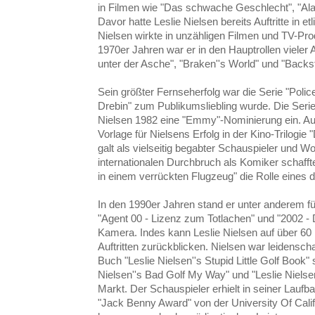
in Filmen wie "Das schwache Geschlecht", "Ala
Davor hatte Leslie Nielsen bereits Auftritte in e
Nielsen wirkte in unzähligen Filmen und TV-Pro
1970er Jahren war er in den Hauptrollen vieler 
unter der Asche", "Braken''s World" und "Backs
Sein größter Fernseherfolg war die Serie "Police
Drebin" zum Publikumsliebling wurde. Die Serie
Nielsen 1982 eine "Emmy"-Nominierung ein. Au
Vorlage für Nielsens Erfolg in der Kino-Trilogie
galt als vielseitig begabter Schauspieler und W
internationalen Durchbruch als Komiker schaffte
in einem verrückten Flugzeug" die Rolle eines d
In den 1990er Jahren stand er unter anderem für
"Agent 00 - Lizenz zum Totlachen" und "2002 - D
Kamera. Indes kann Leslie Nielsen auf über 60
Auftritten zurückblicken. Nielsen war leidenscha
Buch "Leslie Nielsen''s Stupid Little Golf Book"
Nielsen''s Bad Golf My Way" und "Leslie Nielse
Markt. Der Schauspieler erhielt in seiner Laufb
"Jack Benny Award" von der University Of Calif