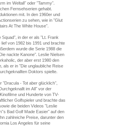
rm im Weltall" oder "Tammy".
tlichen Fernsehserien gehabt.
duktionen mit. In den 1960er und
Actionserien zu sehen, wie in "Glut
tairs At The White House".
 Squad", in der er als "Lt. Frank
 lief von 1982 bis 1991 und brachte
ßerdem wurde die Serie 1988 die
 "Die nackte Kanone". Leslie Nielsen
orkaholic, der aber erst 1980 den
, als er in "Die unglaubliche Reise
urchgeknallten Doktors spielte.
 "Dracula - Tot aber glücklich",
urchgeknallt im All" vor der
 Kinofilme und Hunderte von TV-
ftlicher Golfspieler und brachte das
 sowie die beiden Videos "Leslie
n''s Bad Golf Made Easier" auf den
ahn zahlreiche Preise, darunter den
ornia Los Angeles für seine