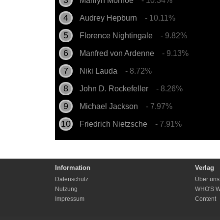
Marilyn Monroe
- 10.34%
Audrey Hepburn
- 10.11%
Florence Nightingale
- 9.82%
Manfred von Ardenne
- 9.13%
Niki Lauda
- 8.72%
John D. Rockefeller
- 8.26%
Michael Jackson
- 7.97%
Friedrich Nietzsche
- 7.91%
Information
Verlag
Datenschutz
Über uns
Nutzung
WHO'S 
Impressum
Content