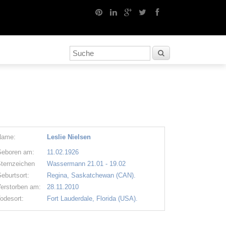
Name:
Leslie Nielsen
eboren am:
11.02.1926
ternzeichen
Wassermann 21.01 - 19.02
eburtsort:
Regina, Saskatchewan (CAN).
erstorben am:
28.11.2010
odesort:
Fort Lauderdale, Florida (USA).