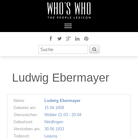
Ludwig Ebermayer
Name:
Ludwig Ebermayer
Geboren am:
15.04.1858
Sternzeichen
Widder 21.03 - 20.04
Geburtsort:
Nördlingen
Verstorben am:
30.06.1933
Todesort:
Leipzig