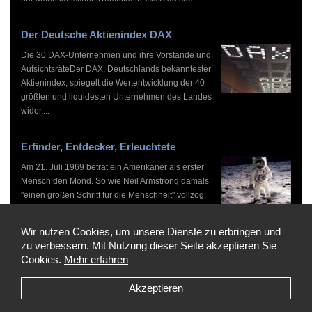
Der Deutsche Aktienindex DAX
Die 30 DAX-Unternehmen und ihre Vorstände und
AufsichtsräteDer DAX, Deutschlands bekanntester
Aktienindex, spiegelt die Wertentwicklung der 40
größten und liquidesten Unternehmen des Landes
wider....
Erfinder, Entdecker, Erleuchtete
Am 21. Juli 1969 betrat ein Amerikaner als erster
Mensch den Mond. So wie Neil Armstrong damals
"einen großen Schritt für die Menschheit" vollzog,
haben zahlreiche Persönlichkeiten vor und nach
ihm...
Wir nutzen Cookies, um unsere Dienste zu erbringen und
zu verbessern. Mit Nutzung dieser Seite akzeptieren Sie
Cookies.
Mehr erfahren
Akzeptieren
Copyright © 1999-2026 by WHO'S WHO, Alle Rechte vorbehalten