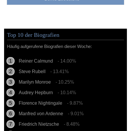
Top 10 der Biografien
Häufig aufgerufene Biografien dieser Woche:
Reiner Calmund
- 14.00%
Steve Rubell
- 13.41%
Marilyn Monroe
- 10.25%
Audrey Hepburn
- 10.14%
Florence Nightingale
- 9.87%
Manfred von Ardenne
- 9.01%
Friedrich Nietzsche
- 8.48%