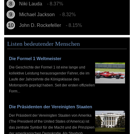
Niki Lauda
- 8.37%
Michael Jackson
- 8.32%
John D. Rockefeller
- 8.15%
Listen bedeutender Menschen
Die Formel 1 Weltmeister
Die Geschichte der Formel 1 ist eine lange und
kollektive Leistung herausragender Fahrer, die im
Laufe der Jahrzehnte die Königsklasse des
Motorsports geprägt haben. Seit der ersten offiziellen
Form...
Die Präsidenten der Vereinigten Staaten
Der Präsident der Vereinigten Staaten von Amerika
(The President of the United States of America) ist
das zentrale Symbol für die Macht und die Prinzipien
der amerikanischen Demokratie. Als Staatsob...