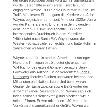
der große Regisseur John Ford auf ihn aufmerksam
wurde, verschaffte er ihm erste Filmrollen und
engagierte Wayne 1930 für die Hauptrolle in "The Big
Trail". Mit diesem Film begann die Karriere von John
Wayne, obgleich er schon seit Mitte der 1920er Jahre
vor der Kamera stand. Er drehte in den folgenden
acht Jahren 80 Filme und schaffte 1939 den
internationalen Durchbruch in dem Klassiker
"Höllenfahrt nach Santa Fé". Wayne wurde der
Western-Schauspieler schlechthin und hatte Rollen in
zahlreichen weiteren Filmen.
Wayne stand für ein starkes Amerika mit strenger
Hand und Prinzipen ein. So beteiligte er sich am
Wahlkampf des erzreaktionären Senators Barry
Goldwater aus Arizona. Beide verachteten
John F.
Kennedys
liberales Denken und waren bekennende
Militaristen und Nationalisten. Und beide waren
Gegner der Emanzipation sowie Befürworter der
Afroamerikaner-Rassentrennung. Wayne sah sich
indes selbst als schlagkräftig und bibelfest, wie in
seinen Filmen. Er war mit seinen 1,92 Meter die
Verkörperung amerikanischer Größe. Wayne war