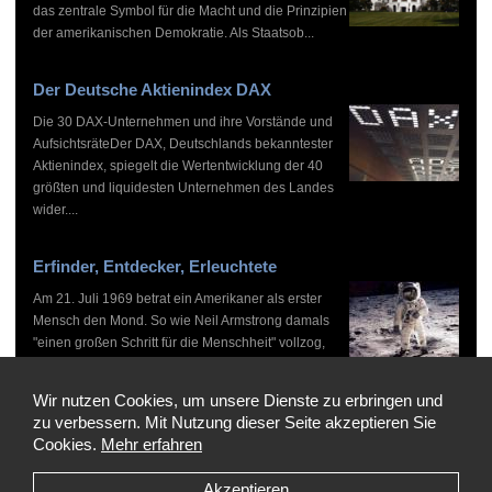
das zentrale Symbol für die Macht und die Prinzipien
der amerikanischen Demokratie. Als Staatsob...
Der Deutsche Aktienindex DAX
Die 30 DAX-Unternehmen und ihre Vorstände und
AufsichtsräteDer DAX, Deutschlands bekanntester
Aktienindex, spiegelt die Wertentwicklung der 40
größten und liquidesten Unternehmen des Landes
wider....
Erfinder, Entdecker, Erleuchtete
Am 21. Juli 1969 betrat ein Amerikaner als erster
Mensch den Mond. So wie Neil Armstrong damals
"einen großen Schritt für die Menschheit" vollzog,
haben zahlreiche Persönlichkeiten vor und nach
ihm...
Wir nutzen Cookies, um unsere Dienste zu erbringen und
zu verbessern. Mit Nutzung dieser Seite akzeptieren Sie
Cookies.
Mehr erfahren
Akzeptieren
Copyright © 1999-2026 by WHO'S WHO, Alle Rechte vorbehalten