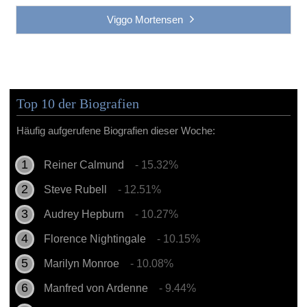
Viggo Mortensen
Top 10 der Biografien
Häufig aufgerufene Biografien dieser Woche:
Reiner Calmund
- 15.32%
Steve Rubell
- 12.51%
Audrey Hepburn
- 10.27%
Florence Nightingale
- 10.15%
Marilyn Monroe
- 10.08%
Manfred von Ardenne
- 9.44%