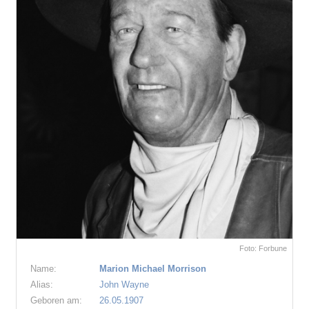
Foto: Forbune
Name:
Marion Michael Morrison
Alias:
John Wayne
Geboren am:
26.05.1907