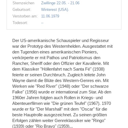
Sternzeichen
Zwillinge 22.05. - 21.06
Geburtsort:
Winterest (USA).
Verstorben am:
11.06.1979
Todesort:
--
Der US-amerikanische Schauspieler und Regisseur
war der Prototyp des Westernhelden. Ausgestattet mit
den Tugenden eines amerikanischen Pioniers,
verkörperte er mit Pathos und Patriotismus den
Rancher, Sheriff oder den Offizier der Kavallerie. Mit
dem Klassiker "Höllenfahrt nach Santa Fé" (1938)
feierte er seinen Durchbruch. Zugleich leitete John
Wayne damit die Blüte des Western-Genres ein. Mit
Werken wie "Red River" (1948) oder "Der schwarze
Falke" (1956) wurde er international zum Star. Ab den
1960er Jahren folgten auch Rollen in Kriegs- und
Abenteuerfilmen wie "Die grünen Teufel" (1967). 1970
wurde er für "Der Marshall" mit dem "Oscar" für die
beste Hauptrolle ausgezeichnet. Zu seinen größten
Erfolgen zählen weiter Genreklassiker wie "Ringo"
(1939) oder "Rio Bravo" (1959)...