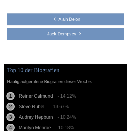
Alain Delon
Jack Dempsey
Top 10 der Biografien
Häufig aufgerufene Biografien dieser Woche:
Reiner Calmund
- 14.12%
Steve Rubell
- 13.67%
Audrey Hepburn
- 10.24%
Marilyn Monroe
- 10.18%