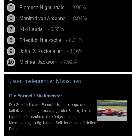
Florence Nightingale
- 9.96%
Manfred von Ardenne
- 8.94%
Niki Lauda
- 8.55%
Friedrich Nietzsche
- 8.21%
John D. Rockefeller
- 8.16%
Michael Jackson
- 7.99%
Listen bedeutender Menschen
Die Formel 1 Weltmeister
Die Geschichte der Formel 1 ist eine lange und
kollektive Leistung herausragender Fahrer, die im
Laufe der Jahrzehnte die Königsklasse des
Motorsports geprägt haben. Seit der ersten offiziellen
Form...