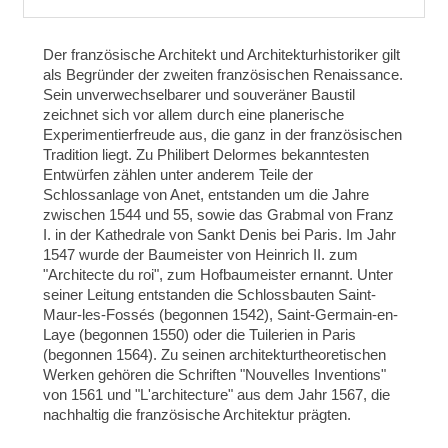
Der französische Architekt und Architekturhistoriker gilt
als Begründer der zweiten französischen Renaissance.
Sein unverwechselbarer und souveräner Baustil
zeichnet sich vor allem durch eine planerische
Experimentierfreude aus, die ganz in der französischen
Tradition liegt. Zu Philibert Delormes bekanntesten
Entwürfen zählen unter anderem Teile der
Schlossanlage von Anet, entstanden um die Jahre
zwischen 1544 und 55, sowie das Grabmal von Franz
I. in der Kathedrale von Sankt Denis bei Paris. Im Jahr
1547 wurde der Baumeister von Heinrich II. zum
"Architecte du roi", zum Hofbaumeister ernannt. Unter
seiner Leitung entstanden die Schlossbauten Saint-
Maur-les-Fossés (begonnen 1542), Saint-Germain-en-
Laye (begonnen 1550) oder die Tuilerien in Paris
(begonnen 1564). Zu seinen architekturtheoretischen
Werken gehören die Schriften "Nou­vel­les In­ven­ti­ons"
von 1561 und "L'architecture" aus dem Jahr 1567, die
nachhaltig die französische Architektur prägten.