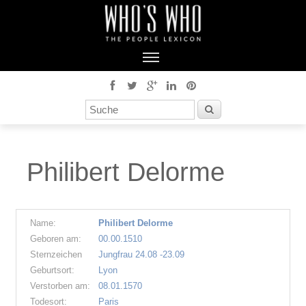
Philibert Delorme
Name:
Philibert Delorme
Geboren am:
00.00.1510
Sternzeichen
Jungfrau 24.08 -23.09
Geburtsort:
Lyon
Verstorben am:
08.01.1570
Todesort:
Paris