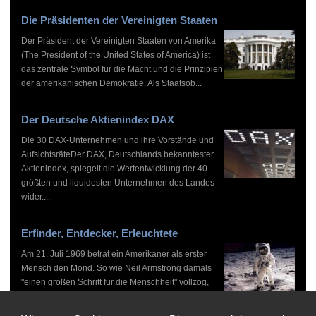
Die Präsidenten der Vereinigten Staaten
Der Präsident der Vereinigten Staaten von Amerika
(The President of the United States of America) ist
das zentrale Symbol für die Macht und die Prinzipien
der amerikanischen Demokratie. Als Staatsob...
Der Deutsche Aktienindex DAX
Die 30 DAX-Unternehmen und ihre Vorstände und
AufsichtsräteDer DAX, Deutschlands bekanntester
Aktienindex, spiegelt die Wertentwicklung der 40
größten und liquidesten Unternehmen des Landes
wider....
Erfinder, Entdecker, Erleuchtete
Am 21. Juli 1969 betrat ein Amerikaner als erster
Mensch den Mond. So wie Neil Armstrong damals
"einen großen Schritt für die Menschheit" vollzog,
haben zahlreiche Persönlichkeiten vor und nach
ihm...