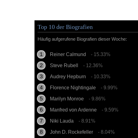
Top 10 der Biografien
Häufig aufgerufene Biografien dieser Woche:
Reiner Calmund
- 15.33%
Steve Rubell
- 12.36%
Audrey Hepburn
- 10.33%
Florence Nightingale
- 9.99%
Marilyn Monroe
- 9.86%
Manfred von Ardenne
- 9.59%
Niki Lauda
- 8.91%
John D. Rockefeller
- 8.04%