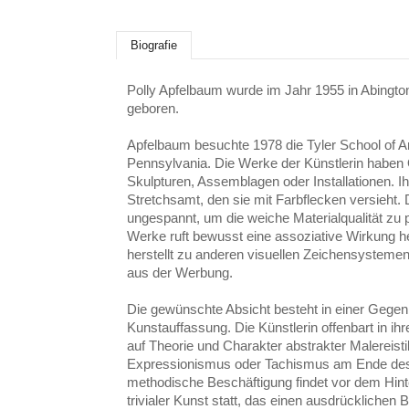
Biografie
Polly Apfelbaum wurde im Jahr 1955 in Abingt
geboren.
Apfelbaum besuchte 1978 die Tyler School of A
Pennsylvania. Die Werke der Künstlerin haben 
Skulpturen, Assemblagen oder Installationen. Ihr
Stretchsamt, den sie mit Farbflecken versieht. D
ungespannt, um die weiche Materialqualität zu 
Werke ruft bewusst eine assoziative Wirkung h
herstellt zu anderen visuellen Zeichensystemen
aus der Werbung.
Die gewünschte Absicht besteht in einer Geg
Kunstauffassung. Die Künstlerin offenbart in ih
auf Theorie und Charakter abstrakter Malereist
Expressionismus oder Tachismus am Ende des
methodische Beschäftigung findet vor dem Hin
trivialer Kunst statt, das einen ausdrücklich