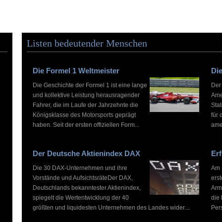
Listen bedeutender Menschen
Die Formel 1 Weltmeister
Die
Die Geschichte der Formel 1 ist eine lange
Der
und kollektive Leistung herausragender
Ame
Fahrer, die im Laufe der Jahrzehnte die
Stat
Königsklasse des Motorsports geprägt
für 
haben. Seit der ersten offiziellen Form...
ame
Der Deutsche Aktienindex DAX
Erf
Die 30 DAX-Unternehmen und ihre
Am 2
Vorstände und AufsichtsräteDer DAX,
ers
Deutschlands bekanntester Aktienindex,
Arm
spiegelt die Wertentwicklung der 40
die
größten und liquidesten Unternehmen des Landes wider....
Pers