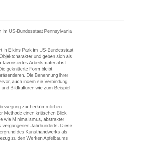
on im US-Bundesstaat Pennsylvania
rt in Elkins Park im US-Bundesstaat
Objektcharakter und geben sich als
 favorisiertes Arbeitsmaterial ist
ie geknitterte Form bleibt
präsentieren. Die Benennung ihrer
ervor, auch indem sie Verbindung
 und Bildkulturen wie zum Beispiel
enbewegung zur herkömmlichen
rer Methode einen kritischen Blick
ile wie Minimalismus, abstrakter
 vergangenen Jahrhunderts. Diese
tergrund des Kunsthandwerks als
en Bezug zu den Werken Apfelbaums