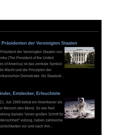
 Präsidenten der Vereinigten Staaten
 Präsident der Vereinigten Staaten von
rika (The President of the United
es of America) ist das zentrale Symbol
die Macht und die Prinzipien der
rikanischen Demokratie. Als Staatsob...
inder, Entdecker, Erleuchtete
1. Juli 1969 betrat ein Amerikaner als
ter Mensch den Mond. So wie Neil
strong damals "einen großen Schritt für
 Menschheit" vollzog, haben zahlreiche
önlichkeiten vor und nach ihm...