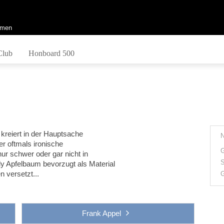
men
Club
Honboard 500
kreiert in der Hauptsache
er oftmals ironische
G
nur schwer oder gar nicht in
S
y Apfelbaum bevorzugt als Material
n versetzt...
G
Frank Appel