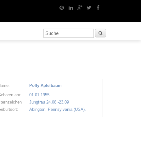
Name:
Polly Apfelbaum
eboren am:
01.01.1955
ternzeichen
Jungfrau 24.08 -23.09
eburtsort:
Abington, Pennsylvania (USA).