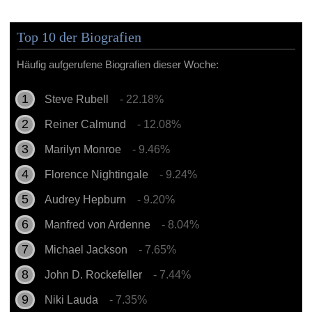
Top 10 der Biografien
Häufig aufgerufene Biografien dieser Woche:
Steve Rubell
- 22.18%
Reiner Calmund
- 12.08%
Marilyn Monroe
- 9.46%
Florence Nightingale
- 9.24%
Audrey Hepburn
- 9.20%
Manfred von Ardenne
- 8.04%
Michael Jackson
- 7.65%
John D. Rockefeller
- 7.44%
Niki Lauda
- 7.35%