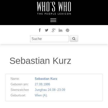
Sebastian Kurz
Name:
Sebastian Kurz
Geboren am:
27.08.1986
Sternzeichen
Jungfrau 24.08 -23.09
Geburtsort:
Wien (A).